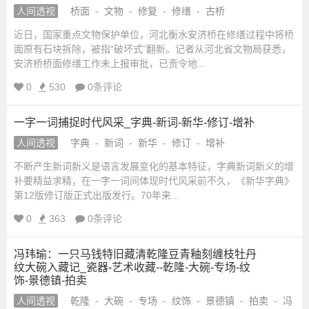
_
人间透视
桥面
-
文物
-
修复
-
修缮
-
古桥
城
国
近日，国家重点文物保护单位，河北衡水安济桥在修缮过程中将桥
学
面原有石块拆除，被指“破坏式”翻新。记者从河北省文物局获悉，
网
_
安济桥桥面修缮工作未上报审批，已责令地...
_
国
0
530
0条评论
宗
学
网
教
一字一词捕捉时代风采_字典-新词-新华-修订-增补
站
人间透视
字典
-
新词
-
新华
-
修订
-
增补
融
不断产生新词新义是语言发展变化的基本特征，字典新词新义的增
补要精益求精，在一字一词间体现时代风采前不久，《新华字典》
合
第12版修订版正式出版发行。70年来...
0
363
0条评论
网-
冯玮瑜：一只马钱特旧藏清乾隆豆青釉刻缠枝牡丹
国
纹大碗入藏记_瓷器-艺术收藏--乾隆-大碗-专场-纹
饰-景德镇-拍卖
学
人间透视
乾隆
-
大碗
-
专场
-
纹饰
-
景德镇
-
拍卖
-
冯