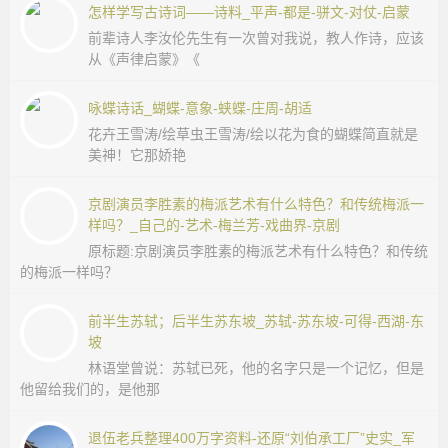
怎样学写古诗词——诗料_平声-都是-骈文-对仗-启蒙
前辈诗人李汝伦先生有一次曾对我说，教人作诗，应该
从《声律启蒙》《
咏蝶诗话_蝴蝶-意象-蛱蝶-庄周-胡适
花卉王雪涛/绘草虫王雪涛/绘以花为食的蝴蝶简直就是
美神！它那娇艳
京剧演员李胜素的梅派艺术有什么特色？和传统梅派一
样吗？_自己的-艺术-梅兰芳-戏曲界-京剧
原标题:京剧演员李胜素的梅派艺术有什么特色？和传统
的梅派一样吗？
前半生苏轼；后半生苏东坡_苏轼-苏东坡-可得-西湖-东
坡
林语堂曾说：苏轼已死，他的名字只是一个记忆，但是
他留给我们的，是他那
退伍老兵整理400万字资料-还原“刘伯承工厂”史实_军