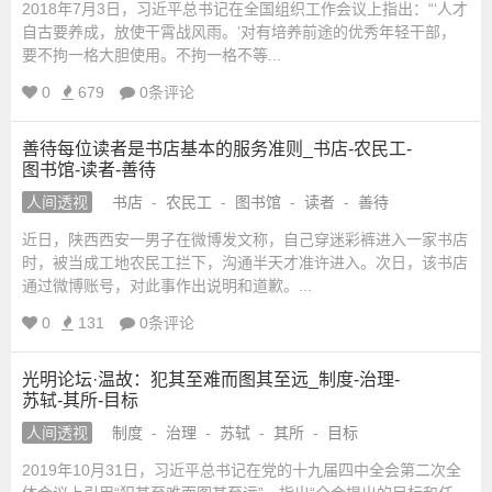
2018年7月3日，习近平总书记在全国组织工作会议上指出：“‘人才
自古要养成，放使干霄战风雨。’对有培养前途的优秀年轻干部，
要不拘一格大胆使用。不拘一格不等...
0
679
0条评论
善待每位读者是书店基本的服务准则_书店-农民工-
图书馆-读者-善待
人间透视
书店
-
农民工
-
图书馆
-
读者
-
善待
近日，陕西西安一男子在微博发文称，自己穿迷彩裤进入一家书店
时，被当成工地农民工拦下，沟通半天才准许进入。次日，该书店
通过微博账号，对此事作出说明和道歉。...
0
131
0条评论
光明论坛·温故：犯其至难而图其至远_制度-治理-
苏轼-其所-目标
人间透视
制度
-
治理
-
苏轼
-
其所
-
目标
2019年10月31日，习近平总书记在党的十九届四中全会第二次全