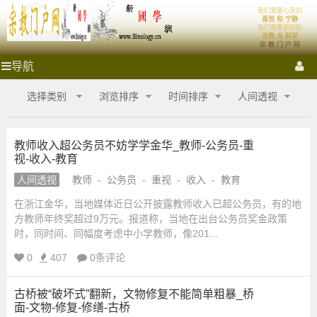
我们需要心灵的
宗
首页
体系
喜悦 和 宁静
我们需要更好的
宗教 与 科学
宗 教 门 户 网
教
祭拜圣地
宗教门户
各大宗教
宗教艺术
宗教影音
宗
导航
教
门
门
宗教商城
心灵密室
融教研究
选择类别
浏览排序
时间排序
人间透视
户
网
户
_
教师收入超公务员不妨学学金华_教师-公务员-重
宗
视-收入-教育
网
教
商
人间透视
教师
-
公务员
-
重视
-
收入
-
教育
城
_
在浙江金华，当地媒体近日公开披露教师收入已超公务员，有的地
_
方教师年终奖超过9万元。报道称，当地在出台公务员奖金政策
宗
宗
时，同时间、同幅度考虑中小学教师，像201...
教
融
0
407
0条评论
合
教
网-
古桥被“破坏式”翻新，文物修复不能简单粗暴_桥
国
商
面-文物-修复-修缮-古桥
学