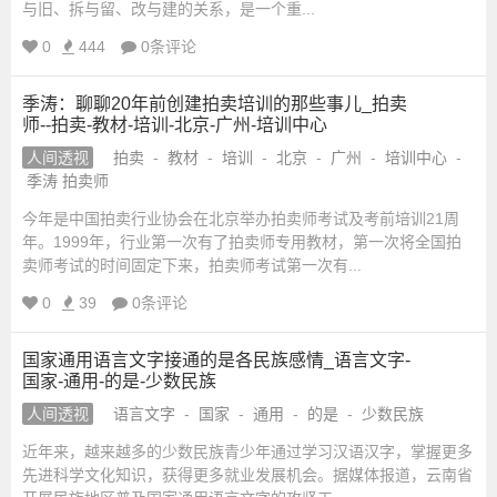
与旧、拆与留、改与建的关系，是一个重...
0
444
0条评论
季涛：聊聊20年前创建拍卖培训的那些事儿_拍卖
师--拍卖-教材-培训-北京-广州-培训中心
人间透视
拍卖
-
教材
-
培训
-
北京
-
广州
-
培训中心
-
季涛 拍卖师
今年是中国拍卖行业协会在北京举办拍卖师考试及考前培训21周
年。1999年，行业第一次有了拍卖师专用教材，第一次将全国拍
卖师考试的时间固定下来，拍卖师考试第一次有...
0
39
0条评论
国家通用语言文字接通的是各民族感情_语言文字-
国家-通用-的是-少数民族
人间透视
语言文字
-
国家
-
通用
-
的是
-
少数民族
近年来，越来越多的少数民族青少年通过学习汉语汉字，掌握更多
先进科学文化知识，获得更多就业发展机会。据媒体报道，云南省