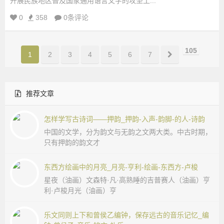
开展民族地区普及国家通用语言文字的攻坚工...
0
358
0条评论
105
1
2
3
4
5
6
7
推荐文章
怎样学写古诗词——押韵_押韵-入声-韵脚-的人-诗韵
中国的文学，分为韵文与无韵之文两大类。中古时期，
只有押韵的韵文才
东西方绘画中的月亮_月亮-亨利-绘画-东西方-卢梭
星夜（油画）文森特·凡·高熟睡的吉普赛人（油画）亨
利·卢梭月光（油画）亨
乐文同则上下和曾侯乙编钟，保存远古的音乐记忆_编