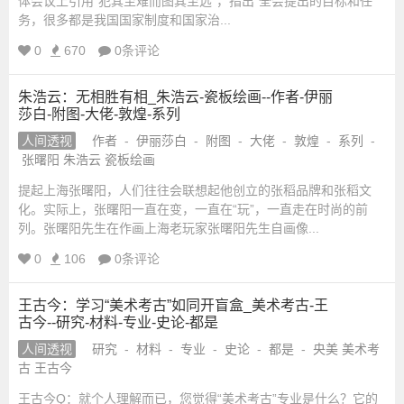
体会议上引用“犯其至难而图其至远”，指出“全会提出的目标和任
务，很多都是我国国家制度和国家治...
0
670
0条评论
朱浩云：无相胜有相_朱浩云-瓷板绘画--作者-伊丽
莎白-附图-大佬-敦煌-系列
人间透视
作者
-
伊丽莎白
-
附图
-
大佬
-
敦煌
-
系列
-
张曙阳 朱浩云 瓷板绘画
提起上海张曙阳，人们往往会联想起他创立的张稻品牌和张稻文
化。实际上，张曙阳一直在变，一直在“玩”，一直走在时尚的前
列。张曙阳先生在作画上海老玩家张曙阳先生自画像...
0
106
0条评论
王古今：学习“美术考古”如同开盲盒_美术考古-王
古今--研究-材料-专业-史论-都是
人间透视
研究
-
材料
-
专业
-
史论
-
都是
-
央美 美术考
古 王古今
王古今Q：就个人理解而已，您觉得“美术考古”专业是什么？它的