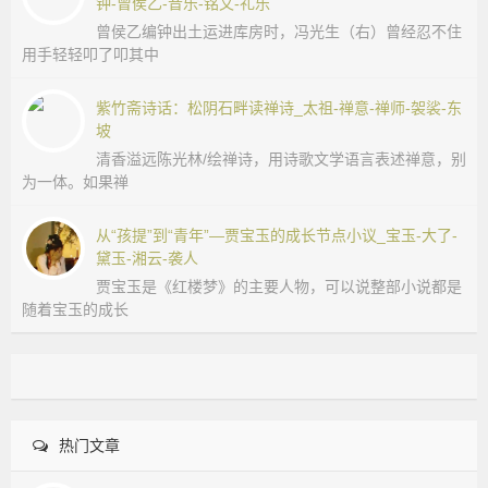
钟-曾侯乙-音乐-铭文-礼乐
曾侯乙编钟出土运进库房时，冯光生（右）曾经忍不住
用手轻轻叩了叩其中
紫竹斋诗话：松阴石畔读禅诗_太祖-禅意-禅师-袈裟-东
坡
清香溢远陈光林/绘禅诗，用诗歌文学语言表述禅意，别
为一体。如果禅
从“孩提”到“青年”—贾宝玉的成长节点小议_宝玉-大了-
黛玉-湘云-袭人
贾宝玉是《红楼梦》的主要人物，可以说整部小说都是
随着宝玉的成长
热门文章