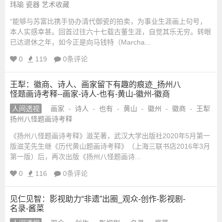
玮瑜 瓷器 艺术收藏
_
“能够与苏富比携手协办清代御瓷的拍卖，为事业生涯画上句号，
本人实感幸甚。回首过往六十七载古董生涯，自觉其乐无穷。转眼
国
已达退休之年，如今正是向马钱特（Marcha...
0
119
0条评论
学
王犁：徽商、诗人、画家留下有趣的痕迹_扬州八
网
怪题画诗考释--画家-诗人-也有-黄山-徽州-徽商
人间透视
画家
-
诗人
-
也有
-
黄山
-
徽州
-
徽商
-
王犁
_
扬州八怪题画诗考释
《扬州八怪题画诗考释》滋芜著，武汉大学出版社2020年5月第一
国
版滋芜先生继《历代黄山题画诗考释》（上海三联书店2016年3月
第一版）后，再次出版《扬州八怪题画诗...
学
0
116
0条评论
网
见仁见智：影视助力“非遗”出圈_观众-创作-影视剧-
名录-酱菜
站