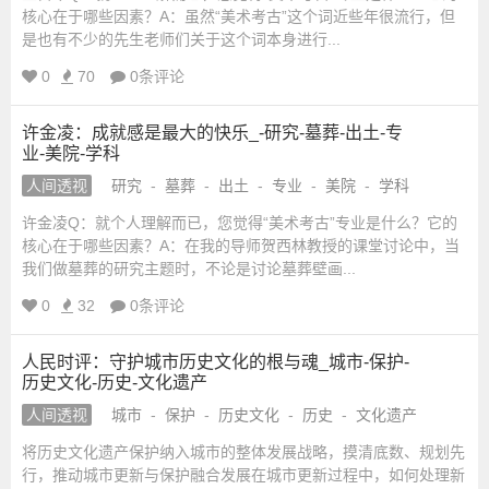
核心在于哪些因素？A：虽然“美术考古”这个词近些年很流行，但
是也有不少的先生老师们关于这个词本身进行...
0
70
0条评论
许金凌：成就感是最大的快乐_-研究-墓葬-出土-专
业-美院-学科
人间透视
研究
-
墓葬
-
出土
-
专业
-
美院
-
学科
许金凌Q：就个人理解而已，您觉得“美术考古”专业是什么？它的
核心在于哪些因素？A：在我的导师贺西林教授的课堂讨论中，当
我们做墓葬的研究主题时，不论是讨论墓葬壁画...
0
32
0条评论
人民时评：守护城市历史文化的根与魂_城市-保护-
历史文化-历史-文化遗产
人间透视
城市
-
保护
-
历史文化
-
历史
-
文化遗产
将历史文化遗产保护纳入城市的整体发展战略，摸清底数、规划先
行，推动城市更新与保护融合发展在城市更新过程中，如何处理新