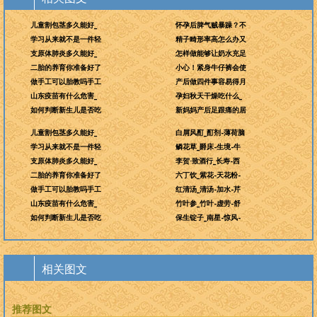
儿童割包茎多久能好_
怀孕后脾气贼暴躁？不
学习从来就不是一件轻
精子畸形率高怎么办又
支原体肺炎多久能好_
怎样做能够让奶水充足
二胎的养育你准备好了
小心！紧身牛仔裤会使
做手工可以胎教吗手工
产后做四件事容易得月
山东疫苗有什么危害_
孕妇秋天干燥吃什么_
如何判断新生儿是否吃
新妈妈产后足跟痛的居
儿童割包茎多久能好_
白屑风酊_酊剂-薄荷脑
学习从来就不是一件轻
鳞花草_爵床-生境-牛
支原体肺炎多久能好_
李贺·致酒行_长寿-西
二胎的养育你准备好了
六丁饮_紫花-天花粉-
做手工可以胎教吗手工
红清汤_清汤-加水-芹
山东疫苗有什么危害_
竹叶参_竹叶-虚劳-舒
如何判断新生儿是否吃
保生锭子_南星-惊风-
相关图文
推荐图文