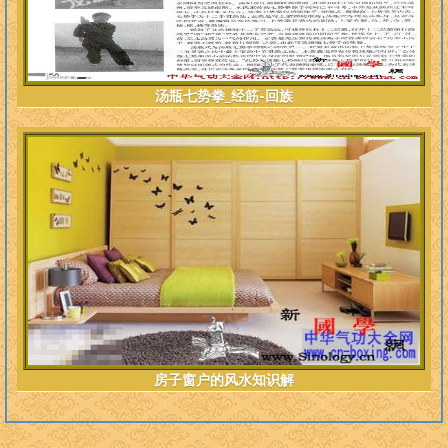
汤瓶七势拳_经筋-回族
房子窗户的风水知识解