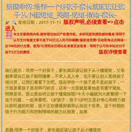
是一个非常完备、深度范畴远超旧国学的系统性理论，
来吧，每个人
新国学网:培养一个好孩子家长就应该让孩
都可以从中获益
。
子从小懂规矩_哭闹-规矩-情绪-家长-
版权声明,必须查看=>点击
发布日期：2017-11-11
版权必读
进入
本文非新闻类内容,拥有理论知识产权著作权。
未经同意和授权就转载者
,等同于
刘基元
认可支付每篇文章不低于
50万元人民币
的稿酬/版权使用费/且收取每点击阅读一
次100元的计次费。使用/引用而未注明出处者甚至改造者，等同于认可向本站支付不
版权详情查看
低于5万元的费用，
新国学理论
婴童教育
核心提示：培养一个好孩子，家长就应该让孩子从小懂规矩，父母
都希望自己孩子聪明懂事，不求人见人夸，也不要让别人觉得孩子
很讨厌，让我们看看下文吧。现在评价一个孩子是不是好孩子，一
人性教育
方面是看孩子是否乖巧听话，还有一方面就是看他是否遵守规矩、
明辨是非。那么要如何让孩子懂规矩呢?今天小编就为大家整理一下
居住教育
这个问题，一起来看吧。1岁孩子：孩子1岁时正是好奇心和精力都
比较旺盛的时期，孩子正在慢慢探索和认知这个世界。这个时期的
孩子行为能力和控制情绪的能力比较差，如果
健身医学
基元学网
原题:培养一个好孩子，家长就应该让孩子从小懂规矩