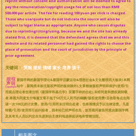
reprint without consent and authorization will be deemed to agree to
pay the remuneration/copyright usage fee of not less than RMB
500,000 per article. The fee for reading 100 yuan per click is charged.
Those who use/quote but do not indicate the source will also be
subject to legal blame as appropriate. Anyone who causes disputes
due to reprinting/citing/using, because we and the site has already
stated first, it is deemed that the defendant agrees that we and this
website and its related personnel had gained the rights to choose the
place of prosecution and the court of jurisdiction by the principle of
prior agreement.
关键词：
哭闹
规矩
情绪
家长
培养
孩子
新国学网的新国学理论&新国学启蒙运动&理想社会&文化整理四大板块(本网
站中，新闻类未标注版权声明的板块除外),文章都做版权声明和保护(使用/引
用观点理论者也请注明《新国学和基元学》双重字样的出处),未经同意和授权就转载
者,将视为同意支付每篇文章不低于50万元人民币的稿酬/版权使用费/且收取每点击阅
读一次100元的计次费。使用/引用而未注明出处者，也将视情况予以法律追责。凡是
转载/引用/使用而引起纠纷者，因本站已经声明在先，故而视同被告同意由新国学网
及其有关人员以约定在先原则自主便利地选择起诉地和管辖法院。
相关图文