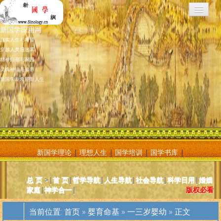
新国学应用网
真实人生与希望
穿越人类旧迷雾
精神归宿与家园
灵魂神仙与修养
新国学新希望新人生
新国学理论
|
理想人生
|
国学培训
|
国学书库
|
新国学应用网是将新国学理论付诸应用的地方，新国学理论及其核心
总 页
>|
首 页
|
哲学导航
|
人生导航
|
社会导航
|
科学日用
|
婚姻
基元学十分庞大复杂，特别是社会学部分和自然科学部分对于大多数
家庭
|
神学合一
|
版权必看
人而言因基础知识不够而难以理解。新国学应用网则将复杂的原理和
逻辑，简化为相对易懂和利于人们日常使用的内容方法。主要分为人
当前位置:
首页
»
婴育命基
»
一三岁婴幼
» 正文
体人生、宗教、神灵、社会常识和科学常识。现在，新国学理论已经