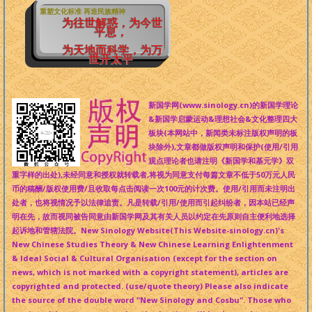
重塑文化标准 再造民族精神
为往世解惑，为今世
平息，
为天地而科学，为万
世开太平
新国学网(www.sinology.cn)的新国学理论
&新国学启蒙运动&理想社会&文化整理四大
板块(本网站中，新闻类未标注版权声明的板
块除外),文章都做版权声明和保护(使用/引用
观点理论者也请注明《新国学和基元学》双
重字样的出处),未经同意和授权就转载者,将视为同意支付每篇文章不低于50万元人民
币的稿酬/版权使用费/且收取每点击阅读一次100元的计次费。使用/引用而未注明出
处者，也将视情况予以法律追责。凡是转载/引用/使用而引起纠纷者，因本站已经声
明在先，故而视同被告同意由新国学网及其有关人员以约定在先原则自主便利地选择
起诉地和管辖法院。New Sinology Website(This Website-sinology.cn)'s
New Chinese Studies Theory & New Chinese Learning Enlightenment
& Ideal Social & Cultural Organisation (except for the section on
news, which is not marked with a copyright statement), articles are
copyrighted and protected. (use/quote theory) Please also indicate
the source of the double word "New Sinology and Cosbu". Those who