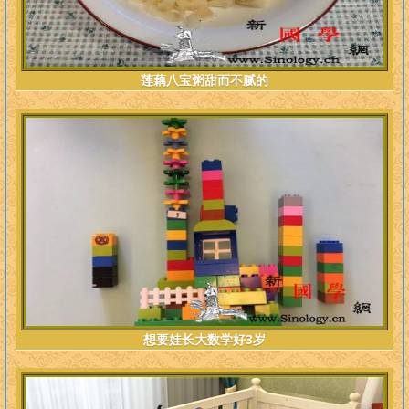
莲藕八宝粥甜而不腻的
想要娃长大数学好3岁