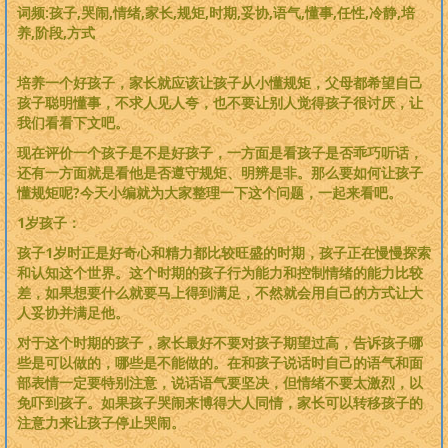
词频:孩子,哭闹,情绪,家长,规矩,时期,妥协,语气,懂事,任性,冷静,培
养,阶段,方式
培养一个好孩子，家长就应该让孩子从小懂规矩，父母都希望自己
孩子聪明懂事，不求人见人夸，也不要让别人觉得孩子很讨厌，让
我们看看下文吧。
现在评价一个孩子是不是好孩子，一方面是看孩子是否乖巧听话，
还有一方面就是看他是否遵守规矩、明辨是非。那么要如何让孩子
懂规矩呢?今天小编就为大家整理一下这个问题，一起来看吧。
1岁孩子：
孩子1岁时正是好奇心和精力都比较旺盛的时期，孩子正在慢慢探索
和认知这个世界。这个时期的孩子行为能力和控制情绪的能力比较
差，如果想要什么就要马上得到满足，不然就会用自己的方式让大
人妥协并满足他。
对于这个时期的孩子，家长最好不要对孩子期望过高，告诉孩子哪
些是可以做的，哪些是不能做的。在和孩子说话时自己的语气和面
部表情一定要特别注意，说话语气要坚决，但情绪不要太激烈，以
免吓到孩子。如果孩子哭闹来博得大人同情，家长可以转移孩子的
注意力来让孩子停止哭闹。