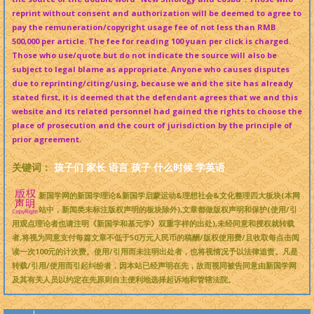
reprint without consent and authorization will be deemed to agree to
pay the remuneration/copyright usage fee of not less than RMB
500,000 per article. The fee for reading 100 yuan per click is charged.
Those who use/quote but do not indicate the source will also be
subject to legal blame as appropriate. Anyone who causes disputes
due to reprinting/citing/using, because we and the site has already
stated first, it is deemed that the defendant agrees that we and this
website and its related personnel had gained the rights to choose the
place of prosecution and the court of jurisdiction by the principle of
prior agreement.
关键词：
孩子们
家长
语言
孩子
什么时候
学英语
新国学网的新国学理论&新国学启蒙运动&理想社会&文化整理四大板块(本网
站中，新闻类未标注版权声明的板块除外),文章都做版权声明和保护(使用/引
用观点理论者也请注明《新国学和基元学》双重字样的出处),未经同意和授权就转载
者,将视为同意支付每篇文章不低于50万元人民币的稿酬/版权使用费/且收取每点击阅
读一次100元的计次费。使用/引用而未注明出处者，也将视情况予以法律追责。凡是
转载/引用/使用而引起纠纷者，因本站已经声明在先，故而视同被告同意由新国学网
及其有关人员以约定在先原则自主便利地选择起诉地和管辖法院。