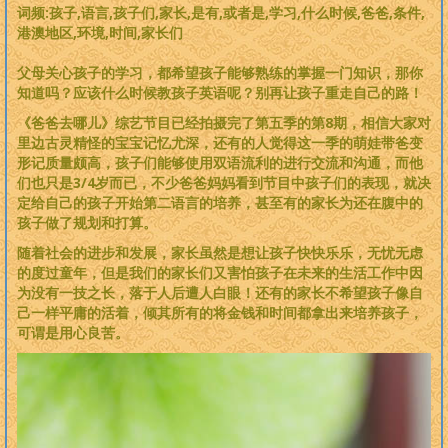
词频:孩子,语言,孩子们,家长,是有,或者是,学习,什么时候,爸爸,条件,
港澳地区,环境,时间,家长们
父母关心孩子的学习，都希望孩子能够熟练的掌握一门知识，那你
知道吗？应该什么时候教孩子英语呢？别再让孩子重走自己的路！
《爸爸去哪儿》综艺节目已经拍摄完了第五季的第8期，相信大家对
里边古灵精怪的宝宝记忆尤深，还有的人觉得这一季的萌娃带爸变
形记质量颇高，孩子们能够使用双语流利的进行交流和沟通，而他
们也只是3/4岁而已，不少爸爸妈妈看到节目中孩子们的表现，就决
定给自己的孩子开始第二语言的培养，甚至有的家长为还在腹中的
孩子做了规划和打算。
随着社会的进步和发展，家长虽然是想让孩子快快乐乐，无忧无虑
的度过童年，但是我们的家长们又害怕孩子在未来的生活工作中因
为没有一技之长，落于人后遭人白眼！还有的家长不希望孩子像自
己一样平庸的活着，倾其所有的将金钱和时间都拿出来培养孩子，
可谓是用心良苦。