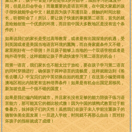
重点来了：孩子不管是7岁还是在3岁开始学，虽然学习的速度不
同，但是总归会学会！而最重要的是语言环境，在中国大家庭的孩
子很快就能学会中文！就是因为孩子耳濡目染，接触的时间比较
长，听都听会了！所以，要让孩子快速的掌握第二语言，首先的就
是给她创造一个优质的环境，而目前中国大多数地区是没有这个条
件的！
如果说我们的家长是受过高等教育，或者是有出国深造的机遇，受
到英国或者是美国当地语言环境的熏陶，而自身家庭条件又不错，
家里刚好有一个菲佣！并且孩子能够上当地的一个双语学校或者是
纯外语学院，这样就能让孩子养成快速学习第二语言的机会！
而第一语言，我们家长也不能太过于放松，要在孩子学习第二语言
的同时穿插进行，确保孩子两种语言的流畅度，这样就能达到《爸
爸去哪儿》中宝贝们的中英切换自如的程度了！在这里小编觉得港
澳地区相比内陆更有这种培养条件！如果是有机会出国定居移民，
新加坡也是一个很不错的国度！
如果是我们偏内陆的城市，并且家长没有足够的能力陪孩子练习语
言能力，那可能其它的都比较式微！因为中国的填鸭式教育过于粗
鲁暴力，抹掉孩子们的天性！虽然我们在孩子未入学前注重孩子的
德智体美全面发展！一旦进入学校，时间就不再那么自由！而对好
坏孩子的指标就成了成绩！