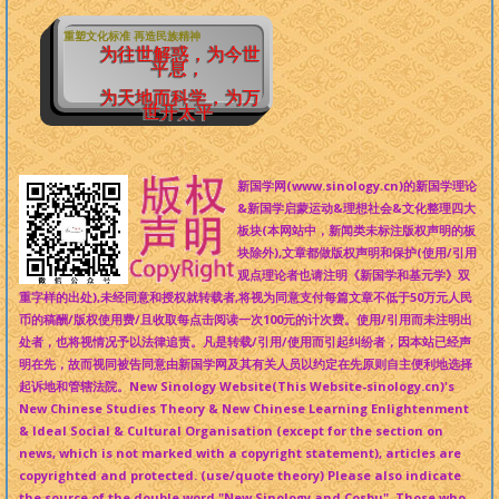
重塑文化标准 再造民族精神
为往世解惑，为今世
平息，
为天地而科学，为万
世开太平
新国学网(www.sinology.cn)的新国学理论
&新国学启蒙运动&理想社会&文化整理四大
板块(本网站中，新闻类未标注版权声明的板
块除外),文章都做版权声明和保护(使用/引用
观点理论者也请注明《新国学和基元学》双
重字样的出处),未经同意和授权就转载者,将视为同意支付每篇文章不低于50万元人民
币的稿酬/版权使用费/且收取每点击阅读一次100元的计次费。使用/引用而未注明出
处者，也将视情况予以法律追责。凡是转载/引用/使用而引起纠纷者，因本站已经声
明在先，故而视同被告同意由新国学网及其有关人员以约定在先原则自主便利地选择
起诉地和管辖法院。New Sinology Website(This Website-sinology.cn)'s
New Chinese Studies Theory & New Chinese Learning Enlightenment
& Ideal Social & Cultural Organisation (except for the section on
news, which is not marked with a copyright statement), articles are
copyrighted and protected. (use/quote theory) Please also indicate
the source of the double word "New Sinology and Cosbu". Those who