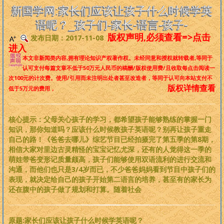
是一个非常完备、深度范畴远超旧国学的系统性理论，
来吧，每个人
新国学网:家长们应该让孩子什么时候学英
都可以从中获益
。
语呢？_孩子们-家长-语言-孩子-
版权声明,必须查看=>点击
发布日期：2017-11-08
版权必读
进入
本文非新闻类内容,拥有理论知识产权著作权。
未经同意和授权就转载者
,等同于
刘基元
认可支付每篇文章不低于
50万元人民币
的稿酬/版权使用费/且收取每点击阅读一
次100元的计次费。使用/引用而未注明出处者甚至改造者，等同于认可向本站支付不
版权详情查看
低于5万元的费用，
新国学理论
婴童教育
核心提示：父母关心孩子的学习，都希望孩子能够熟练的掌握一门
知识，那你知道吗？应该什么时候教孩子英语呢？别再让孩子重走
自己的路！《爸爸去哪儿》综艺节目已经拍摄完了第五季的第8期，
人性教育
相信大家对里边古灵精怪的宝宝记忆尤深，还有的人觉得这一季的
萌娃带爸变形记质量颇高，孩子们能够使用双语流利的进行交流和
居住教育
沟通，而他们也只是3/4岁而已，不少爸爸妈妈看到节目中孩子们的
表现，就决定给自己的孩子开始第二语言的培养，甚至有的家长为
还在腹中的孩子做了规划和打算。随着社会
健身医学
基元学网
原题:家长们应该让孩子什么时候学英语呢？