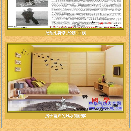
汤瓶七势拳_经筋-回族
房子窗户的风水知识解