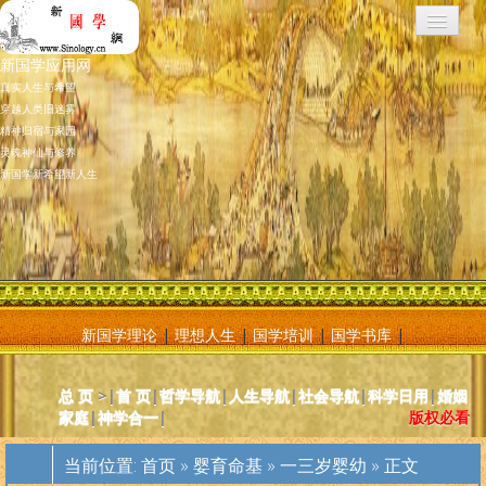
新国学应用网
真实人生与希望
穿越人类旧迷雾
精神归宿与家园
灵魂神仙与修养
新国学新希望新人生
新国学理论
|
理想人生
|
国学培训
|
国学书库
|
新国学应用网是将新国学理论付诸应用的地方，新国学理论及其核心
总 页
>|
首 页
|
哲学导航
|
人生导航
|
社会导航
|
科学日用
|
婚姻
基元学十分庞大复杂，特别是社会学部分和自然科学部分对于大多数
家庭
|
神学合一
|
版权必看
人而言因基础知识不够而难以理解。新国学应用网则将复杂的原理和
逻辑，简化为相对易懂和利于人们日常使用的内容方法。主要分为人
当前位置:
首页
»
婴育命基
»
一三岁婴幼
» 正文
体人生、宗教、神灵、社会常识和科学常识。现在，新国学理论已经