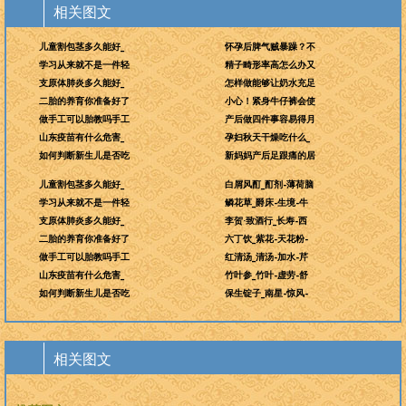
相关图文
儿童割包茎多久能好_
怀孕后脾气贼暴躁？不
学习从来就不是一件轻
精子畸形率高怎么办又
支原体肺炎多久能好_
怎样做能够让奶水充足
二胎的养育你准备好了
小心！紧身牛仔裤会使
做手工可以胎教吗手工
产后做四件事容易得月
山东疫苗有什么危害_
孕妇秋天干燥吃什么_
如何判断新生儿是否吃
新妈妈产后足跟痛的居
儿童割包茎多久能好_
白屑风酊_酊剂-薄荷脑
学习从来就不是一件轻
鳞花草_爵床-生境-牛
支原体肺炎多久能好_
李贺·致酒行_长寿-西
二胎的养育你准备好了
六丁饮_紫花-天花粉-
做手工可以胎教吗手工
红清汤_清汤-加水-芹
山东疫苗有什么危害_
竹叶参_竹叶-虚劳-舒
如何判断新生儿是否吃
保生锭子_南星-惊风-
相关图文