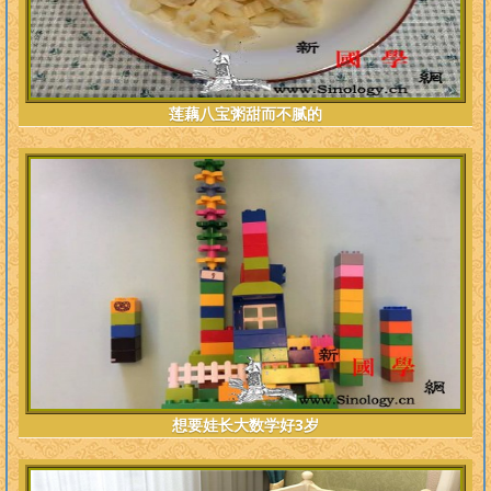
莲藕八宝粥甜而不腻的
想要娃长大数学好3岁