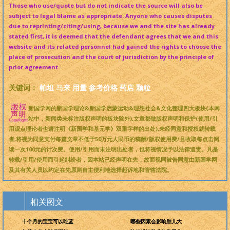
Those who use/quote but do not indicate the source will also be
subject to legal blame as appropriate. Anyone who causes disputes
due to reprinting/citing/using, because we and the site has already
stated first, it is deemed that the defendant agrees that we and this
website and its related personnel had gained the rights to choose the
place of prosecution and the court of jurisdiction by the principle of
prior agreement.
关键词：
帕坦
马来
用量
参考价格
药店
颗粒
新国学网的新国学理论&新国学启蒙运动&理想社会&文化整理四大板块(本网
站中，新闻类未标注版权声明的板块除外),文章都做版权声明和保护(使用/引
用观点理论者也请注明《新国学和基元学》双重字样的出处),未经同意和授权就转载
者,将视为同意支付每篇文章不低于50万元人民币的稿酬/版权使用费/且收取每点击阅
读一次100元的计次费。使用/引用而未注明出处者，也将视情况予以法律追责。凡是
转载/引用/使用而引起纠纷者，因本站已经声明在先，故而视同被告同意由新国学网
及其有关人员以约定在先原则自主便利地选择起诉地和管辖法院。
相关图文
十个月的宝宝可以吃蓝
哪些因素会影响胎儿大