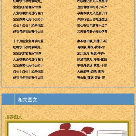
红糖水什么时候喝好_
吃核桃让胎儿头发黑你
宝宝添加辅食应“由简
这些食物你吃对了吗？
儿童咳嗽如何进行食疗
孕期本以为只是肚子痒
宝宝做雾化用什么药小
保胎行动正当时这些流
忍住！忍住！如果你想
恶心呕吐？腰背不适？
好动与多动症有什么区
丈夫请与妻子分担孕育
十个月的宝宝可以吃蓝
参苓琥珀散_川楝子-延
红糖水什么时候喝好_
葛根散_葛根-黄芩-甘
宝宝添加辅食应“由简
茄汁鱼片_粉皮-荸荠-
儿童咳嗽如何进行食疗
除消气瘰丸_海燕-瘰疬
宝宝做雾化用什么药小
苓桂丹参汤_紫黑-干姜
忍住！忍住！如果你想
大蒜烧鸭_烧鸭-腹内-
好动与多动症有什么区
狸头散_瘰疬-苦参-寒
相关图文
推荐图文