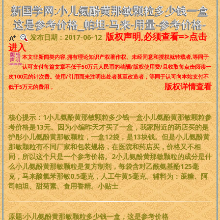
是一个非常完备、深度范畴远超旧国学的系统性理论，
来吧，每个人
新国学网:小儿氨酚黄那敏颗粒多少钱一盒
都可以从中获益
。
这是参考价格_帕坦-马来-用量-参考价格-
版权声明,必须查看=>点击
发布日期：2017-06-12
版权必读
进入
本文非新闻类内容,拥有理论知识产权著作权。
未经同意和授权就转载者
,等同于
刘基元
认可支付每篇文章不低于
50万元人民币
的稿酬/版权使用费/且收取每点击阅读一
次100元的计次费。使用/引用而未注明出处者甚至改造者，等同于认可向本站支付不
版权详情查看
低于5万元的费用，
新国学理论
婴童教育
核心提示：1小儿氨酚黄那敏颗粒多少钱一盒小儿氨酚黄那敏颗粒参
考价格是13元。因为小编昨天才买了一盒，我家附近的药店买的是
护彤小儿氨酚黄那敏颗粒，一盒12袋，是13块钱。但是小儿氨酚黄
人性教育
那敏颗粒有不同厂家和包装规格，在医院和药店买，价格又不相
同，所以这个只是一个参考价格。2小儿氨酚黄那敏颗粒的成分是什
居住教育
么小儿氨酚黄那敏颗粒是复方制剂，每袋含对乙酰氨基酚125毫
克，马来酸氯苯那敏0.5毫克，人工牛黄5毫克。辅料为：蔗糖、阿
司帕坦、甜菊素、食用香精。小贴士
健身医学
基元学网
原题:小儿氨酚黄那敏颗粒多少钱一盒，这是参考价格