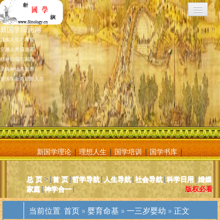
新国学应用网
真实人生与希望
穿越人类旧迷雾
精神归宿与家园
灵魂神仙与修养
新国学新希望新人生
新国学理论
|
理想人生
|
国学培训
|
国学书库
|
新国学应用网是将新国学理论付诸应用的地方，新国学理论及其核心
总 页
>|
首 页
|
哲学导航
|
人生导航
|
社会导航
|
科学日用
|
婚姻
基元学十分庞大复杂，特别是社会学部分和自然科学部分对于大多数
家庭
|
神学合一
|
版权必看
人而言因基础知识不够而难以理解。新国学应用网则将复杂的原理和
逻辑，简化为相对易懂和利于人们日常使用的内容方法。主要分为人
当前位置:
首页
»
婴育命基
»
一三岁婴幼
» 正文
体人生、宗教、神灵、社会常识和科学常识。现在，新国学理论已经