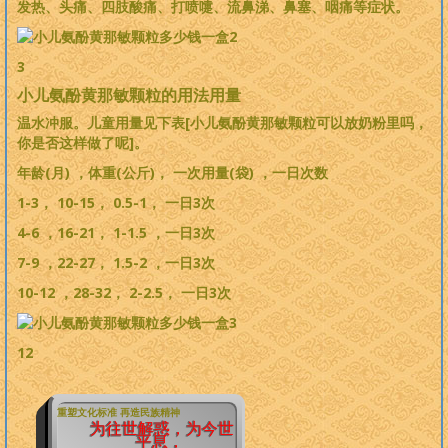
发热、头痛、四肢酸痛、打喷嚏、流鼻涕、鼻塞、咽痛等症状。
3
小儿氨酚黄那敏颗粒的用法用量
温水冲服。儿童用量见下表[小儿氨酚黄那敏颗粒可以放奶粉里吗，
你是否这样做了呢]。
年龄(月) ，体重(公斤)， 一次用量(袋) ，一日次数
1-3， 10-15， 0.5-1， 一日3次
4-6 ，16-21， 1-1.5 ，一日3次
7-9 ，22-27， 1.5-2 ，一日3次
10-12 ，28-32， 2-2.5， 一日3次
12
重塑文化标准 再造民族精神
为往世解惑，为今世
平息，