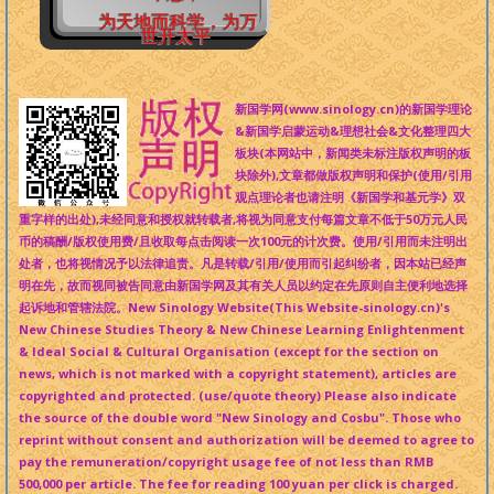
为天地而科学，为万
世开太平
新国学网(www.sinology.cn)的新国学理论
&新国学启蒙运动&理想社会&文化整理四大
板块(本网站中，新闻类未标注版权声明的板
块除外),文章都做版权声明和保护(使用/引用
观点理论者也请注明《新国学和基元学》双
重字样的出处),未经同意和授权就转载者,将视为同意支付每篇文章不低于50万元人民
币的稿酬/版权使用费/且收取每点击阅读一次100元的计次费。使用/引用而未注明出
处者，也将视情况予以法律追责。凡是转载/引用/使用而引起纠纷者，因本站已经声
明在先，故而视同被告同意由新国学网及其有关人员以约定在先原则自主便利地选择
起诉地和管辖法院。New Sinology Website(This Website-sinology.cn)'s
New Chinese Studies Theory & New Chinese Learning Enlightenment
& Ideal Social & Cultural Organisation (except for the section on
news, which is not marked with a copyright statement), articles are
copyrighted and protected. (use/quote theory) Please also indicate
the source of the double word "New Sinology and Cosbu". Those who
reprint without consent and authorization will be deemed to agree to
pay the remuneration/copyright usage fee of not less than RMB
500,000 per article. The fee for reading 100 yuan per click is charged.