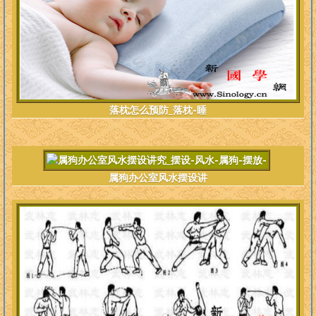
落枕怎么预防_落枕-睡
属狗办公室风水摆设讲