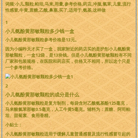
词频:小儿,颗粒,帕坦,马来,用量,参考价格,药店,冲服,氯苯,儿童,流行
性感冒,牛黄,蔗糖,乙酰,鼻塞,买了,适用于,氨基,这样做
1
小儿氨酚黄那敏颗粒多少钱一盒
小儿氨酚黄那敏颗粒参考价格是13元。
因为小编昨天才买了一盒，我家附近的药店买的是护彤小儿氨酚黄
那敏颗粒，一盒12袋，是13块钱。但是小儿氨酚黄那敏颗粒有不同
厂家和包装规格，在医院和药店买，价格又不相同，所以这个只是
一个参考价格。
2
小儿氨酚黄那敏颗粒的成分是什么
小儿氨酚黄那敏颗粒是复方制剂，每袋含对乙酰氨基酚125毫克，
马来酸氯苯那敏0.5毫克，人工牛黄5毫克。辅料为：蔗糖、阿司帕
坦、甜菊素、食用香精。
小贴士：
小儿氨酚黄那敏颗粒适用于缓解儿童普通感冒及流行性感冒引起的