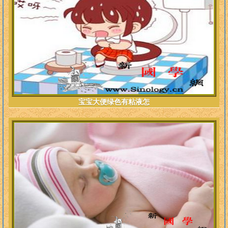
宝宝大便绿色有粘液怎