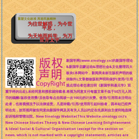
重塑文化标准 再造民族精神
为往世解惑，为今世
平息，
为天地而科学，为万
世开太平
新国学网(www.sinology.cn)的新国学理论
&新国学启蒙运动&理想社会&文化整理四大
板块(本网站中，新闻类未标注版权声明的板
块除外),文章都做版权声明和保护(使用/引用
观点理论者也请注明《新国学和基元学》双
重字样的出处),未经同意和授权就转载者,将视为同意支付每篇文章不低于50万元人民
币的稿酬/版权使用费/且收取每点击阅读一次100元的计次费。使用/引用而未注明出
处者，也将视情况予以法律追责。凡是转载/引用/使用而引起纠纷者，因本站已经声
明在先，故而视同被告同意由新国学网及其有关人员以约定在先原则自主便利地选择
起诉地和管辖法院。New Sinology Website(This Website-sinology.cn)'s
New Chinese Studies Theory & New Chinese Learning Enlightenment
& Ideal Social & Cultural Organisation (except for the section on
news, which is not marked with a copyright statement), articles are