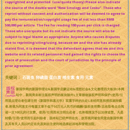
copyrighted and protected. (use/quote theory) Please also indicate
the source of the double word "New Sinology and Cosbu". Those who
reprint without consent and authorization will be deemed to agree to
pay the remuneration/copyright usage fee of not less than RMB
500,000 per article. The fee for reading 100 yuan per click is charged.
Those who use/quote but do not indicate the source will also be
subject to legal blame as appropriate. Anyone who causes disputes
due to reprinting/citing/using, because we and the site has already
stated first, it is deemed that the defendant agrees that we and this
website and its related personnel had gained the rights to choose the
place of prosecution and the court of jurisdiction by the principle of
prior agreement.
关键词：
石斑鱼
卵磷脂
蛋白质
维生素
食用
元素
新国学网的新国学理论&新国学启蒙运动&理想社会&文化整理四大板块(本网
站中，新闻类未标注版权声明的板块除外),文章都做版权声明和保护(使用/引
用观点理论者也请注明《新国学和基元学》双重字样的出处),未经同意和授权就转载
者,将视为同意支付每篇文章不低于50万元人民币的稿酬/版权使用费/且收取每点击阅
读一次100元的计次费。使用/引用而未注明出处者，也将视情况予以法律追责。凡是
转载/引用/使用而引起纠纷者，因本站已经声明在先，故而视同被告同意由新国学网
及其有关人员以约定在先原则自主便利地选择起诉地和管辖法院。