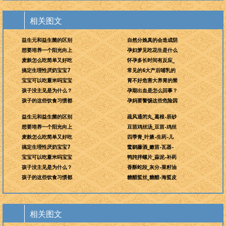
相关图文
益生元和益生菌的区别
自然分娩真的会造成阴
想要培养一个阳光向上
孕妇梦见吃花生是什么
麦麸怎么吃简单又好吃
怀孕多长时间有反应_
搞定生理性厌奶宝宝7
常见的6大产后哺乳的
宝宝可以吃薏米吗宝宝
胃不好危害大养胃的禁
孩子没主见是为什么？
孕期出血是怎么回事？
孩子的这些饮食习惯都
孕妈要警惕这些危险因
益生元和益生菌的区别
疏风通闭丸_葛根-辰砂
想要培养一个阳光向上
豆苗鸡丝汤_豆苗-鸡丝
麦麸怎么吃简单又好吃
四季青_叶腋-生药-儿
搞定生理性厌奶宝宝7
鹭鹚藤酒_嫩苗-瓦器-
宝宝可以吃薏米吗宝宝
鸭肫拌螺片_蒜泥-补药
孩子没主见是为什么？
香酥蛇段_灰分-菜籽油
孩子的这些饮食习惯都
糖醋蜇丝_糖醋-海蜇皮
相关图文