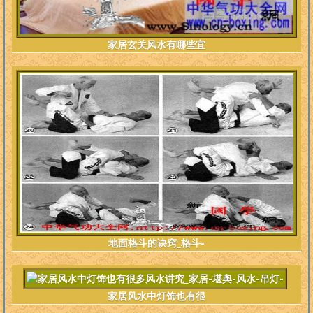
家居玄关风水有哪些宜
地面格斗的诀窍_格斗-
家居风水中灯饰也有很