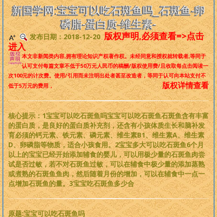
是一个非常完备、深度范畴远超旧国学的系统性理论，
来吧，每个人
新国学网:宝宝可以吃石斑鱼吗_石斑鱼-卵
都可以从中获益
。
磷脂-蛋白质-维生素-
版权声明,必须查看=>点击
发布日期：2018-12-20
版权必读
进入
本文非新闻类内容,拥有理论知识产权著作权。
未经同意和授权就转载者
,等同于
刘基元
认可支付每篇文章不低于
50万元人民币
的稿酬/版权使用费/且收取每点击阅读一
次100元的计次费。使用/引用而未注明出处者甚至改造者，等同于认可向本站支付不
版权详情查看
低于5万元的费用，
新国学理论
婴童教育
核心提示：1宝宝可以吃石斑鱼吗宝宝可以吃石斑鱼石斑鱼含有丰富
的蛋白质，是良好的蛋白质补充剂，还含有小孩体质生长和脑补发
育必须的钙元素、铁元素、磷元素、维生素B1、维生素A、维生素
人性教育
D、卵磷脂等物质，适合小孩食用。2宝宝多大可以吃石斑鱼6个月
以上的宝宝已经开始添加辅食的婴儿，可以用极少量的石斑鱼肉尝
居住教育
试是否过敏，若不对石斑鱼过敏，可以在辅食中极少量的添加蒸熟
或煮熟的石斑鱼鱼肉，然后随着月份的增加，可以在辅食中一点一
点增加石斑鱼的量。3宝宝吃石斑鱼多少合
健身医学
基元学网
原题:宝宝可以吃石斑鱼吗