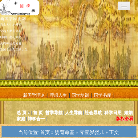
新国学应用网
真实人生与希望
穿越人类旧迷雾
精神归宿与家园
灵魂神仙与修养
新国学新希望新人生
新国学理论
|
理想人生
|
国学培训
|
国学书库
|
新国学应用网是将新国学理论付诸应用的地方，新国学理论及其核心
总 页
>|
首 页
|
哲学导航
|
人生导航
|
社会导航
|
科学日用
|
婚姻
基元学十分庞大复杂，特别是社会学部分和自然科学部分对于大多数
家庭
|
神学合一
|
版权必看
人而言因基础知识不够而难以理解。新国学应用网则将复杂的原理和
逻辑，简化为相对易懂和利于人们日常使用的内容方法。主要分为人
当前位置:
首页
»
婴育命基
»
零壹岁婴儿
» 正文
体人生、宗教、神灵、社会常识和科学常识。现在，新国学理论已经