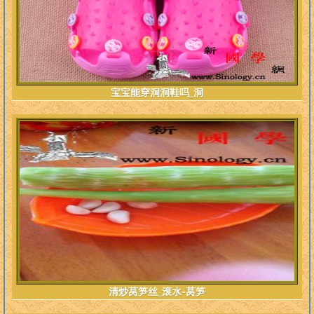
宝宝能穿洞洞鞋吗_洞
清炒莴笋丝_滚水-莴笋