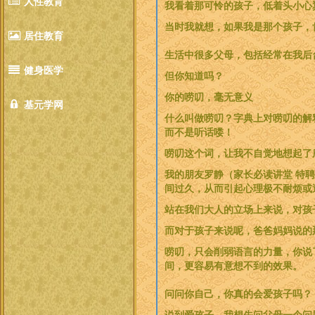
人性教育
我看着那可怜的孩子，低着头小心
当时我就想，如果我是那个孩子，
居住教育
生活中很多父母，包括经常在我后
健身医学
但你知道吗？
你的唠叨，毫无意义
基元学网
什么叫做唠叨？字典上对唠叨的解
而不是听话喽！
唠叨这个词，让我不自觉地想起了
我的朋友罗静（家长必读讲堂 特
间过久，从而引起心理极不耐烦或
站在我们大人的立场上来说，对孩
而对于孩子来说呢，爸爸妈妈说的
唠叨，只会削弱语言的力量，你说
间，更容易有意想不到的效果。
问问你自己，你真的会爱孩子吗？
说到爱孩子，我想先问父母一个问