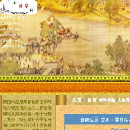
新国学应用网
真实人生与希望
穿越人类旧迷雾
精神归宿与家园
灵魂神仙与修养
新国学新希望新人生
总 页
>|
首 页
|
哲学导航
|
人生导
新国学应用网是将新国学理
论付诸应用的地方，新国学
理论及其核心基元学十分庞
当前位置:
首页
»
婴育命
大复杂，特别是社会学部分
和自然科学部分对于大多数