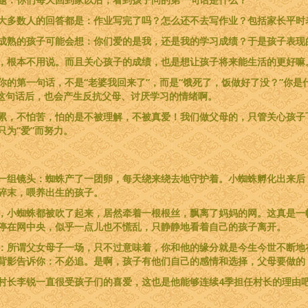
大多数人的回答都是：作业写完了吗？怎么还不去写作业？包括家长平时
成熟的孩子可能会想：你们爱的是我，还是我的学习成绩？于是孩子表现
，根本不用说。而且关心孩子的成绩，也是想让孩子将来能生活的更好嘛
你的第一句话，不是“老婆我回来了”，而是“饿死了，饭做好了没？”你
”这句话后，也会产生反抗父母、讨厌学习的情绪啊。
累，不怕苦，怕的是不被理解，不被真爱！我们做父母的，只管关心孩子
为“爱”而努力。
一组镜头：蜘蛛产了一团卵，每天绕来绕去地守护着。小蜘蛛孵化出来后
碎末，喂养出生的孩子。
，小蜘蛛都被吹了起来，居然牵着一根根丝，飘离了妈妈的网。这真是一
停在网中央，似乎一点儿也不慌乱，只静静地看着自己的孩子离开。
：所谓父女母子一场，只不过意味着，你和他的缘分就是今生今世不断地
背影告诉你：不必追。是啊，孩子有他们自己的感情和选择，父母要做的
村长李锐一直很受孩子们的喜爱，这也是他能够连续4季担任村长的理由