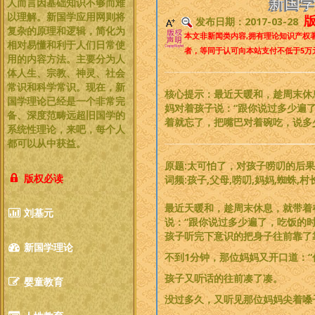
新国学
人而言因基础知识不够而难
以理解。新国学应用网则将
版
发布日期：2017-03-28
复杂的原理和逻辑，简化为
本文非新闻类内容,拥有理论知识产权
相对易懂和利于人们日常使
者，等同于认可向本站支付不低于5万
用的内容方法。主要分为人
体人生、宗教、神灵、社会
常识和科学常识。现在，新
核心提示：最近天暖和，趁周末休
国学理论已经是一个非常完
妈对着孩子说：“跟你说过多少遍
备、深度范畴远超旧国学的
着就忘了，把嘴巴对着碗吃，说多
系统性理论，
来吧，每个人
都可以从中获益
。
原题:太可怕了，对孩子唠叨的后
版权必读
词频:孩子,父母,唠叨,妈妈,蜘蛛,村
最近天暖和，趁周末休息，就带着
刘基元
说：“跟你说过多少遍了，吃饭的
孩子听完下意识的把身子往前靠了
新国学理论
不到1分钟，那位妈妈又开口道：
孩子又听话的往前凑了凑。
婴童教育
没过多久，又听见那位妈妈尖着嗓