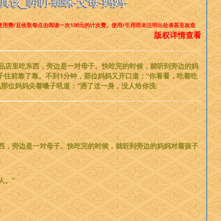
该_唠叨-蜘蛛-父母-妈妈-
使用费/且收取每点击阅读一次100元的计次费。使用/引用而未注明出处者甚至改造
版权详情查看
品店里吃东西，旁边是一对母子。快吃完的时候，就听到旁边的妈
子往前靠了靠。不到1分钟，那位妈妈又开口道：“你看看，吃着吃
那位妈妈尖着嗓子吼道：“洒了这一身，没人给你洗
西，旁边是一对母子。快吃完的时候，就听到旁边的妈妈对着孩子
人。”