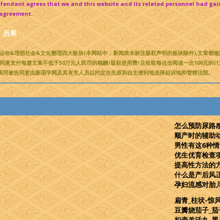
defendant agrees that we and this website and its related personnel had gai
r agreement.
了
后果
运动&理想社会&文化整理四大板块(本网站中，新闻类未标注版权声明的板块除外),文章都
为同意支付每篇文章不低于50万元人民币的稿酬/版权使用费/且收取每点击阅读一次100元的
视同被告同意由新国学网及其有关人员以约定在先原则自主便利地选择起诉地和管辖法院。
怎么预防尿路
顺产时的辅助
男性有这6种
优生优育检查
提高性方法的
什么是产后风
孕妇流感对胎
扁青_柱状-惊
豆瓣烧茄子_茄
枳壳羌活丸_黑