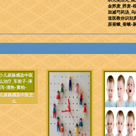
金荞麦_荞麦-
加减芍药汤_乌
道医教你识别
原蚕蛾_蚕蛾-
儿尿路感染中医怎
么