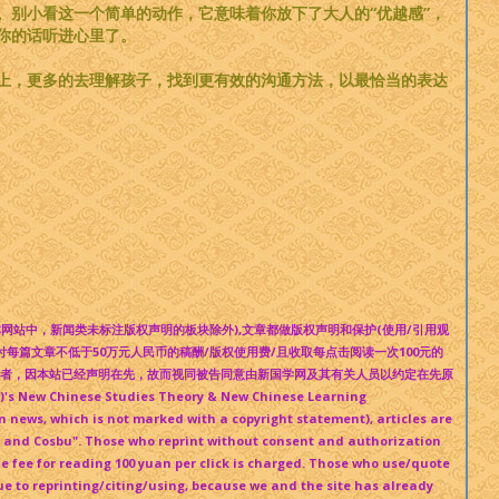
别小看这一个简单的动作，它意味着你放下了大人的“优越感”，
你的话听进心里了。
上，更多的去理解孩子，找到更有效的沟通方法，以最恰当的表达
块(本网站中，新闻类未标注版权声明的板块除外),文章都做版权声明和保护(使用/引用观
每篇文章不低于50万元人民币的稿酬/版权使用费/且收取每点击阅读一次100元的
纷者，因本站已经声明在先，故而视同被告同意由新国学网及其有关人员以约定在先原
ew Chinese Studies Theory & New Chinese Learning
n news, which is not marked with a copyright statement), articles are
gy and Cosbu". Those who reprint without consent and authorization
he fee for reading 100 yuan per click is charged. Those who use/quote
ue to reprinting/citing/using, because we and the site has already