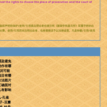
ned the rights to choose the place of prosecution and the court of
做版权声明和保护(使用/引用观点理论者也请注明《新国学和基元学》双重字样的出
计次费。使用/引用而未注明出处者，也将视情况予以法律追责。凡是转载/引用/使用
感染避免
动作有哪
情况可能
项目有哪
方法图片
正确面对
儿有影响
风-孔雀
子-豆瓣
皮-牡丹