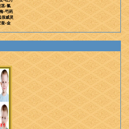
根茎-氯
梅-芍药
真假威灵
家蚕-金