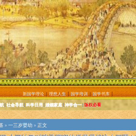
新国学理论
|
理想人生
|
国学培训
|
国学书库
|
航
|
社会导航
|
科学日用
|
婚姻家庭
|
神学合一
|
版权必看
基
»
一三岁婴幼
» 正文