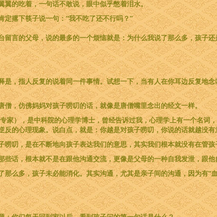
翼翼的吃着，一句话不敢说，眼中似乎憋着泪水。
肯定撂下筷子说一句：“我不吃了还不行吗？”
台留言的父母，说的最多的一个烦恼就是：为什么我说了那么多，孩子还
释是，指人反复的说着同一件事情。试想一下，当有人在你耳边反复地念
唐僧，仿佛妈妈对孩子唠叨的话，就像是唐僧嘴里念出的经文一样。
聘专家），是中科院的心理学博士，曾经告诉过我，心理学上有一个名词
逆反的心理现象。说白点，就是：你越是对孩子唠叨，你说的话就越没有
子唠叨，是在不断地向孩子表达我们的意思，其实我们根本就没有在管孩
那些话，根本就不是在跟他沟通交流，更像是父母的一种自我发泄，跟他
了那么多，孩子未必能消化。其实沟通，尤其是亲子间的沟通，因为有“血
题：你们每天回到家以后，看到孩子问的第一句话是什么？