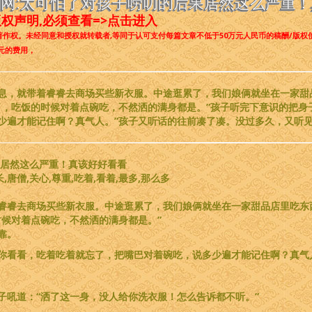
网:太可怕了对孩子唠叨的后果居然这么严重！真
权声明,必须查看=>点击进入
著作权。
未经同意和授权就转载者
,等同于认可支付每篇文章不低于
50万元人民币
的稿酬/版权
元的费用，
息，就带着睿睿去商场买些新衣服。中途逛累了，我们娘俩就坐在一家甜
了，吃饭的时候对着点碗吃，不然洒的满身都是。”孩子听完下意识的把身
少遍才能记住啊？真气人。”孩子又听话的往前凑了凑。没过多久，又听见
果居然这么严重！真该好好看看
长,唐僧,关心,尊重,吃着,看着,最多,那么多
睿睿去商场买些新衣服。中途逛累了，我们娘俩就坐在一家甜品店里吃东
时候对着点碗吃，不然洒的满身都是。”
靠。
“你看看，吃着吃着就忘了，把嘴巴对着碗吃，说多少遍才能记住啊？真气
子吼道：“洒了这一身，没人给你洗衣服！怎么告诉都不听。”