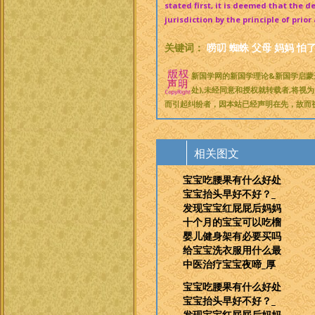
stated first, it is deemed that the 
jurisdiction by the principle of prio
关键词：
唠叨
蜘蛛
父母
妈妈
怕
新国学网的新国学理论&新国学启蒙
处),未经同意和授权就转载者,将视
而引起纠纷者，因本站已经声明在先，故而
相关图文
宝宝吃腰果有什么好处
宝宝抬头早好不好？_
发现宝宝红屁屁后妈妈
十个月的宝宝可以吃榴
婴儿健身架有必要买吗
给宝宝洗衣服用什么最
中医治疗宝宝夜啼_厚
宝宝吃腰果有什么好处
宝宝抬头早好不好？_
发现宝宝红屁屁后妈妈