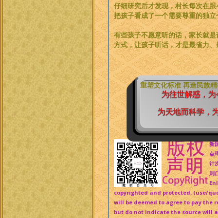
仔细研究后才发现，村长每次在跟
把孩子看成了一个需要尊重的独立
有些孩子不愿意听的话，家长就是
方式，让孩子听话，才是最省力、
重塑文化标准 再造民族
为往世解惑，为
为天地而科学，
新
点
计
则自
Enl
copyrighted and protected. (use/quo
will be deemed to agree to pay the r
but do not indicate the source will 