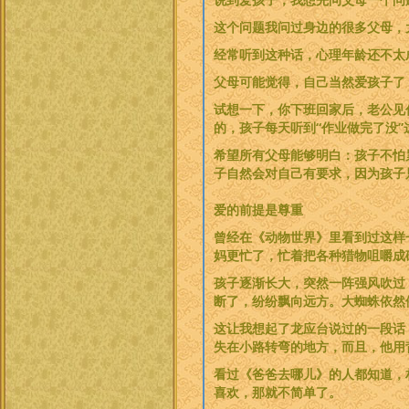
这个问题我问过身边的很多父母，
经常听到这种话，心理年龄还不太
父母可能觉得，自己当然爱孩子了
试想一下，你下班回家后，老公见
的，孩子每天听到“作业做完了没
希望所有父母能够明白：孩子不怕
子自然会对自己有要求，因为孩子只
爱的前提是尊重
曾经在《动物世界》里看到过这样
妈更忙了，忙着把各种猎物咀嚼成
孩子逐渐长大，突然一阵强风吹过
断了，纷纷飘向远方。大蜘蛛依然
这让我想起了龙应台说过的一段话
失在小路转弯的地方，而且，他用
看过《爸爸去哪儿》的人都知道，
喜欢，那就不简单了。