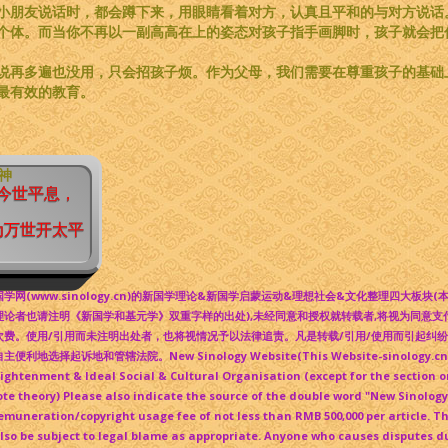
小朋友说话时，都会蹲下来，用眼睛看着对方，认真且平和的与对方说话。
个体。而当你不再以一副高高在上的姿态对孩子指手画脚时，孩子就会把
说再多遍也没用，只会招孩子烦。作为父母，我们需要在尊重孩子的基础
最有效的教育。
精神
今世平息，
为万世开太平
国学网(www.sinology.cn)的新国学理论&新国学启蒙运动&理想社会&文化整理四大板
理论者也请注明《新国学和基元学》双重字样的出处),未经同意和授权就转载者,将视为同意支付
次费。使用/引用而未注明出处者，也将视情况予以法律追责。凡是转载/引用/使用而引起纠
主便利地选择起诉地和管辖法院。New Sinology Website(This Website-sinology.cn)'s N
ightenment & Ideal Social & Cultural Organisation (except for the section o
te theory) Please also indicate the source of the double word "New Sinolo
emuneration/copyright usage fee of not less than RMB 500,000 per article. T
also be subject to legal blame as appropriate. Anyone who causes disputes d