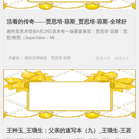
活着的传奇——贾思培·琼斯_贾思培·琼斯-全球好
展--费城-展览-惠特尼
惠特尼美术馆在9月29日原本有一场重要展览：贾思培·琼斯：思
想/映照（JasperJohns：Mi....
关键词：
惠特尼博物馆
贾思培·琼斯
微博分享
阅读全文
全球好展
费城
展览
惠特尼
王种玉_王璜生：父亲的速写本（九）_王璜生-王若