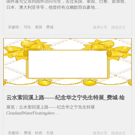
弗-素描--写生-泰国-费城
国外速写父亲到国外访问写生，去过美国、泰国、巴黎、新加坡、
日本、澳大利亚等等，他曾经有点幽默而自豪地....
关键词：
写生
泰国
费城
微博分享
阅读全文
写生 王璜生 王若弗 素描
云水萦回溪上路——纪念华之宁先生特展_费城-绘
画-天成
展览：云水萦回溪上路——纪念华之宁先生特展
CloudandWaterFloatingabov....
关键词：
费城
绘画
天成
微博分享
阅读全文