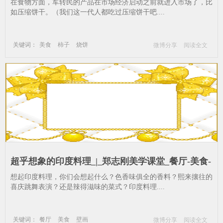
在食物方面，军转民的产品在市场经济启动之前就进入市场了，比
如压缩饼干。（我们这一代人都吃过压缩饼干吧....
关键词：
美食
柿子
烧饼
微博分享
阅读全文
超乎想象的印度料理_|_郑志刚美学课堂_餐厅-美食-
壁画
想起印度料理，你们会想起什么？色香味俱全的香料？熙来攘往的
喜庆跳舞表演？还是辣得滋味的菜式？印度料理....
关键词：
餐厅
美食
壁画
微博分享
阅读全文