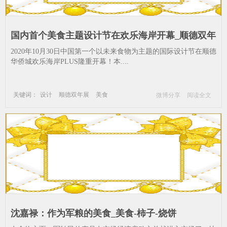
国内首个美食主题设计节在欢乐海岸开幕_顺德双年
展-美食-市集-华侨-展览
2020年10月30日中国第一个以未来食物为主题的国际设计节在顺德
华侨城欢乐海岸PLUS隆重开幕！本....
关键词：
设计
顺德双年展
美食
微博分享
阅读全文
市集
华侨
展览
沈嘉禄：作为军粮的美食_美食-柿子-烧饼