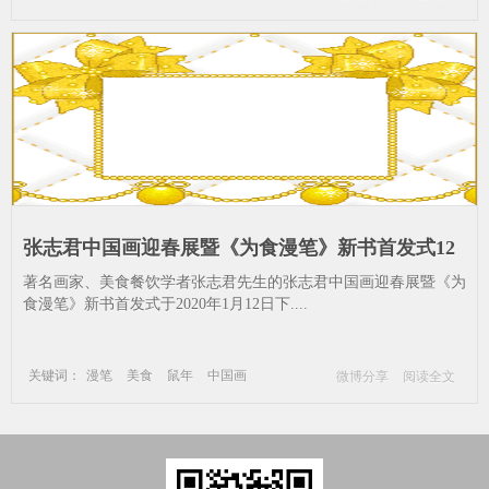
张志君中国画迎春展暨《为食漫笔》新书首发式12
号在长沙举行——陪市民过一个年_张志君-漫笔-美
著名画家、美食餐饮学者张志君先生的张志君中国画迎春展暨《为
食-鼠年
食漫笔》新书首发式于2020年1月12日下....
关键词：
漫笔
美食
鼠年
中国画
微博分享
阅读全文
张志君