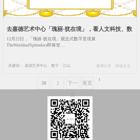
去嘉德艺术中心「瑰丽·犹在境」，看人文科技、数
字艺术幻化出东方意境_-数字-江山-洛神
12月22日，「瑰丽·犹在境」观念式数字意境展
TheWorldsofSplendors即将登....
关键词：
嘉德艺术中心
数字
江山
微博分享
阅读全文
洛神
1
38
2
下一
尾页
页