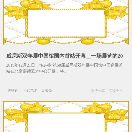
威尼斯双年展中国馆国内首站开幕__一场展览的20
种观展体验_吴洪亮-嘉德艺术中心-Re-睿-第58届威
2019年12月21日，“Re-睿”第58届威尼斯双年展中国馆中国巡展首
尼斯双年展中国展览-艺术-作品-威尼斯
站在北京嘉德艺术中心开幕，将....
关键词：
当代艺术
吴洪亮
微博分享
阅读全文
嘉德艺术中心
Re
睿
第58届威尼斯双年展中国馆
展览
艺术
作品
威尼斯