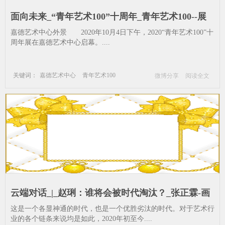
面向未来_“青年艺术100”十周年_青年艺术100--展
览-扭蛋-凤凰
嘉德艺术中心外景 2020年10月4日下午，2020“青年艺术100”十
周年展在嘉德艺术中心启幕。....
关键词：
嘉德艺术中心
青年艺术100
微博分享
阅读全文
展览
扭蛋
凤凰
云端对话_|_赵琍：谁将会被时代淘汰？_张正霖-画
廊-诚品画廊-赵琍--艺术家-艺术品-市场
这是一个各显神通的时代，也是一个优胜劣汰的时代。对于艺术行
业的各个链条来说均是如此，2020年初至今....