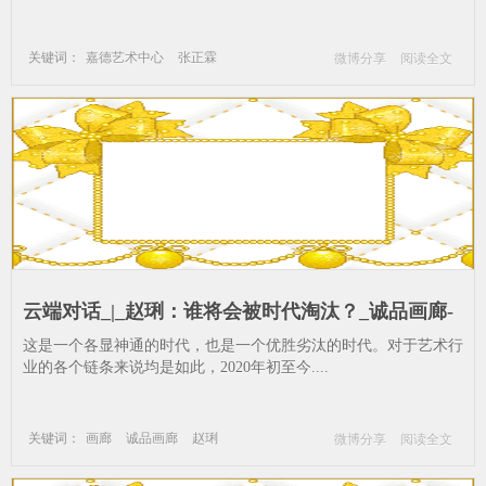
关键词：
嘉德艺术中心
张正霖
微博分享
阅读全文
画廊
诚品画廊
赵琍
艺术家
艺术品
市场
云端对话_|_赵琍：谁将会被时代淘汰？_诚品画廊-
赵琍-嘉德艺术中心-张正霖--艺术家-艺术品-市场
这是一个各显神通的时代，也是一个优胜劣汰的时代。对于艺术行
业的各个链条来说均是如此，2020年初至今....
关键词：
画廊
诚品画廊
赵琍
微博分享
阅读全文
嘉德艺术中心
张正霖
艺术家
艺术品
市场