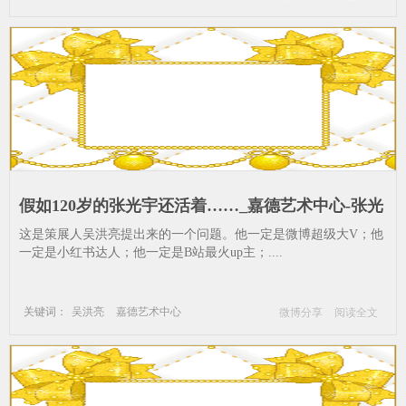
法器
法轮
璎珞
佛教
镀金
假如120岁的张光宇还活着……_嘉德艺术中心-张光
宇-张光宇艺术文献中心-李大钧-现代艺-艺术中心-
这是策展人吴洪亮提出来的一个问题。他一定是微博超级大V；他
嘉德
一定是小红书达人；他一定是B站最火up主；....
关键词：
吴洪亮
嘉德艺术中心
微博分享
阅读全文
张光宇
张光宇艺术文献中心
李大钧
现代艺术
艺术中心
嘉德