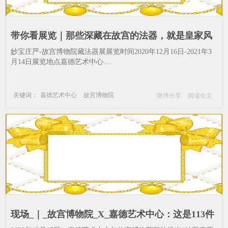
带你看展览｜那些深藏在故宫的法器，就是皇家风
范_故宫博物院-法器-法轮-镀金-清宫-故宫
妙宝庄严-故宫博物院藏法器展展览时间2020年12月16日-2021年3
月14日展览地点嘉德艺术中心....
关键词：
嘉德艺术中心
故宫博物院
微博分享
阅读全文
法器
法轮
镀金
清宫
故宫
现场_｜_故宫博物院_X_嘉德艺术中心：这是113件