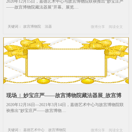
有故事的法器_法器-嘉德艺术中心-法轮-璎珞-佛教-
2020年12月15日，嘉德艺术中心与故宫博物院联袂推出“妙宝庄严
镀金
——故宫博物院藏法器展”开幕。展览....
关键词：
故宫博物院
法器
微博分享
阅读全文
嘉德艺术中心
法轮
璎珞
佛教
镀金
现场_|_妙宝庄严——故宫博物院藏法器展_故宫博
物院-法器-法轮-璎珞-佛教-镀金
2020年12月16日—2021年3月14日，嘉德艺术中心与故宫博物院联
袂推出“妙宝庄严——故宫博物....
关键词：
嘉德艺术中心
故宫博物院
微博分享
阅读全文