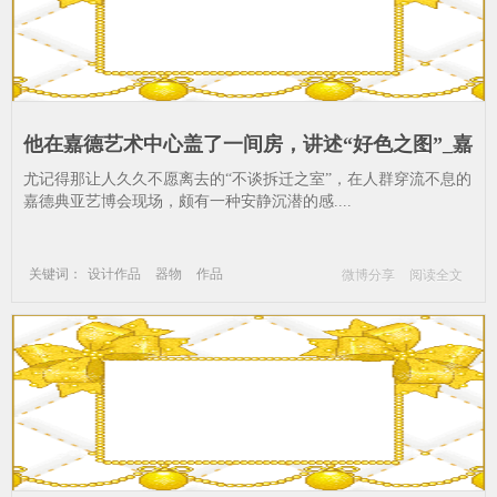
他在嘉德艺术中心盖了一间房，讲述“好色之图”_嘉
德典亚艺术周-修哲-逸居艺术空间-好色之图-设计作
尤记得那让人久久不愿离去的“不谈拆迁之室”，在人群穿流不息的
品-器物-作品
嘉德典亚艺博会现场，颇有一种安静沉潜的感....
关键词：
设计作品
器物
作品
微博分享
阅读全文
嘉德艺术中心
嘉德典亚艺术周
修哲
逸居艺术空间
好色之图