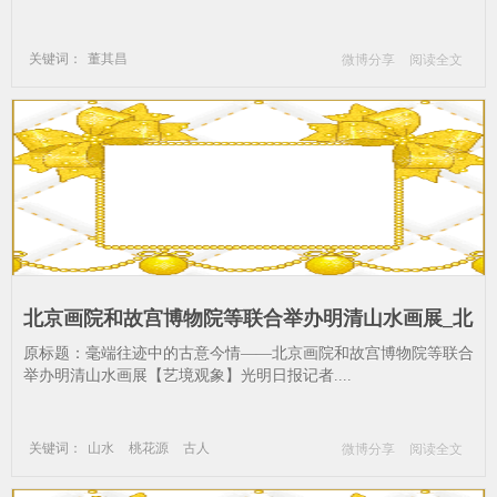
关键词：
董其昌
微博分享
阅读全文
董其昌《空山梵宇》
董其昌山水
董其昌画诀
古人
山水
北苑
北京画院和故宫博物院等联合举办明清山水画展_北
京画院-中国山水画-山水-桃花源-古人
原标题：毫端往迹中的古意今情——北京画院和故宫博物院等联合
举办明清山水画展【艺境观象】光明日报记者....
关键词：
山水
桃花源
古人
微博分享
阅读全文
故宫博物院
北京画院
中国山水画