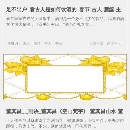
足不出户_看古人是如何饮酒的_春节-古人-酒筵-主
人
春节家家户户的团圆饭中，酒都是一个必不可少的饮品。我国的酒
文化博大精深，《汉书》有曰：“酒为百礼之首....
关键词：
古人
酒筵
主人
书画
微博分享
阅读全文
春节
董其昌_|_画诀_董其昌《空山梵宇》-董其昌山水-董
其昌画诀--古人-山水-北苑
士人作画当以草隶奇字之法为之，树如屈铁，山似画沙，绝去甜俗
蹊径，乃为士气。不尔，纵俨然及格，已落画师....