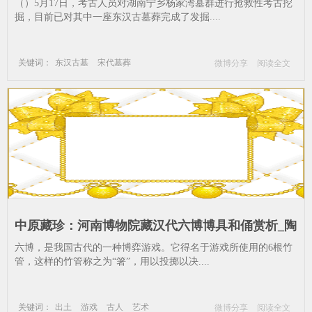
锅套具”_宋代墓葬-杨家湾墓群-过仙桥--器物-古人-
（）5月17日，考古人员对湖南宁乡杨家湾墓群进行抢救性考古挖
支架
掘，目前已对其中一座东汉古墓葬完成了发掘....
关键词：
东汉古墓
宋代墓葬
微博分享
阅读全文
杨家湾墓群
过仙桥
器物
古人
支架
中原藏珍：河南博物院藏汉代六博博具和俑赏析_陶
器-出土-游戏-古人
​六博，是我国古代的一种博弈游戏。它得名于游戏所使用的6根竹
管，这样的竹管称之为“箸”，用以投掷以决....
关键词：
出土
游戏
古人
艺术
微博分享
阅读全文