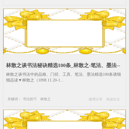
陶器
林散之谈书法秘诀精选100条_林散之-笔法、墨法--
要有-要用-古人
林散之谈书法中的品格、门径、工具、笔法、墨法精选100条请细
细品读▼林散之（1898.11.20-1....
关键词：
书法技巧
林散之
微博分享
阅读全文
笔法、墨法
要有
要用
古人