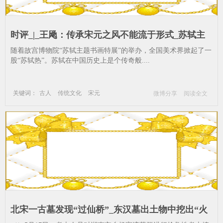
时评_|_王飏：传承宋元之风不能流于形式_苏轼主
题书画特展-古人-传统文化
随着故宫博物院“苏轼主题书画特展”的举办，全国美术界掀起了一
股“苏轼热”。苏轼在中国历史上是个传奇般....
关键词：
古人
传统文化
宋元
微博分享
阅读全文
苏轼主题书画特展
北宋一古墓发现“过仙桥”_东汉墓出土物中挖出“火