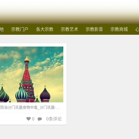
地
宗教门户
各大宗教
宗教艺术
宗教影音
宗教商城
术
251
肠道细菌有望防治沙门氏菌食物中毒_沙门氏菌-丙酸-食物中毒-肠道-斯坦福大学-细菌-感染
0
0条评论