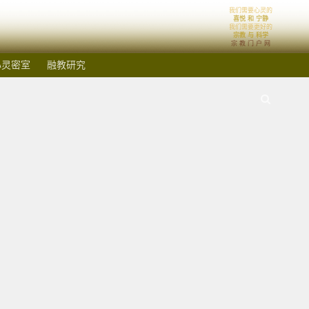
我们需要心灵的
喜悦 和 宁静
我们需要更好的
宗教 与 科学
宗 教 门 户 网
心灵密室
融教研究