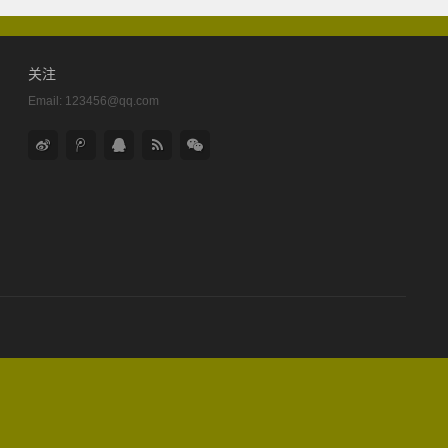
关注
Email:
123456@qq.com
关
关
QQ
rss
微
注
注
在
信
新
腾
线
浪
讯
联
微
微
系
博
博