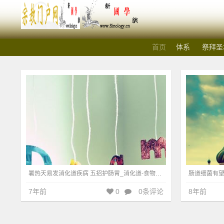
宗
首页
体系
祭拜圣
视觉艺术
304
视觉艺
教
门
户
网
_
暑热天易发消化道疾病 五招护肠胃_消化道-食物中毒-冷饮-节制-肠胃-夏季-食物
7年前
0
0条评论
8年前
宗
教