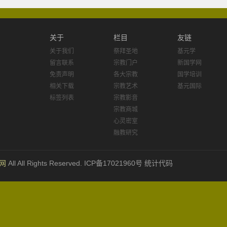
关于
栏目
友链
关于我们
祭拜圣地
基元学
留言联系
宗教门户
新国学网
免责声明
各大宗教
国学培训
相关下载
宗教艺术
基元国际
标签列表
宗教影音
宗教商城
心灵密室
融教研究
网
All All Rights Reserved. ICP备17021960号 统计代码