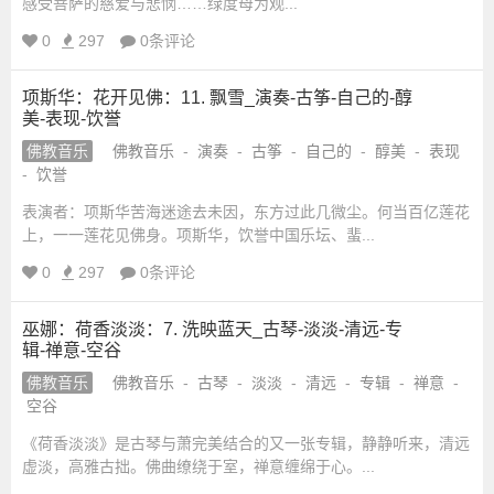
感受菩萨的慈爱与悲悯……绿度母为观...
_
0
297
0条评论
国
项斯华：花开见佛：11. 飘雪_演奏-古筝-自己的-醇
美-表现-饮誉
学
佛教音乐
佛教音乐
-
演奏
-
古筝
-
自己的
-
醇美
-
表现
-
饮誉
网
表演者：项斯华苦海迷途去未因，东方过此几微尘。何当百亿莲花
上，一一莲花见佛身。项斯华，饮誉中国乐坛、蜚...
_
0
297
0条评论
国
巫娜：荷香淡淡：7. 洗映蓝天_古琴-淡淡-清远-专
辑-禅意-空谷
学
佛教音乐
佛教音乐
-
古琴
-
淡淡
-
清远
-
专辑
-
禅意
-
空谷
网
《荷香淡淡》是古琴与萧完美结合的又一张专辑，静静听来，清远
虚淡，高雅古拙。佛曲缭绕于室，禅意缠绵于心。...
站