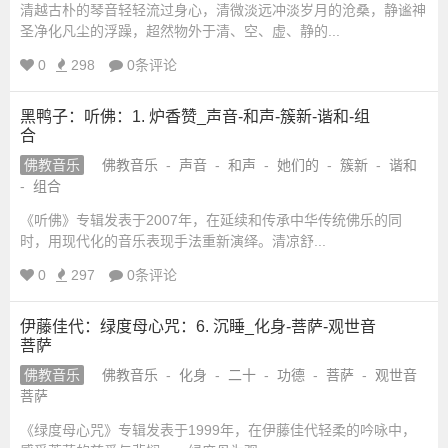
_
清越古朴的琴音轻轻流过身心，清微淡远冲淡岁月的沧桑，静谧神
城
国
圣净化凡尘的浮躁，超然物外于清、空、虚、静的...
学
0
298
0条评论
网
_
_
国
黑鸭子：听佛：1. 炉香赞_声音-和声-簇新-谐和-组
宗
合
学
网
佛教音乐
佛教音乐
-
声音
-
和声
-
她们的
-
簇新
-
谐和
教
站
-
组合
《听佛》专辑发表于2007年，在延续和传承中华传统佛乐的同
融
时，用现代化的音乐表现手法重新演绎。清凉舒...
0
297
0条评论
合
伊藤佳代：绿度母心咒：6. 沉睡_化身-菩萨-观世音
网-
菩萨
佛教音乐
佛教音乐
-
化身
-
二十
-
功德
-
菩萨
-
观世音
国
菩萨
学
《绿度母心咒》专辑发表于1999年，在伊藤佳代轻柔的吟咏中，