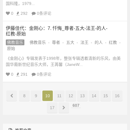
国科隆，1979...
0
292
0条评论
伊藤佳代：金刚心：7. 忏悔_尊者-五大-法王-的人-
红教-原始
佛教音乐
佛教音乐
-
尊者
-
五大
-
法王
-
的人
-
红教
-
原始
《金刚心》专辑发表于1998年，整张专辑透着清新的乐风，由美
国华裔新世纪音乐大师，王苒馨（JaneW...
0
291
0条评论
8
9
10
11
12
13
14
15
16
607
17