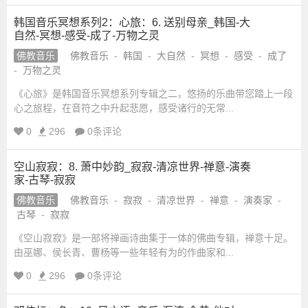
韩国音乐冥想系列2：心旅：6. 送别母亲_韩国-大
自然-冥想-感受-成了-万物之灵
佛教音乐
佛教音乐
-
韩国
-
大自然
-
冥想
-
感受
-
成了
-
万物之灵
《心旅》是韩国音乐冥想系列专辑之二，悠扬的乐曲带您踏上一段
心之旅程，在音符之中升起悲愿，感受诸行的无常...
0
296
0条评论
空山寂寂：8. 萧中妙韵_寂寂-清凉世界-禅意-演奏
家-古琴-寂寂
佛教音乐
佛教音乐
-
寂寂
-
清凉世界
-
禅意
-
演奏家
-
古琴
-
寂寂
《空山寂寂》是一部将禅画诗曲集于一体的佛曲专辑，禅意十足。
由巫娜、侯长青、曹杨等一些年轻有为的作曲家和...
0
296
0条评论