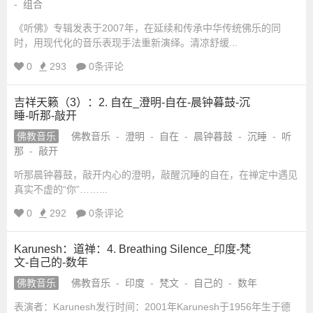
-
组合
《听佛》专辑发表于2007年，在延续和传承中华传统佛乐的同
时，用现代化的音乐表现手法重新演绎。清凉舒缓...
0
293
0条评论
吉祥天籁（3）：2. 自在_澄明-自在-晨钟暮鼓-沉
睡-听那-敲开
佛教音乐
佛教音乐
-
澄明
-
自在
-
晨钟暮鼓
-
沉睡
-
听
那
-
敲开
听那晨钟暮鼓，敲开内心的澄明，敲醒沉睡的自在，在禅定中遇见
真实不虚的“你”……...
0
292
0条评论
Karunesh：道禅：4. Breathing Silence_印度-梵
文-自己的-数年
佛教音乐
佛教音乐
-
印度
-
梵文
-
自己的
-
数年
表演者：Karunesh发行时间：2001年Karunesh于1956年生于德