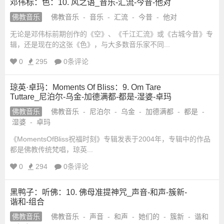
邓伟标：色：10. 风之语_音乐-汇流-今昔-他对
佛教音乐
佛教音乐
-
音乐
-
汇流
-
今昔
-
他对
无论是邓伟标前期创作的《空》、《千江汇流》或《古城今昔》专
辑，还是现在的这张《色》，与大多数音乐家不同...
0
295
0条评论
琼英·卓玛：Moments Of Bliss：9. Om Tare
Tuttare_尼泊尔-乌金-加德满都-都是-湿婆-卓玛
佛教音乐
佛教音乐
-
尼泊尔
-
乌金
-
加德满都
-
都是
-
湿婆
-
卓玛
《MomentsOfBliss祝福时刻》专辑发表于2004年，专辑中的作品
都是佛教传统梵唱，琼英...
0
294
0条评论
黑鸭子：听佛：10. 佛母准提神咒_声音-和声-簇新-
谐和-组合
佛教音乐
佛教音乐
-
声音
-
和声
-
她们的
-
簇新
-
谐和