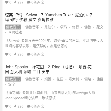
0
297
0条评论
琼英·卓玛：Selwa：7. Yumchen Tukar_尼泊尔-卓
玛-修行-佛教-藏文-喜玛拉雅
佛教音乐
佛教音乐
-
尼泊尔
-
卓玛
-
修行
-
佛教
-
藏文
-
喜玛拉雅
《Selwa》专辑发表于2004年。琼英•卓玛的声音，平静的穿过人
世间的喜怒哀乐，是沉静的，亦是慈悲的...
0
296
0条评论
John Sposito：禅花园：2. Ring（戒指）_烦嚣-花
园-意大利-领略-曲目-安宁
佛教音乐
佛教音乐
-
烦嚣
-
花园
-
意大利
-
领略
-
曲目
-
安宁
《禅花园》专辑共14首曲目，由来自意大利的NewAge大师
JohnSposito精心演绎，带领您领...
0
296
0条评论