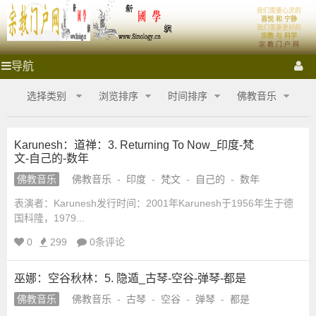
我们需要心灵的
宗
首页
体系
喜悦 和 宁静
我们需要更好的
宗教 与 科学
宗 教 门 户 网
教
祭拜圣地
宗教门户
各大宗教
宗教艺术
宗教影音
宗
导航
教
门
门
宗教商城
心灵密室
融教研究
选择类别
浏览排序
时间排序
佛教音乐
户
网
户
_
Karunesh：道禅：3. Returning To Now_印度-梵
宗
文-自己的-数年
网
教
商
佛教音乐
佛教音乐
-
印度
-
梵文
-
自己的
-
数年
城
_
表演者：Karunesh发行时间：2001年Karunesh于1956年生于德
_
国科隆，1979...
宗
宗
教
0
299
0条评论
融
合
教
巫娜：空谷秋林：5. 隐遁_古琴-空谷-弹琴-都是
网-
国
佛教音乐
佛教音乐
-
古琴
-
空谷
-
弹琴
-
都是
商
学