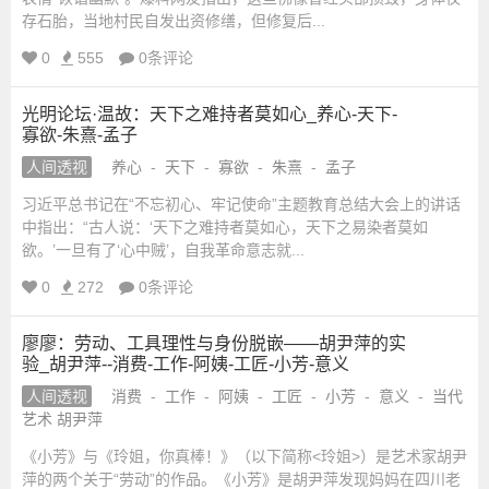
存石胎，当地村民自发出资修缮，但修复后...
0
555
0条评论
光明论坛·温故：天下之难持者莫如心_养心-天下-
寡欲-朱熹-孟子
人间透视
养心
-
天下
-
寡欲
-
朱熹
-
孟子
习近平总书记在“不忘初心、牢记使命”主题教育总结大会上的讲话
中指出：“古人说：‘天下之难持者莫如心，天下之易染者莫如
欲。’一旦有了‘心中贼’，自我革命意志就...
0
272
0条评论
廖廖：劳动、工具理性与身份脱嵌——胡尹萍的实
验_胡尹萍--消费-工作-阿姨-工匠-小芳-意义
人间透视
消费
-
工作
-
阿姨
-
工匠
-
小芳
-
意义
-
当代
艺术 胡尹萍
《小芳》与《玲姐，你真棒！》（以下简称<玲姐>）是艺术家胡尹
萍的两个关于“劳动”的作品。《小芳》是胡尹萍发现妈妈在四川老