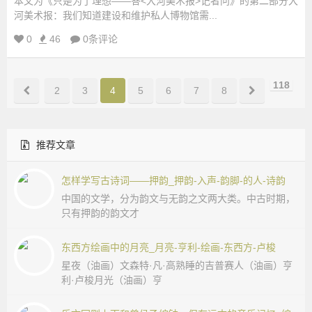
本文为《只是为了理想——答<大河美术报>记者问》的第二部分大
河美术报：我们知道建设和维护私人博物馆需...
0
46
0条评论
118
2
3
4
5
6
7
8
推荐文章
怎样学写古诗词——押韵_押韵-入声-韵脚-的人-诗韵
中国的文学，分为韵文与无韵之文两大类。中古时期，
只有押韵的韵文才
东西方绘画中的月亮_月亮-亨利-绘画-东西方-卢梭
星夜（油画）文森特·凡·高熟睡的吉普赛人（油画）亨
利·卢梭月光（油画）亨