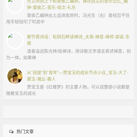
乐文同则上下和曾侯乙编钟，保存远古的音乐记忆_编
钟-曾侯乙-音乐-铭文-礼乐
曾侯乙编钟出土运进库房时，冯光生（右）曾经忍不住
用手轻轻叩了叩其中
紫竹斋诗话：松阴石畔读禅诗_太祖-禅意-禅师-袈裟-东
坡
清香溢远陈光林/绘禅诗，用诗歌文学语言表述禅意，别
为一体。如果禅
从“孩提”到“青年”—贾宝玉的成长节点小议_宝玉-大了-
黛玉-湘云-袭人
贾宝玉是《红楼梦》的主要人物，可以说整部小说都是
随着宝玉的成长
热门文章