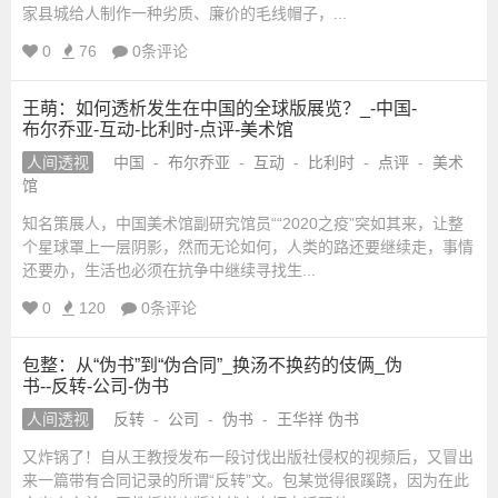
家县城给人制作一种劣质、廉价的毛线帽子，...
0
76
0条评论
王萌：如何透析发生在中国的全球版展览？_-中国-
布尔乔亚-互动-比利时-点评-美术馆
人间透视
中国
-
布尔乔亚
-
互动
-
比利时
-
点评
-
美术
馆
知名策展人，中国美术馆副研究馆员““2020之疫”突如其来，让整
个星球罩上一层阴影，然而无论如何，人类的路还要继续走，事情
还要办，生活也必须在抗争中继续寻找生...
0
120
0条评论
包整：从“伪书”到“伪合同”_换汤不换药的伎俩_伪
书--反转-公司-伪书
人间透视
反转
-
公司
-
伪书
-
王华祥 伪书
又炸锅了！自从王教授发布一段讨伐出版社侵权的视频后，又冒出
来一篇带有合同记录的所谓“反转”文。包某觉得很蹊跷，因为在此