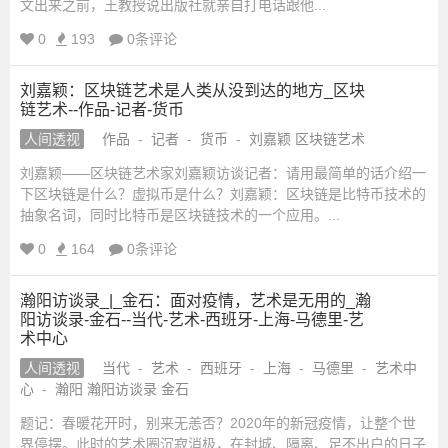
文出来之前，王教授说出版社就亲自打电话跟他...
0
193
0条评论
刘嘉颖：区块链艺术是人类从没到达的地方_区块
链艺术--作品-记者-货币
人间透视
作品
-
记者
-
货币
-
刘嘉颖 区块链艺术
刘嘉颖——区块链艺术家刘嘉颖访谈记者：请用最简单的话介绍一
下区块链是什么？虚拟币是什么？刘嘉颖：区块链是比特币技术的
抽象名词，同时比特币是区块链技术的一个应用。...
0
164
0条评论
瀚阳访谈录_|_金石​：面对疫情，艺术是无用的_瀚
阳访谈录-金石--当代-艺术-西班牙-上海-马德里-艺
术中心
人间透视
当代
-
艺术
-
西班牙
-
上海
-
马德里
-
艺术中
心
-
瀚阳 瀚阳访谈录 金石
题记：春暖花开时，别来无恙否？2020年的新冠疫情，让整个世
界停摆。此时的艺术圈沉寂消极，在封城、隔离、足不出户的日子