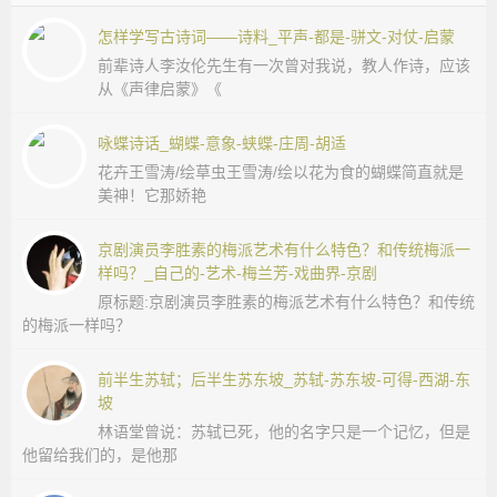
怎样学写古诗词——诗料_平声-都是-骈文-对仗-启蒙
前辈诗人李汝伦先生有一次曾对我说，教人作诗，应该
从《声律启蒙》《
咏蝶诗话_蝴蝶-意象-蛱蝶-庄周-胡适
花卉王雪涛/绘草虫王雪涛/绘以花为食的蝴蝶简直就是
美神！它那娇艳
京剧演员李胜素的梅派艺术有什么特色？和传统梅派一
样吗？_自己的-艺术-梅兰芳-戏曲界-京剧
原标题:京剧演员李胜素的梅派艺术有什么特色？和传统
的梅派一样吗？
前半生苏轼；后半生苏东坡_苏轼-苏东坡-可得-西湖-东
坡
林语堂曾说：苏轼已死，他的名字只是一个记忆，但是
他留给我们的，是他那