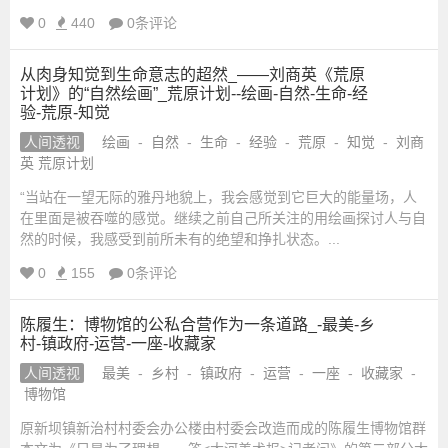
0
440
0条评论
从肉身知觉到生命意志的超然_——刘商英《荒原
计划》的“自然绘画”_荒原计划--绘画-自然-生命-经
验-荒原-知觉
人间透视
绘画
-
自然
-
生命
-
经验
-
荒原
-
知觉
-
刘商
英 荒原计划
“当站在一望无际的雅丹地貌上，我会感觉到它巨大的能量场，人
在里面是被吞噬的感觉。继续之前自己所关注的用绘画探讨人与自
然的时候，我感受到前所未有的绝望和挣扎状态。...
0
155
0条评论
陈履生：博物馆的公私合营作为一条道路_-最美-乡
村-镇政府-运营-一座-收藏家
人间透视
最美
-
乡村
-
镇政府
-
运营
-
一座
-
收藏家
-
博物馆
原新坝镇新治村村委会办公楼由村委会改造而成的陈履生博物馆群