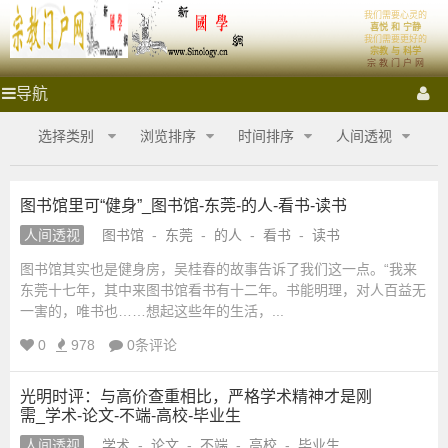
我们需要心灵的
宗
首页
体系
喜悦 和 宁静
我们需要更好的
宗教 与 科学
宗 教 门 户 网
教
祭拜圣地
宗教门户
各大宗教
宗教艺术
宗教影音
宗
导航
教
门
门
宗教商城
心灵密室
融教研究
选择类别
浏览排序
时间排序
人间透视
户
网
户
_
图书馆里可“健身”_图书馆-东莞-的人-看书-读书
宗
网
教
人间透视
图书馆
-
东莞
-
的人
-
看书
-
读书
商
城
图书馆其实也是健身房，吴桂春的故事告诉了我们这一点。“我来
_
_
东莞十七年，其中来图书馆看书有十二年。书能明理，对人百益无
宗
一害的，唯书也……想起这些年的生活，...
宗
教
0
978
0条评论
融
合
教
网-
光明时评：与高价查重相比，严格学术精神才是刚
需_学术-论文-不端-高校-毕业生
国
商
学
人间透视
学术
-
论文
-
不端
-
高校
-
毕业生