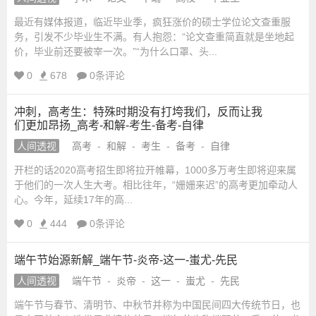
_
城
国
最近有媒体报道，临近毕业季，疯狂涨价的硕士学位论文查重服
学
务，引发不少毕业生不满。有人抱怨：“论文查重简直就是坐地起
网
价，毕业前还要被宰一次。”“为什么口罩、头...
_
_
0
678
0条评论
国
宗
学
网
冲刺，高考生：特殊时期没有打垮我们，反而让我
教
们更加昂扬_高考-和解-考生-备考-自律
站
人间透视
高考
-
和解
-
考生
-
备考
-
自律
融
开栏的话2020高考招生即将拉开帷幕，1000多万考生即将迎来属
于他们的一次人生大考。相比往年，“姗姗来迟”的高考更加牵动人
合
心。今年，延续17年的高...
0
444
0条评论
网-
端午节始源新解_端午节-炎帝-这一-蚩尤-先民
国
人间透视
端午节
-
炎帝
-
这一
-
蚩尤
-
先民
学
端午节与春节、清明节、中秋节并称为中国民间四大传统节日，也