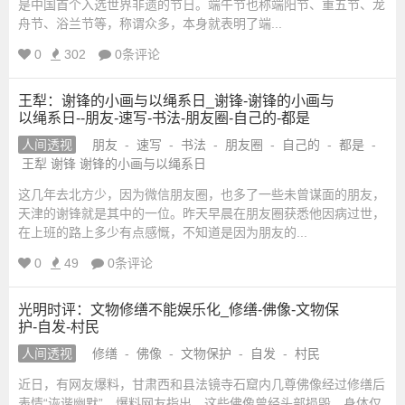
是中国首个入选世界非遗的节日。端午节也称端阳节、重五节、龙
舟节、浴兰节等，称谓众多，本身就表明了端...
_
0
302
0条评论
国
王犁：谢锋的小画与以绳系日_谢锋-谢锋的小画与
学
以绳系日--朋友-速写-书法-朋友圈-自己的-都是
人间透视
朋友
-
速写
-
书法
-
朋友圈
-
自己的
-
都是
-
网
王犁 谢锋 谢锋的小画与以绳系日
这几年去北方少，因为微信朋友圈，也多了一些未曾谋面的朋友，
_
天津的谢锋就是其中的一位。昨天早晨在朋友圈获悉他因病过世，
在上班的路上多少有点感慨，不知道是因为朋友的...
国
0
49
0条评论
学
光明时评：文物修缮不能娱乐化_修缮-佛像-文物保
护-自发-村民
网
人间透视
修缮
-
佛像
-
文物保护
-
自发
-
村民
近日，有网友爆料，甘肃西和县法镜寺石窟内几尊佛像经过修缮后
站
表情“诙谐幽默”。爆料网友指出，这些佛像曾经头部损毁，身体仅