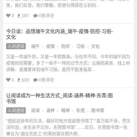
里，我们反思，我们警醒，思想与情感在尘封的...
0
187
0条评论
今日谈：品悟端午文化内涵_端午-疫情-防控-习俗-
文化
人间透视
端午
-
疫情
-
防控
-
习俗
-
文化
又是一年端午到，又是一年粽飘香。与往年不同，今年的端午因为
疫情防控需要，多了一些不一样的过节方式：云端观美景、线上听
讲解、直播里体验端午习俗。虽然不能身临其...
0
633
0条评论
让阅读成为一种生活方式_阅读-涵养-精神-东莞-图
书馆
人间透视
阅读
-
涵养
-
精神
-
东莞
-
图书馆
“想起这些年的生活，最好的地方就是图书馆了”“虽万般不舍，然生
活所迫，余生永不忘你，东莞图书馆”……近日，东莞图书馆一张
署名为“湖北农民工”的离别留言图片刷...