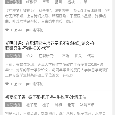
人间透视
红楼梦
-
宝玉
-
扬州
-
檀板
-
古琴
《红楼梦》被称为“百科全书”，诚非虚誉。清代点评家诸联曰：“作
者无所不知，上自诗词文赋、琴理画趣，下至医卜星相、弹棋唱
曲、叶戏陆博诸杂技，言来悉中肯棨。想八...
0
44
0条评论
光明时评：在职研究生培养要求不能降低_论文-在
职研究生-不端-把关-代写
人间透视
论文
-
在职研究生
-
不端
-
把关
-
代写
日前，有媒体发现，天津大学软件学院软件工程专业2018届硕士
毕业生刘某的硕士学位论文，与同年毕业的厦门大学信息学院软件
工程专业学生林某的硕士学位论文，在标题...
0
28
0条评论
初夏栀子香_栀子花-栀子-种植-也有-冰清玉洁
人间透视
栀子花
-
栀子
-
种植
-
也有
-
冰清玉洁
初夏六月，日斜风清，粼粼池畔，翠叶丛枝，栀子花开，水灵灵