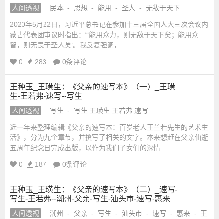
_
人间透视
民本
-
思想
-
能用
-
圣人
-
无敌于天下
城
国
2020年5月22日，习近平总书记在参加十三届全国人大三次会议内
学
蒙古代表团审议时指出：“‘能用众力，则无敌于天下矣；能用众
网
_
智，则无畏于圣人矣’。我反复强调，...
_
国
0
283
0条评论
宗
学
网
教
王种玉_王璜生：《父亲的速写本》（一）_王璜
站
生-王若弗-速写--写生
人间透视
写生
-
写生 王璜生 王若弗 速写
融
近一年来整理编辑《父亲的速写本：百岁老人王兰若先生的艺术生
合
活》，分为九个章节，并撰写了相关的文字。本来想赶在父亲仙逝
五周年纪念日完成出版，以作为我们子女们的深情...
网-
0
187
0条评论
国
王种玉_王璜生：《父亲的速写本》（二）_速写-
写生-王若弗--潮州-父亲-写生-汕头市-速写-惠来
学
人间透视
潮州
-
父亲
-
写生
-
汕头市
-
速写
-
惠来
-
王