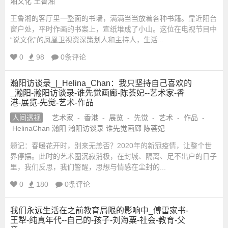
湘文化 王鲁湘
王鲁湘的客厅里一整面的书墙，满满当当放着各种书籍。靠近阳台
窗户处，平时作画的书案上，宣纸堆成了小山。这位在电视节目中
“说文化”的凤凰卫视资深策划人和主持人，生活...
0
98
0条评论
瀚阳访谈录_|_Helina_Chan：我只坚持自己喜欢的
_瀚阳-瀚阳访谈录-谁先觉画廊-陈荟妃--艺术家-香
港-展览-先觉-艺术-作品
人间透视
艺术家
-
香港
-
展览
-
先觉
-
艺术
-
作品
-
HelinaChan 瀚阳 瀚阳访谈录 谁先觉画廊 陈荟妃
题记：春暖花开时，别来无恙否？2020年的新冠疫情，让整个世
界停摆。此时的艺术圈沉寂消极，在封城、隔离、足不出户的日子
里，我们反思，我们警醒，思想与情感在尘封的...
0
180
0条评论
我们永远生活在之前教育局限的影响中_傅雷家书-
王犁-纯真年代--自己的-孩子-刘海粟-社会-教育-父