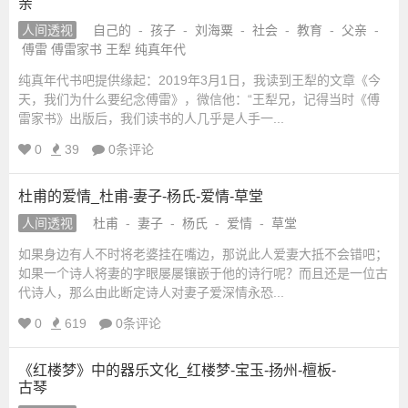
亲
人间透视
自己的
-
孩子
-
刘海粟
-
社会
-
教育
-
父亲
-
傅雷 傅雷家书 王犁 纯真年代
纯真年代书吧提供缘起：2019年3月1日，我读到王犁的文章《今
天，我们为什么要纪念傅雷》，微信他：“王犁兄，记得当时《傅
雷家书》出版后，我们读书的人几乎是人手一...
0
39
0条评论
杜甫的爱情_杜甫-妻子-杨氏-爱情-草堂
人间透视
杜甫
-
妻子
-
杨氏
-
爱情
-
草堂
如果身边有人不时将老婆挂在嘴边，那说此人爱妻大抵不会错吧；
如果一个诗人将妻的字眼屡屡镶嵌于他的诗行呢？而且还是一位古
代诗人，那么由此断定诗人对妻子爱深情永恐...
0
619
0条评论
《红楼梦》中的器乐文化_红楼梦-宝玉-扬州-檀板-
古琴