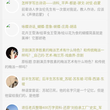
怎样学写古诗词——诗料_平声-都是-骈文-对仗-启蒙
前辈诗人李汝伦先生有一次曾对我说，教人作诗，应该
从《声律启蒙》《
咏蝶诗话_蝴蝶-意象-蛱蝶-庄周-胡适
花卉王雪涛/绘草虫王雪涛/绘以花为食的蝴蝶简直就是
美神！它那娇艳
京剧演员李胜素的梅派艺术有什么特色？和传统梅派一
样吗？_自己的-艺术-梅兰芳-戏曲界-京剧
原标题:京剧演员李胜素的梅派艺术有什么特色？和传统
的梅派一样吗？
前半生苏轼；后半生苏东坡_苏轼-苏东坡-可得-西湖-东
坡
林语堂曾说：苏轼已死，他的名字只是一个记忆，但是
他留给我们的，是他那
退伍老兵整理400万字资料-还原“刘伯承工厂”史实_军