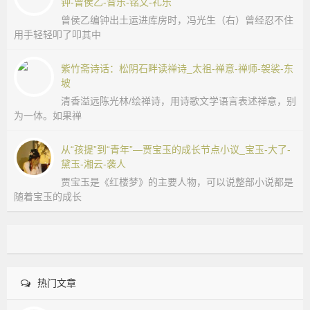
钟-曾侯乙-音乐-铭文-礼乐
曾侯乙编钟出土运进库房时，冯光生（右）曾经忍不住
用手轻轻叩了叩其中
紫竹斋诗话：松阴石畔读禅诗_太祖-禅意-禅师-袈裟-东
坡
清香溢远陈光林/绘禅诗，用诗歌文学语言表述禅意，别
为一体。如果禅
从“孩提”到“青年”—贾宝玉的成长节点小议_宝玉-大了-
黛玉-湘云-袭人
贾宝玉是《红楼梦》的主要人物，可以说整部小说都是
随着宝玉的成长
热门文章