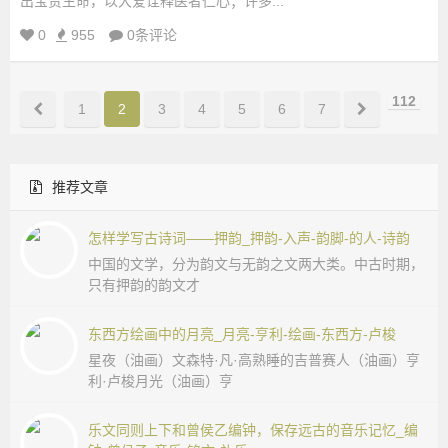
出宝贵生命，以大爱诠释医者仁心；许多...
0
955
0条评论
112
1
2
3
4
5
6
7
推荐文章
怎样学写古诗词——押韵_押韵-入声-韵脚-的人-诗韵
中国的文学，分为韵文与无韵之文两大类。中古时期，
只有押韵的韵文才
东西方绘画中的月亮_月亮-亨利-绘画-东西方-卢梭
星夜（油画）文森特·凡·高熟睡的吉普赛人（油画）亨
利·卢梭月光（油画）亨
乐文同则上下和曾侯乙编钟，保存远古的音乐记忆_编