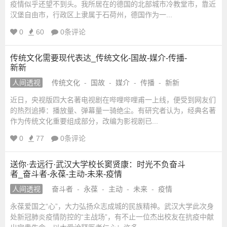
疫情似乎还望不到头。我所居在的德国的北部城市冷教堂市，靠近
汉堡自由市，行政区上隶属于石荷州，德国作为一...
0
60
0条评论
传统文化需要现代表达_传统文化-国故-媒介-传播-
新新
人间透视
传统文化
-
国故
-
媒介
-
传播
-
新新
近日，央视版四大名著电视剧在哔哩哔哩甫一上线，便受到网友们
的热烈追捧：播放量、弹幕量一骑绝尘。有研究者认为，经典名著
作为传统文化重要组成部分，改编为影视剧已...
0
77
0条评论
送你·去远行·武汉大学校长窦贤康：时光不负奋斗
者_奋斗者-永葆-主动-未来-疫情
人间透视
奋斗者
-
永葆
-
主动
-
未来
-
疫情
永葆爱国之“心”，大力弘扬众志成城的民族精神。武汉大学此次身
处新冠肺炎疫情防控的“主战场”，有不止一位杰出校友在抗疫中献