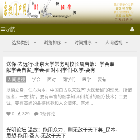
我们需要心灵的
宗
首页
体系
喜悦 和 宁静
我们需要更好的
宗教 与 科学
宗 教 门 户 网
教
祭拜圣地
宗教门户
各大宗教
宗教艺术
宗教影音
宗
导航
教
门
门
宗教商城
心灵密室
融教研究
选择类别
浏览排序
时间排序
人间透视
户
网
户
_
送你·去远行·北京大学常务副校长詹启敏：学会奉
宗
献学会自省_学会-面对-同学们-医学-要有
网
教
商
人间透视
学会
-
面对
-
同学们
-
医学
-
要有
城
_
以德立身，仁心为本。中国自古以来就有“大医精诚”的理念。所谓
_
医者，一要“精”，要有丰富的医学知识和精湛的医疗技术；二要
宗
宗
诚，要有高尚的品德修养和人文情怀。医术...
教
融
0
329
0条评论
合
教
网-
光明论坛·温故：能用众力，则无敌于天下矣_民本-
国
商
思想-能用-圣人-无敌于天下
学