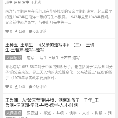
璜生 速写 写生 王若弗
_
南洋与早期速写在我们现在能够找到的父亲早期的速写，起点最早
的是1947年在南洋一带的写生本散页。1947年夏至1948年春间，
国
父亲前往南洋游学，与关山月先生等一...
0
158
0条评论
学
王种玉_王璜生：《父亲的速写本》（三）_王璜
网
生-王若弗-速写--速写
人间透视
速写
-
写生 王璜生 王若弗 速写
_
粤北速写1957-58年对于中国的知识分子，也包括属于“高级知识分
子”的父亲来说，是上天入地的灾难性变化，父亲被戴上“右派”的帽
国
子（1979年落实政策要摘帽时，...
学
0
140
0条评论
网
王鲁湘：从“破天荒”到井喷，湖南准备了一千年_王
鲁湘--洞庭湖-学派-井喷-儒学-人才-时期
站
人间透视
洞庭湖
-
学派
-
井喷
-
儒学
-
人才
-
时期
-
湖