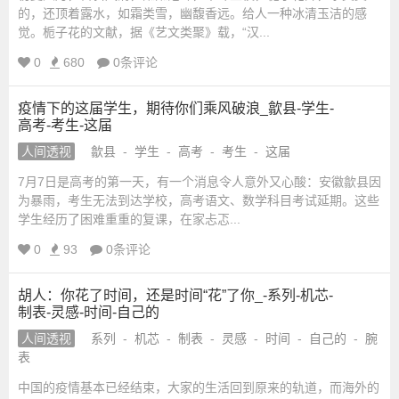
的，还顶着露水，如霜类雪，幽馥香远。给人一种冰清玉洁的感
觉。栀子花的文献，据《艺文类聚》载，“汉...
0
680
0条评论
疫情下的这届学生，期待你们乘风破浪_歙县-学生-
高考-考生-这届
人间透视
歙县
-
学生
-
高考
-
考生
-
这届
7月7日是高考的第一天，有一个消息令人意外又心酸：安徽歙县因
为暴雨，考生无法到达学校，高考语文、数学科目考试延期。这些
学生经历了困难重重的复课，在家忐忑...
0
93
0条评论
胡人：你花了时间，还是时间“花”了你_-系列-机芯-
制表-灵感-时间-自己的
人间透视
系列
-
机芯
-
制表
-
灵感
-
时间
-
自己的
-
腕
表
中国的疫情基本已经结束，大家的生活回到原来的轨道，而海外的