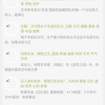
景-拼贴-创作
_
艺术家韦佳文/韦佳“感谢否画廊团队的每一个付出努力
的人，能够让
国
沈巍：汉代奇女子辛追的生活_汉朝-汉代-酒器-薰香-铜
学
镜-辛追-陪葬
两千年前的汉代，生产能力和科技水平远远不及现代社
网
会，如果没有马王
_
刘唱访谈：微物之光_版画-致谢-画廊-时间-艺术-节气-
河流
采访人：何雨艺术家：刘唱Q：在《自然之流》中，你
国
根据中国农历中表示季
学
后人类的未来，离我们还远吗？_乌托邦-像素-记忆-虚
拟-世界-认知-影像
网
影像作品《记忆宫》截图纬度：41°N经度：2°E年代：
2091描述：未知重设：
站