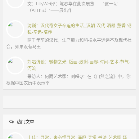
_
文：LillyWei译：陈春华在此次展览——“这一切
城
国
（AllThis）”——展出作
学
网
_
沈巍：汉代奇女子辛追的生活_汉朝-汉代-酒器-薰香-铜
_
镜-辛追-陪葬
国
宗
两千年前的汉代，生产能力和科技水平远远不及现代社
学
会，如果没有马王
网
教
站
刘唱访谈：微物之光_版画-致谢-画廊-时间-艺术-节气-
河流
融
采访人：何雨艺术家：刘唱Q：在《自然之流》中，你
根据中国农历中表示季
合
网-
国
热门文章
学
韦佳：寻常，未必懂寻常_画廊-寻常-书法-艺术家-场