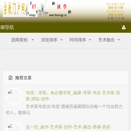
我们需要心灵的
宗
首页
体系
喜悦 和 宁静
我们需要更好的
宗教 与 科学
宗 教 门 户 网
教
祭拜圣地
宗教门户
各大宗教
宗教艺术
宗教影音
宗
导航
教
门
门
宗教商城
心灵密室
融教研究
选择类别
浏览排序
时间排序
艺术融合
户
网
户
_
宗
网
教
商
推荐文章
城
_
_
宗
韦佳：寻常，未必懂寻常_画廊-寻常-书法-艺术家-场
宗
教
景-拼贴-创作
融
艺术家韦佳文/韦佳“感谢否画廊团队的每一个付出努力
合
教
的人，能够让
网-
国
商
这一切_画作-艺术家-创作-艺术-展出-参展-色彩
学