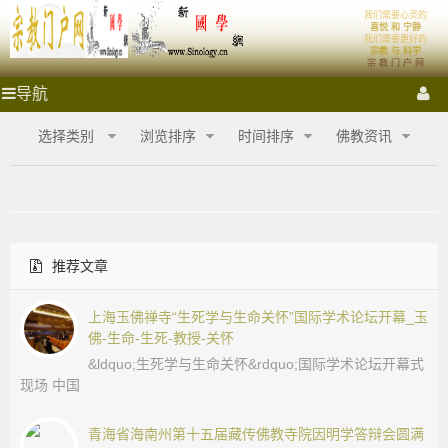
我们需要心灵的
宗
首页
体系
喜悦 和 宁静
我们需要更好的
宗教 与 科学
宗 教 门 户 网
教
祭拜圣地
宗教门户
各大宗教
宗教艺术
宗教影音
宗
导航
教
门
门
宗教商城
心灵密室
融教研究
选择类别
浏览排序
时间排序
佛教资讯
户
网
户
_
宗
网
教
商
推荐文章
城
_
_
宗
上海玉佛禅寺“生死学与生命关怀”国际学术论坛开幕_玉
宗
教
佛-生命-生死-教授-关怀
融
&ldquo;生死学与生命关怀&rdquo;国际学术论坛开幕式
合
教
现场 中国
网-
国
商
青海省海南州第十五届藏传佛教寺院因明学答辩会圆满
学