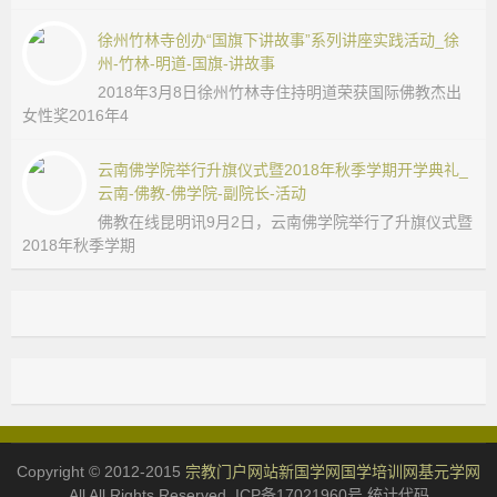
徐州竹林寺创办“国旗下讲故事”系列讲座实践活动_徐
州-竹林-明道-国旗-讲故事
2018年3月8日徐州竹林寺住持明道荣获国际佛教杰出
女性奖2016年4
云南佛学院举行升旗仪式暨2018年秋季学期开学典礼_
云南-佛教-佛学院-副院长-活动
佛教在线昆明讯9月2日，云南佛学院举行了升旗仪式暨
2018年秋季学期
Copyright © 2012-2015
宗教门户网站
新国学网
国学培训网
基元学网
All All Rights Reserved. ICP备17021960号 统计代码