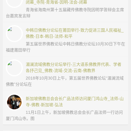
闭幕_寺院-青海省-因明-法会-闭幕
_
城
国
青海省海南州第十五届藏传佛教寺院因明学答辩会主席
学
台嘉宾发言辩
网
_
_
中韩日佛教分论坛在莆田举行-致力促进三国人民福祉_
国
佛教-日本-韩日-法师-和平
宗
学
第五届世界佛教论坛中韩日佛教分论坛10月30日下午在
网
福建莆田举行
教
站
湄澜流域佛教分论坛举行-三大语系佛教界代表、学者
融
各抒己见_佛教-流域-交流-云南-佛教界
2018年10月30日上午，第五届世界佛教论坛“湄澜流域
合
佛教”分论坛在
网-
新加坡佛教总会会长广品法师访问厦门鸿山寺_法师-山
寺-佛教-新加坡-弘法
国
11月1日上午，新加坡佛教总会会长广品法师一行访问
厦门鸿山寺。图
学