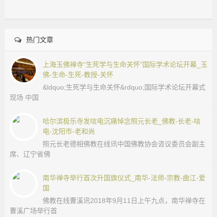
_
国
热门文章
学
上海玉佛禅寺“生死学与生命关怀”国际学术论坛开幕_玉
佛-生命-生死-教授-关怀
网
&ldquo;生死学与生命关怀&rdquo;国际学术论坛开幕式
现场 中国
_
哈尔滨极乐寺发唁电沉痛悼念照元长老_佛教-长老-唁
电-沈阳市-老和尚
国
照元长老德相佛教在线讯中国佛教协会咨议委员会副主
席、辽宁省佛
学
南华禅寺举行首次升国旗仪式_南华-法师-宗教-曲江-爱
网
国
佛教在线曹溪讯2018年9月11日上午九点，南华禅寺在
站
曹溪广场举行首