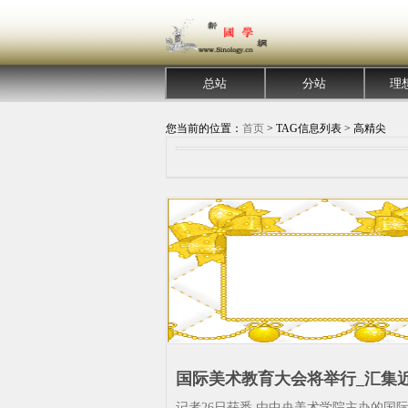
总站
分站
理
您当前的位置：
首页
> TAG信息列表 > 高精尖
国际美术教育大会将举行_汇集近
专家学者_央美-会议--论坛-美术
记者26日获悉,由中央美术学院主办的国