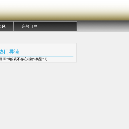
西风
宗教门户
热门导读
目ID=
0
的表不存在(操作类型=1)