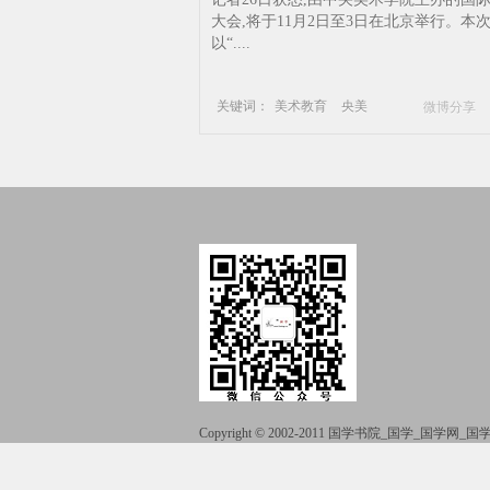
尖
大会,将于11月2日至3日在北京举行。本
以“....
关键词：
美术教育
央美
微博分享
会议
论坛
美术馆
高精尖
Copyright © 2002-2011 国学书院_国学_国学网
51La