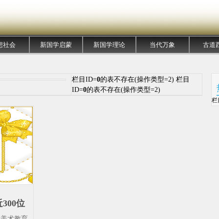
想社会
新国学启蒙
新国学理论
当代万象
古道
栏目ID=
0
的表不存在(操作类型=2) 栏目
ID=
0
的表不存在(操作类型=2)
栏
300位
馆-高精
际美术教育