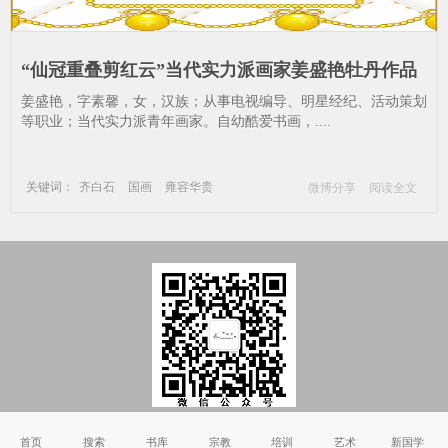
“仙冠重叠剪红云”当代实力派画家姜盛艳牡丹作品
赏析_齐白石-国画-雍容华贵
姜盛艳，字素馨，女，汉族；从事电视编导、明星经纪、活动策划
等职业；当代实力派青年画家。自幼酷爱书画，....
关键词：
齐白石
国画
雍容华贵
微博分享
阅读全文
Copyright © 2002-2011 国学书院_国学_国学网_国学网站 版权所有
首页
搜索
书库
宗教
培训
艺术
新国学