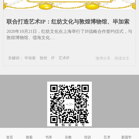
联合打造艺术IP：红纺文化与敦煌博物馆、毕加索
集团等签约_敦煌-IP-艺术IP-红纺文化--合作-中国-
2020年10月21日，红纺文化在上海举行了IP战略合作签约仪式，与
艺术家
敦煌博物馆、儒海文化....
关键词：
毕加索
敦煌
IP
艺术IP
微博分享
阅读全文
红纺文化
合作
中国
艺术家
Copyright © 2002-2011 国学书院_国学_国学网_国学网站 版权所有
首页
搜索
书库
宗教
培训
艺术
新国学