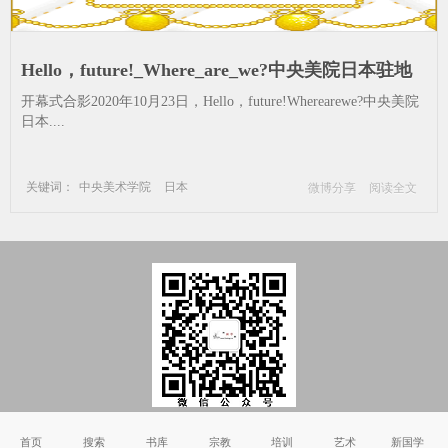
Hello，future!_Where_are_we?中央美院日本驻地
实_日本-田地艺术中心-青年艺术家-驻地艺术-花炮-
开幕式合影2020年10月23日，Hello，future!Wherearewe?中央美院
浏阳-疫情-创作
日本....
关键词：
中央美术学院
日本
微博分享
阅读全文
田地艺术中心
青年艺术家
驻地艺术
花炮
浏阳
疫情
创作
Copyright © 2002-2011 国学书院_国学_国学网_国学网站 版权所有
首页
搜索
书库
宗教
培训
艺术
新国学