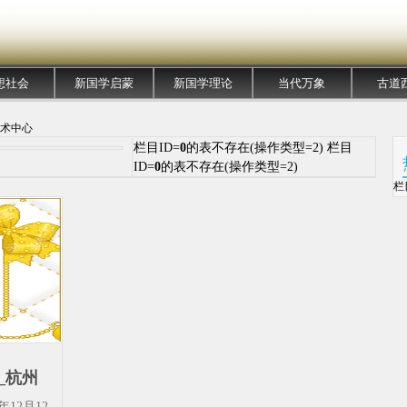
想社会
新国学启蒙
新国学理论
当代万象
古道
艺术中心
栏目ID=
0
的表不存在(操作类型=2) 栏目
ID=
0
的表不存在(操作类型=2)
栏
_杭州
心-艺
12月12