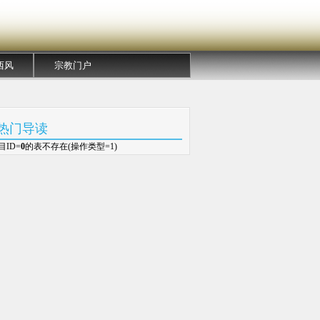
西风
宗教门户
热门导读
目ID=
0
的表不存在(操作类型=1)