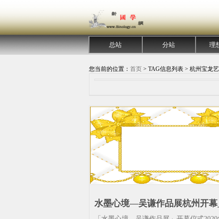
总站
分站
理
您当前的位置：
首页
> TAG信息列表 > 杭州宝龙
水墨心境—吴谦作品展杭州开幕
宝龙艺术中心-吴谦-水墨-艺术中
「水墨心境—吴谦作品展」开幕仪式2020年