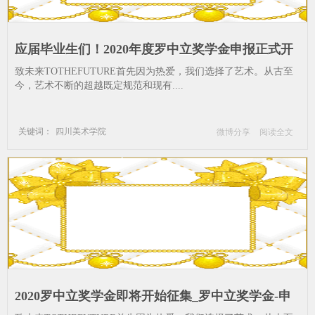
应届毕业生们！2020年度罗中立奖学金申报正式开
启！_罗中立奖学金-青年艺术奖项--申报-上传-填写
致未来TOTHEFUTURE首先因为热爱，我们选择了艺术。从古至
今，艺术不断的超越既定规范和现有....
关键词：
四川美术学院
微博分享
阅读全文
罗中立奖学金
青年艺术奖项
申报
上传
填写
2020罗中立奖学金即将开始征集_罗中立奖学金-申