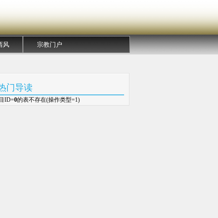
西风
宗教门户
热门导读
目ID=
0
的表不存在(操作类型=1)