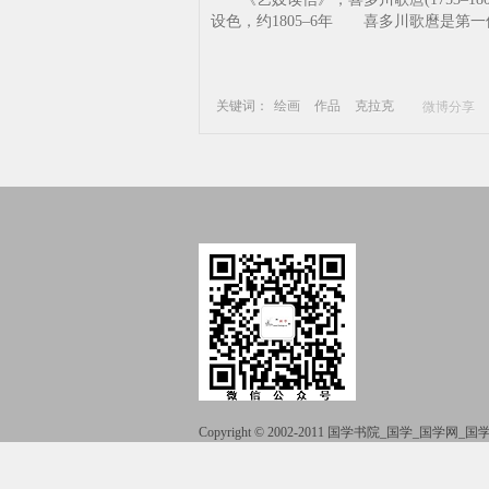
浮世绘-绘画-作品-克拉克
设色，约1805‒6年 喜多川歌麿是第一位.
关键词：
绘画
作品
克拉克
微博分享
喜多川歌麿
日本木版画
浮世绘
Copyright © 2002-2011 国学书院_国学_国学网
51La