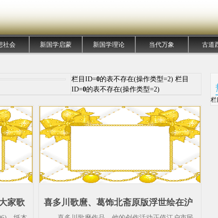
想社会
新国学启蒙
新国学理论
当代万象
古道
栏目ID=
0
的表不存在(操作类型=2) 栏目
ID=
0
的表不存在(操作类型=2)
栏
大家歌
喜多川歌麿、葛饰北斋原版浮世绘在沪
版画-
亮相，被誉为江户时代“百科全书”_浮
6)，纸本
喜多川歌麿作品，他的创作活动正值江户市民