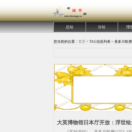
总站
分站
理
您当前的位置：
首页
> TAG信息列表 > 喜多川歌麿
大英博物馆日本厅开放：浮世绘
麿《艺妓读信》首次亮相_日本木
《艺妓读信》，喜多川歌麿(1753‒180