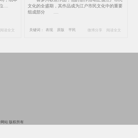
...
世绘-版画-表现-原版-平民
文化的全盛期，其作品成为江户市民文化中的重要
组成部分 ....
关键词：
表现
原版
平民
阅读全文
微博分享
阅读全文
喜多川歌麿
浮世绘
版画
_国学网站 版权所有