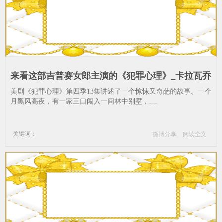
来看这部吉普赛女郎主演的《犯罪心理》_卡拉瓦乔
《女占卜师》-吉普赛人-拉·图尔的《玩骰子的人》-
美剧《犯罪心理》第四季13集讲述了一个惊悚又奇葩的故事。一个
卢梭-卢浮宫-欧洲
月黑风高夜，有一家三口闯入一间林中别墅，....
关键词：
微博分享
阅读全文
亨利·卢梭的《沉睡的吉普赛人》
卡拉瓦乔《女占卜师》
吉普赛人
拉·图尔的《玩骰子的人》
文森特·梵高《吉普赛人大篷车露营》
卢梭
卢浮宫
欧洲