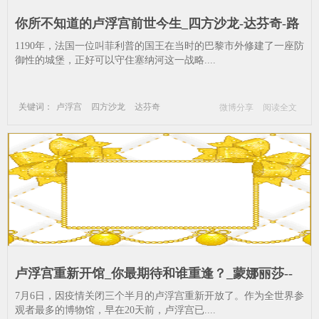
你所不知道的卢浮宫前世今生_四方沙龙-达芬奇-路
易-蒙娜丽莎-玛丽-卡拉
1190年，法国一位叫菲利普的国王在当时的巴黎市外修建了一座防
御性的城堡，正好可以守住塞纳河这一战略....
关键词：
卢浮宫
四方沙龙
达芬奇
微博分享
阅读全文
路易
蒙娜丽莎
玛丽
卡拉
卢浮宫重新开馆_你最期待和谁重逢？_蒙娜丽莎--
弗朗-国王-维纳斯
7月6日，因疫情关闭三个半月的卢浮宫重新开放了。作为全世界参
观者最多的博物馆，早在20天前，卢浮宫已....