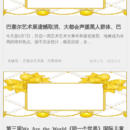
巴塞尔艺术展遗憾取消、大都会声援黑人群体、巴
斯奎特作品超1亿美元私洽、周_巴斯奎特-艺术播
今天是6月7日，开启一周艺术艺术大事件和展览推荐。地摊成为本
报-陈丹青--卢浮宫-阿布扎比-地摊
周的绝对热点。据不完全统计，截至目前，全....
关键词：
巴塞尔艺术展
巴斯奎特
微博分享
阅读全文
艺术播报
陈丹青
卢浮宫
阿布扎比
地摊
第三届We_Are_the_World《同一个世界》国际儿童