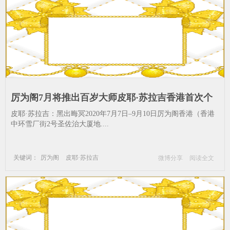
厉为阁7月将推出百岁大师皮耶·苏拉吉香港首次个
展_皮耶·苏拉吉-黑出晦冥--绘画-卢浮宫-作品
皮耶·苏拉吉：黑出晦冥2020年7月7日–9月10日厉为阁香港（香港
中环雪厂街2号圣佐治大厦地....
关键词：
厉为阁
皮耶·苏拉吉
微博分享
阅读全文
黑出晦冥
绘画
卢浮宫
作品