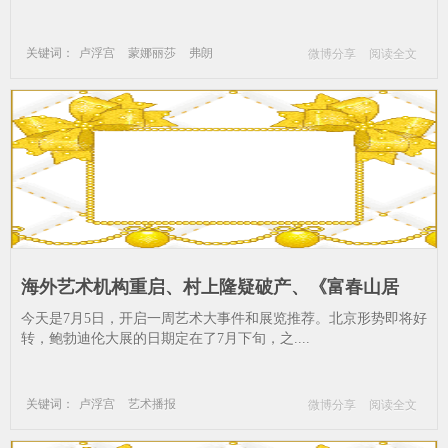
关键词：
卢浮宫
蒙娜丽莎
弗朗
微博分享
阅读全文
国王
维纳斯
海外艺术机构重启、村上隆疑破产、《富春山居
图》画印终聚、三影堂摄影奖大奖_艺术播报-英国
今天是7月5日，开启一周艺术大事件和展览推荐。北京形势即将好
国家美术馆-毕业季-香港拍卖--毕业-艺术-遗址
转，鲍勃迪伦大展的日期定在了7月下旬，之....
关键词：
卢浮宫
艺术播报
微博分享
阅读全文
英国国家美术馆
毕业季
香港拍卖
毕业
艺术
遗址