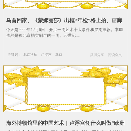
马首回家、《蒙娜丽莎》出框“年检”将上拍、画廊
周北京定档3月、弗里兹将进_卢浮宫-马首--艺术-圆
今天是2020年12月6日，开启一周艺术十大事件和展览推荐。本周
明园-卢浮宫
依然是被北京拍卖刷屏的一周。20世纪....
关键词：
北京秋拍
卢浮宫
马首
微博分享
阅读全文
艺术
圆明园
卢浮宫
海外博物馆里的中国艺术｜卢浮宫凭什么叫做“欧洲