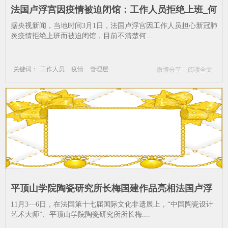
法国卢浮宫因疫情被迫闭馆：工作人员拒绝上班_何
时开放不定_新冠肺炎疫情-工作人员-疫情-管理层
​据央视新闻，当地时间3月1日，法国卢浮宫因工作人员担心新冠肺
炎疫情拒绝上班而被迫闭馆，目前不清楚何....
关键词：
工作人员
疫情
管理层
微博分享
阅读全文
卢浮宫
新冠肺炎疫情
平顶山学院陶瓷研究所长梅国建作品亮相法国卢浮
宫_艺术大师-卢浮宫-平顶山
11月3—6日，在法国第十七届国际文化非遗展上，“中国陶瓷设计
艺术大师”、平顶山学院陶瓷研究所所长梅....