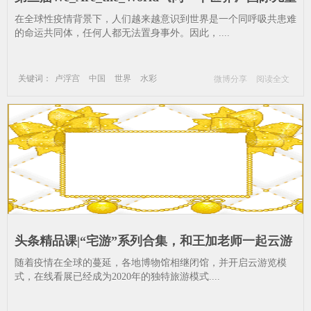
艺术展即将开_卢浮宫-中国-世界-水彩
在全球性疫情背景下，人们越来越意识到世界是一个同呼吸共患难
的命运共同体，任何人都无法置身事外。因此，....
关键词：
卢浮宫
中国
世界
水彩
微博分享
阅读全文
头条精品课|“宅游”系列合集，和王加老师一起云游
世界博物馆_博物馆-卢浮宫-大卫-王加-艺术-蒙娜丽
随着疫情在全球的蔓延，各地博物馆相继闭馆，并开启云游览模
莎--艺术-绘画-卢浮宫
式，在线看展已经成为2020年的独特旅游模式....