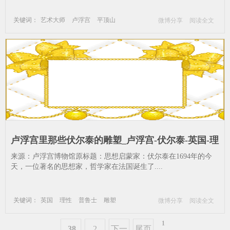
关键词：
艺术大师
卢浮宫
平顶山
微博分享
阅读全文
卢浮宫里那些伏尔泰的雕塑_卢浮宫-伏尔泰-英国-理
性-普鲁士
来源：卢浮宫博物馆原标题：思想启蒙家：伏尔泰在1694年的今
天，一位著名的思想家，哲学家在法国诞生了....
关键词：
英国
理性
普鲁士
雕塑
微博分享
阅读全文
卢浮宫
伏尔泰
1
38
2
下一
尾页