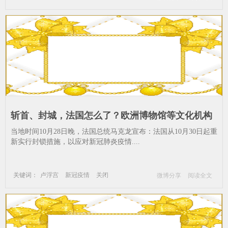
新冠疫情
慕尼黑
包括
伦敦
斩首、封城，法国怎么了？欧洲博物馆等文化机构
将受重创_新冠疫情--关闭-封锁-卢浮宫
当地时间10月28日晚，法国总统马克龙宣布：法国从10月30日起重
新实行封锁措施，以应对新冠肺炎疫情....
关键词：
卢浮宫
新冠疫情
关闭
微博分享
阅读全文
封锁
卢浮宫