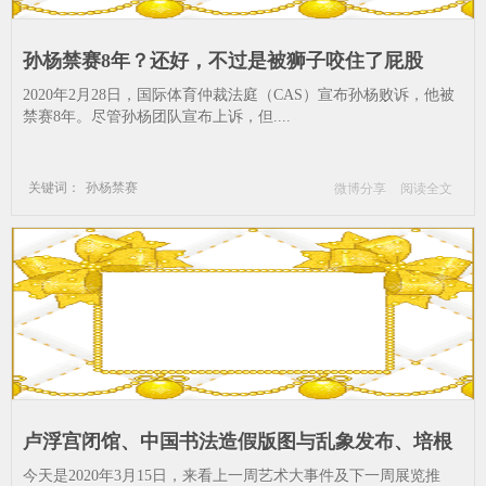
孙杨禁赛8年？还好，不过是被狮子咬住了屁股
_《克罗托那的米罗》-皮埃尔.皮热-卢浮宫雕像-皮
2020年2月28日，国际体育仲裁法庭（CAS）宣布孙杨败诉，他被
热中庭--放在-卢浮宫-冠军
禁赛8年。尽管孙杨团队宣布上诉，但....
关键词：
孙杨禁赛
微博分享
阅读全文
《克罗托那的米罗》
皮埃尔.皮热
卢浮宫雕像
皮热中庭
放在
卢浮宫
冠军
卢浮宫闭馆、中国书法造假版图与乱象发布、培根
三联巨作估价超4亿、2020_画廊周北京-艺术播报-
今天是2020年3月15日，来看上一周艺术大事件及下一周展览推