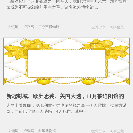
小故宫”？_卢浮宫博物馆-海外博物馆里的中国艺
【编者按】全球化视野之下的今天，我们关注中国艺术，海外博物
术--博物馆-文物-圆明园
馆成为不可被忽略的重中之重。诸多海外博物馆....
关键词：
卢浮宫
卢浮宫博物馆
微博分享
阅读全文
海外博物馆里的中国艺术
博物馆
文物
圆明园
新冠封城、欧洲恐袭、美国大选，11月被迫闭馆的
博物馆有哪些？_大英博物馆-新冠疫情--慕尼黑-包
大早上看新闻，奥地利首都维也纳的枪击事件令人震惊。据警方消
括-伦敦
息，目前已导致22人受伤，4人死亡。其中一....
关键词：
卢浮宫
大英博物馆
微博分享
阅读全文