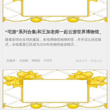
“宅游”系列合集|和王加老师一起云游世界博物馆_
博物馆-卢浮宫-大卫-王加-艺术-蒙娜丽莎--布达佩
随着疫情在全球的蔓延，各地博物馆相继闭馆，并开启云游览模
斯-馆员-绘画
式，在线看展已经成为2020年的独特旅游模式....
关键词：
伦勃朗
博物馆
卢浮宫
微博分享
阅读全文
大卫
王加
艺术
蒙娜丽莎
布达佩斯
馆员
绘画