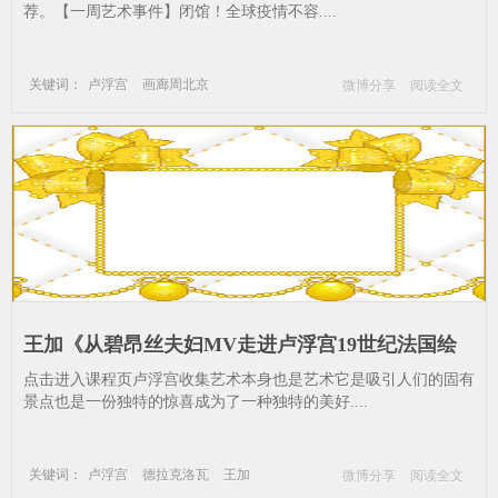
艺考--北京-上海-博物馆
荐。【一周艺术事件】闭馆！全球疫情不容....
关键词：
卢浮宫
画廊周北京
微博分享
阅读全文
艺术播报
艺考
北京
上海
博物馆
王加《从碧昂丝夫妇MV走进卢浮宫19世纪法国绘
画》_德拉克洛瓦-王加-碧昂斯-籍里柯--列支敦士登-
点击进入课程页卢浮宫收集艺术本身也是艺术它是吸引人们的固有
博物馆-画院
景点也是一份独特的惊喜成为了一种独特的美好....
关键词：
卢浮宫
德拉克洛瓦
王加
微博分享
阅读全文
碧昂斯
籍里柯
列支敦士登