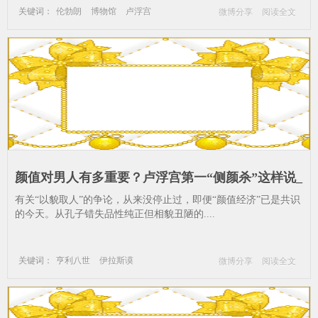
关键词：
伦勃朗
博物馆
卢浮宫
微博分享
阅读全文
大卫
王加
艺术
蒙娜丽莎
艺术
绘画
卢浮宫
颜值对男人有多重要？卢浮宫第一“侧颜杀”这样说_
伊拉斯谟-卢浮宫-小荷尔拜因-欧洲文艺复兴-肖像
有关“以貌取人”的争论，从来没停止过，即便“颜值经济”已是共识
画--托马斯-鹿特丹-伦敦
的今天。从孔子错失品性纯正但相貌丑陋的....
关键词：
亨利八世
伊拉斯谟
微博分享
阅读全文
卢浮宫
小荷尔拜因
欧洲文艺复兴
肖像画
托马斯
鹿特丹
伦敦