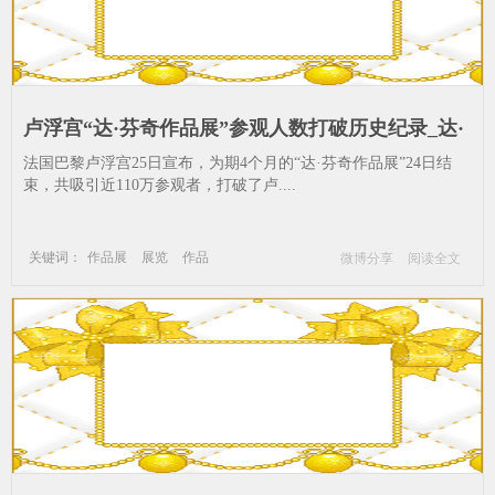
卢浮宫“达·芬奇作品展”参观人数打破历史纪录_达·
芬奇-作品展-展览-作品
法国巴黎卢浮宫25日宣布，为期4个月的“达·芬奇作品展”24日结
束，共吸引近110万参观者，打破了卢....
关键词：
作品展
展览
作品
微博分享
阅读全文
卢浮宫
达·芬奇