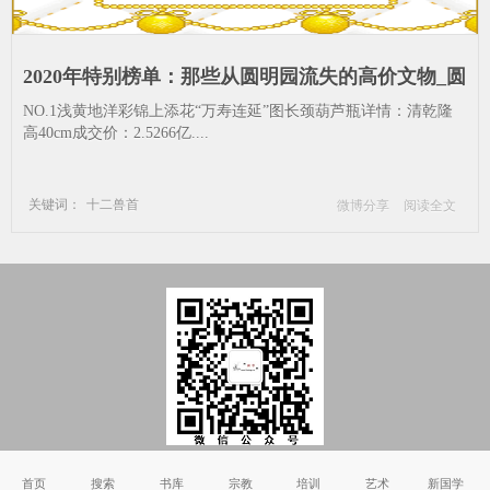
2020年特别榜单：那些从圆明园流失的高价文物_圆
圆明罹难160周年-放山居--时间-备注-详情
NO.1浅黄地洋彩锦上添花“万寿连延”图长颈葫芦瓶详情：清乾隆
高40cm成交价：2.5266亿....
关键词：
十二兽首
微博分享
阅读全文
圆圆明罹难160周年
放山居
时间
备注
详情
Copyright © 2002-2011 国学书院_国学_国学网_国学网站 版权所有
首页
搜索
书库
宗教
培训
艺术
新国学