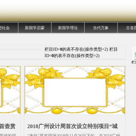
想社会
新国学启蒙
新国学理论
当代万象
古道
栏目ID=
0
的表不存在(操作类型=2) 栏目
ID=
0
的表不存在(操作类型=2)
栏
首壶赏
2018广州设计周首次设立特别项目“城
腹部-西
市艺向”：打破边界_为广州发声_当代
西域的胡
​“来处”展览现场2018年11月26日下午，在2018广州