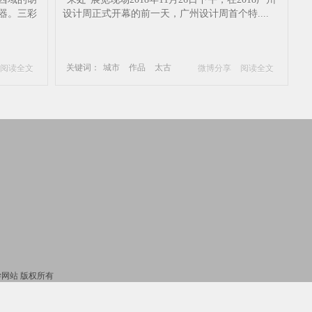
器。三彩
设计-广州设计周-城市-作品-太古
设计周正式开幕的前一天，广州设计周首个特....
关键词：
城市
作品
太古
阅读全文
微博分享
阅读全文
艺术家
当代设计
广州设计周
_国学网站 版权所有