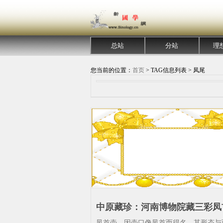
总站
分站
理
您当前的位置：
首页
> TAG信息列表 > 凤尾
中原藏珍：河南博物院藏三彩凤
析_河南博物院-唐三彩-壶-凤尾-
凤首壶，因壶口像凤首而得名，其形态与