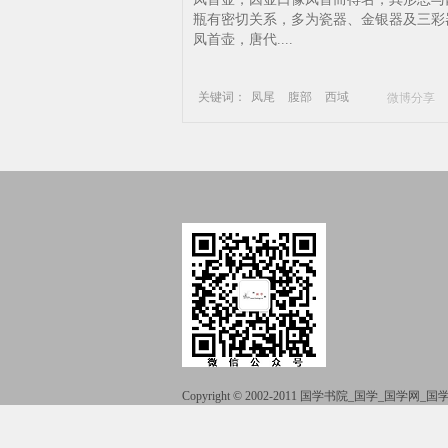
域
瓶有密切关系，多为瓷器、金银器及三彩
凤首壶，唐代....
关键词：
凤尾
腹部
西域
微博分享
唐代
河南博物院
唐三彩
壶
Copyright © 2002-2011 国学书院_国学_国学网
51La