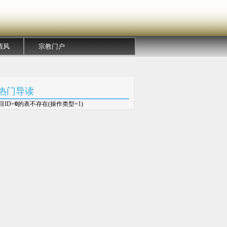
西风
宗教门户
热门导读
目ID=
0
的表不存在(操作类型=1)