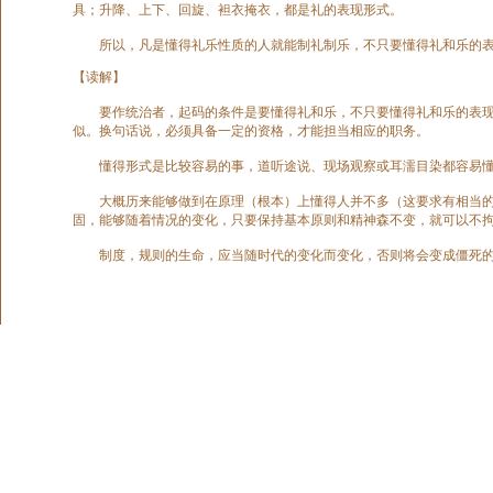
具；升降、上下、回旋、袒衣掩衣，都是礼的表现形式。
所以，凡是懂得礼乐性质的人就能制礼制乐，不只要懂得礼和乐的表现形
【读解】
要作统治者，起码的条件是要懂得礼和乐，不只要懂得礼和乐的表现形
似。换句话说，必须具备一定的资格，才能担当相应的职务。
懂得形式是比较容易的事，道听途说、现场观察或耳濡目染都容易懂得
大概历来能够做到在原理（根本）上懂得人并不多（这要求有相当的修
固，能够随着情况的变化，只要保持基本原则和精神森不变，就可以不
制度，规则的生命，应当随时代的变化而变化，否则将会变成僵死的桎