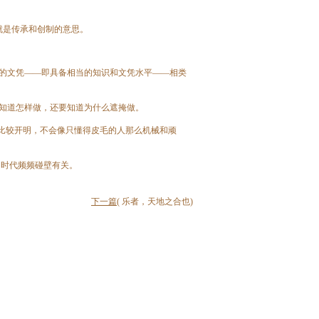
就是传承和创制的意思。
的文凭——即具备相当的知识和文凭水平——相类
知道怎样做，还要知道为什么遮掩做。
比较开明，不会像只懂得皮毛的人那么机械和顽
的时代频频碰壁有关。
下一篇
( 乐者，天地之合也)