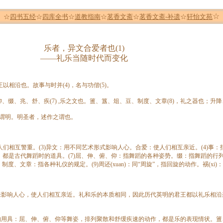
☆
☆
四书五经
☆
四库全书
☆
道教指南
☆
茗香文斋
☆
茗香文斋-补遗
☆
轩怡文苑
乐者，异文合爱者也(1)
——礼乐当随时代而变化
相沿也。故事与时并(4)，名与功偕(5)。
、兆、舒、疾(7) ,乐之文也。簠、簋、俎、豆、制度、文章(8)，礼之器也；升降
谓明。明圣者，述作之谓也。
人们相互警重。(3)异文：用不同艺术形式影响人心。合爱：使人们相互亲近。(4)事：
、戚：都是古代舞蹈时的道具。(7)屈、伸、俯、仰：指舞蹈的各种姿势。缀：指舞蹈的
、文章：指各种礼仪的规定。(9)周还(xuan)：同“周旋”，指回旋的动作。裼(xi)
响人心，使人们相互亲近。礼和乐的本质相同，因此历代英明的君王都以礼乐相沿
具：屈、伸、俯、仰等舞姿，排列聚散和舒缓疾速的动作，都是乐的表现情状。簠