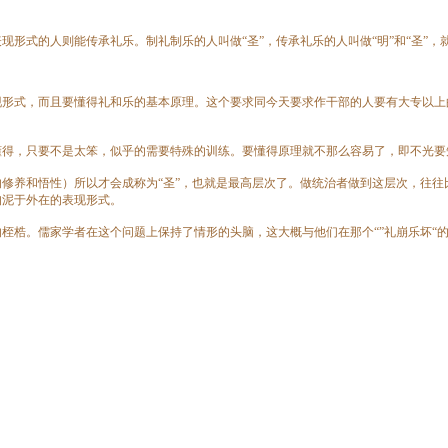
式的人则能传承礼乐。制礼制乐的人叫做“圣”，传承礼乐的人叫做“明”和“圣”，
式，而且要懂得礼和乐的基本原理。这个要求同今天要求作干部的人要有大专以上
，只要不是太笨，似乎的需要特殊的训练。要懂得原理就不那么容易了，即不光要
养和悟性）所以才会成称为“圣”，也就是最高层次了。做统治者做到这层次，往往
拘泥于外在的表现形式。
梏。儒家学者在这个问题上保持了情形的头脑，这大概与他们在那个“”礼崩乐坏“