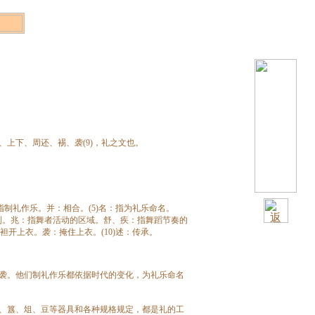
、上下、周还、裼、袭(9)，礼之文也。
指制礼作乐。并：相合。(5)名：指为礼乐命名。
行列。兆：指舞者活动的区域。舒、疾：指舞蹈节奏的
：袒开上衣。袭：掩住上衣。(10)述：传承。
袭。他们制礼作乐都依据时代的变化，为礼乐命名
、簋、俎、豆等器具和各种规格规定，都是礼的工