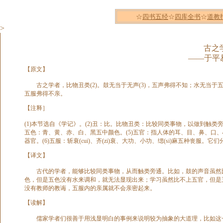
☆
四书五经
☆
四库全书
☆
道教
>
古之学
——于平
【原文】
古之学者，比物丑类(2)。鼓无当于无声(3)，五声弗得不知；水无当于五色(
五服弗得不亲。
【注释］
(1)本节选自《学记》。(2)丑：比。比物丑类：比较同类事物，以做到触类
五色：青、黄、赤、白、黑五中颜色。(5)五官：指人体的耳、目、鼻、口
器官。(6)五服：斩衰(cui)、齐(zi)衰、大功、小功、缌(si)麻五种丧服
【译文】
古代的学者，能够比较同类事物，从而触类旁通。比如，鼓的声音虽然比
色，但是五色没有水来调和，就无法显现出来；学习虽然比不上五官，但是
没有教师的教诲，五服内的亲属就不会亲密起来。
【读解】
儒家学者们很善于用浅显明白的事例来说明较为抽象的大道理，比如这一