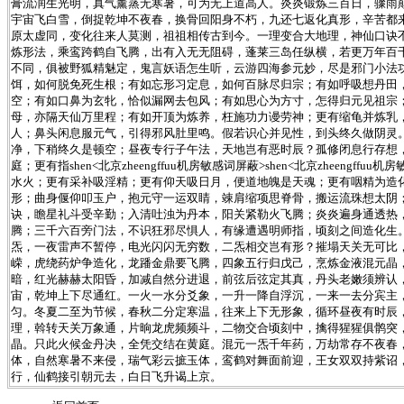
膏流润生光明，真气薰蒸无寒暑，可为无上道高人。炎炎锻炼三百日，骤雨
宇宙飞白雪，倒捉乾坤不夜春，换骨回阳身不朽，九还七返化真形，辛苦都
原太虚同，变化往来人莫测，祖祖相传古到今。一理变合大地理，神仙口诀
炼形法，乘鸾跨鹤自飞腾，出有入无无阻碍，蓬莱三岛任纵横，若更万年百
不同，俱被野狐精魅定，鬼言妖语怎生听，云游四海参元妙，尽是邪门小法
饵，如何脱免死生根；有如忘形习定息，如何百脉尽归宗；有如呼吸想丹田
空；有如口鼻为玄牝，恰似漏网去包风；有如思心为方寸，怎得归元见祖宗
母，亦隔天仙万里程；有如开顶为炼养，枉施功力谩劳神；更有缩龟并炼乳
人；鼻头闲息服元气，引得邪风肚里鸣。假若识心并见性，到头终久做阴灵
净，下稍终久是顿空；昼夜专行子午法，天地岂有恶时辰？孤修闭息行存想
庭；更有指shen<北京zheengffuu机房敏感词屏蔽>shen<北京zheengf
水火；更有采补吸淫精；更有仰天吸日月，便道地魄是天魂；更有咽精为造
形；曲身偃仰叩玉户，抱元守一运双睛，竦肩缩项思脊骨，搬运流珠想太阴
诀，瞻星礼斗受辛勤；入清吐浊为丹本，阳关紧勒火飞腾；炎炎遍身通透热
腾；三千六百旁门法，不识狂邪尽惧人，有缘遭遇明师指，顷刻之间造化生
炁，一夜雷声不暂停，电光闪闪无穷数，二炁相交岂有形？摧塌天关无可比
嵘，虎绕药炉争造化，龙蹯金鼎要飞腾，四象五行归戊己，烹炼金液混元晶
暗，红光赫赫太阳昏，加减自然分进退，前弦后弦定其真，丹头老嫩须辨认
宙，乾坤上下尽通红。一火一水分爻象，一升一降自浮沉，一来一去分宾主
匀。冬夏二至为节候，春秋二分定寒温，往来上下无形象，循环昼夜有时辰
理，斡转天关万象通，片晌龙虎频频斗，二物交合顷刻中，擒得猩猩俱鹘突
晶。只此火候金丹决，全凭交结在黄庭。混元一炁千年药，万劫常存不夜春
体，自然寒暑不来侵，瑞气彩云摭玉体，鸾鹤对舞面前迎，王女双双持紫诏
行，仙鹤接引朝元去，白日飞升谒上京。