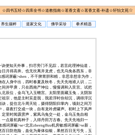
☆
☆
四书五经
☆
四库全书
☆
道教指南
☆
茗香文斋
☆
茗香文斋-补遗
☆
轩怡文苑
养生撷粹
道家文化
佛学采珍
拳术精选
一诀便知天外事，扫尽旁门不见踪，若言此理神仙道，
会日月得高奔。也无坎离并龙虎，也无乌免各西东，非
fuu机房敏感词屏蔽>shen，不干脾胃胆和精，非思非想非为作，
物在人身中出，四时春夏及秋冬，先天先地谁人识，二
之间并甲庚，只在西南产坤位，慢慢调和入艮宫。试把
入北辰位，金乌飞入玉蟾宫。太阳里面藏玉兔，太阴加
定祖宗，他是主时宾是我，我若浮时你却沉，调得浮沉
指诀，捉住北斗周天轮，摄得阴阳归掌内，顷刻之间万
中，昼夜打交成一块，自有龙吟虎啸声。初时上下风声
，定里时闻霹雳声，紫凤乌兔交一处，金乌玉免自相
，一点最初真种子，入得丹田万古春。先天先地归一
词屏蔽>se<北京zheengffuu机房敏感词屏蔽>se新，
然百日防危险，血化为膏体似银，果然百日无亏失，玉