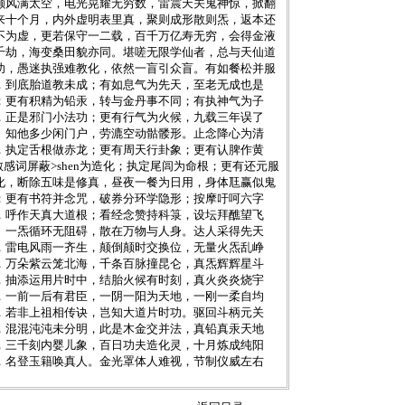
颠风满太空，电光晃耀无穷数，雷震天关鬼神惊，掀翻
来十个月，内外虚明表里真，聚则成形散则炁，返本还
不为虚，更若保守一二载，百千万亿寿无穷，会得金液
千劫，海变桑田貌亦同。堪嗟无限学仙者，总与天仙道
功，愚迷执强难教化，依然一盲引众盲。有如餐松并服
，到底胎道教未成；有如息气为先天，至老无成也是
；更有积精为铅汞，转与金丹事不同；有执神气为子
，正是邪门小法功；更有行气为火候，九载三年误了
。知他多少闲门户，劳漉空动骷髅形。止念降心为清
，执定舌根做赤龙；更有周天行卦象；更有认脾作黄
fuu机房敏感词屏蔽>shen为造化；执定尾闾为命根；更有还元服
化，断除五味是修真，昼夜一餐为日用，身体尫赢似鬼
；更有书符并念咒，破券分环学隐形；按摩吁呵六字
，呼作天真大道根；看经念赞持科箓，设坛拜醮望飞
。一炁循环无阻碍，散在万物与人身。达人采得先天
，雷电风雨一齐生，颠倒颠时交换位，无量火炁乱峥
，万朵紫云笼北海，千条百脉撞昆仑，真炁辉辉星斗
，抽添运用片时中，结胎火候有时刻，真火炎炎烧宇
，一前一后有君臣，一阴一阳为天地，一刚一柔自均
，若非上祖相传诀，岂知大道片时功。驱回斗柄元关
，混混沌沌未分明，此是木金交并法，真铅真汞天地
，三千刻内婴儿象，百日功夫造化灵，十月炼成纯阳
，名登玉籍唤真人。金光罩体人难视，节制仪威左右