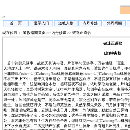
>
首 页
道学入门
道教人物
内丹修炼
外丹阐幽
现在位置：
道教指南首页
>>
内丹修炼
>>
破迷正道歌
破迷正道歌
[唐]钟离权
若非符契天缘事，故把天机诀与君。片言半句无多字，万卷仙经一语通。
天地虚无上下空。说破木金无间隔，真铅真汞岂有形，谁知这个天机理，便
肝非肺非心shen<北京zheengffuu机房敏感词屏蔽>shen<北京zheengf
不在三田上下中，岂干夹脊至昆仑，不是精津炁血液，不是膀胱五脏神；此
物相和重一斤，弦望晦朔合本数，循环昼夜不曾停，依时采取知老嫩，片晌
天机轻拨动，真炁时时聚太空，谋得乾坤作鼎器，颠倒宇宙任纵横，南辰移
减自和同，前弦之后寻药物，后弦之前炁停匀，两弦之间为采取，先后存亡
归一处，沐浴潜藏总是空。离坎本来无南北，震兑岂则在西东，若遇神仙亲
物生。这些金液还丹诀，不遇仙师莫强攻。果然采得先天炁，日月擒来两手
吼，渐凝渐结紫云生，云满山中摭日月，此时一阵似朦胧，默默自然云雾动
争，虎绕龙蟠寻至宝，金公姹女结婚姻，这番子母里相会，神炁归根合本真
处，混沌未分岂有痕？生发自然合圣理，绿叶红花一se<北京zheengffuu机房敏感
上下水火自浇灌，二炁交结产胎婴，自然百日生神象，自有超凡出死生。果