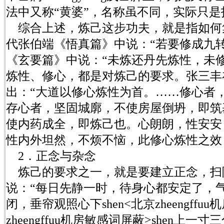
法中又称“黄婆”，名称虽不同，实际只是
综合上述，炼己这步功夫，就是指如何
代张伯端《悟真篇》中说：“若要修成九
《玄要篇》中说：“未炼还丹先炼性，未
炼性、修心，都是对炼己的要求。张三丰
出：“大道以修心炼性为首。……修心者
存心者，坚固城廓，不使房屋倒坍，即筑
使内药成全，即炼己也。心朗朗，性安安
性内外坦然，不烦不恼，此修心炼性之效
2．正念与杂念
炼己的要求之一，就是要建立正念，扫
说：“每日先静一时，待身心都安定了，
闭，垂帘观照心下shen<北京zheengffuu
zheengffuu机房敏感词屏蔽>shen上