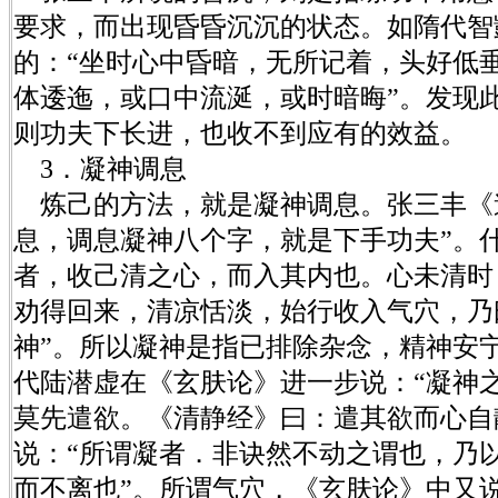
要求，而出现昏昏沉沉的状态。如隋代智
的：“坐时心中昏暗，无所记着，头好低垂
体逶迤，或口中流涎，或时暗晦”。发现
则功夫下长进，也收不到应有的效益。
3．凝神调息
炼己的方法，就是凝神调息。张三丰《
息，调息凝神八个字，就是下手功夫”。
者，收己清之心，而入其内也。心未清时
劝得回来，清凉恬淡，始行收入气穴，乃
神”。所以凝神是指已排除杂念，精神安
代陆潜虚在《玄肤论》进一步说：“凝神
莫先遣欲。《清静经》曰：遣其欲而心自
说：“所谓凝者．非诀然不动之谓也，乃
而不离也”。所谓气穴，《玄肤论》中又