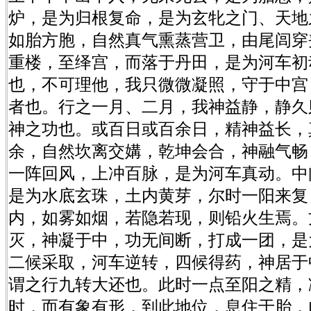
炉，是为归根复命，是为玄牝之门、天地
如胎方胞，自然真气熏蒸营卫，由尾闾穿
重楼，至绎宫，而落于丹田，是为河车初
也，不可理他，我只微微凝照，守于中宫
者也。行之一月、二月，我神益静，静久
神之功也。或百日或百余日，精神益长，
余，自然坎离交媾，乾坤会合，神融气畅
一阵回风，上冲百脉，是为河车真动。中
是为水底玄珠，土内黄芽，尔时一阳来复
内，如雾如烟，若隐若现，则铅火生焉。
灭，神凝于中，功无间断，打成一团，是
二候采取，河车逆转，四候得药，神居于
谓之行九转大还也。此时一点至阳之精，
时，而有象有形，到此地位，息住于胎，