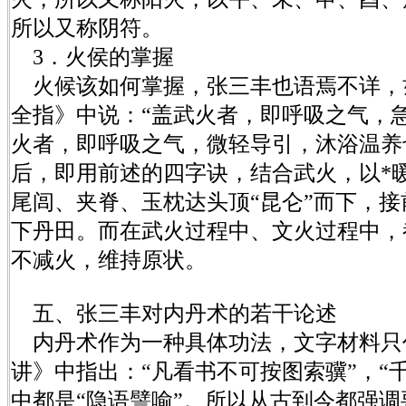
所以又称阴符。
3．火侯的掌握
火候该如何掌握，张三丰也语焉不详，
全指》中说：“盖武火者，即呼吸之气，
火者，即呼吸之气，微轻导引，沐浴温养
后，即用前述的四字诀，结合武火，以*
尾闾、夹脊、玉枕达头顶“昆仑”而下，
下丹田。而在武火过程中、文火过程中，
不减火，维持原状。
五、张三丰对内丹术的若干论述
内丹术作为一种具体功法，文字材料只
讲》中指出：“凡看书不可按图索骥”，“
中都是“隐语譬喻”。所以从古到今都强