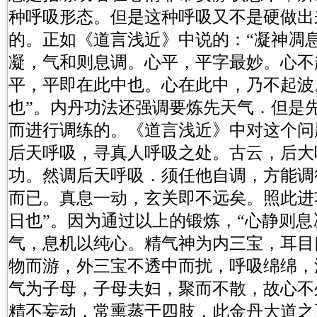
种呼吸形态。但是这种呼吸又不是硬做出
的。正如《道言浅近》中说的：“凝神凋
凝，气和则息调。心平，平字最妙。心不
平，平即在此中也。心在此中，乃不起波
也”。内丹功法还强调要炼先天气．但是
而进行调练的。《道言浅近》中对这个问
后天呼吸，寻真人呼吸之处。古云，后大
功。然调后天呼吸．须任他自调，方能调
而已。真息一动，玄关即不远矣。照此进
日也”。因为通过以上的锻炼，“心静则
气，息机以纯心。精气神为内三宝，耳目
物而游，外三宝不透中而扰，呼吸绵绵，
气为子母，子母夫妇，聚而不散，故心不
精不妄动，常熏蒸于四肢，此金丹大道之