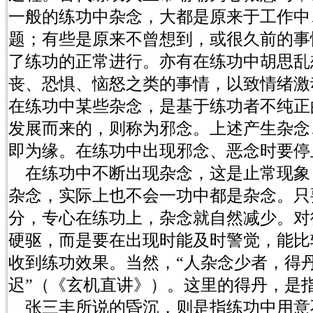
一般的练功中杂念，大都是原来于工作中
题；有些是原来不曾想到，或很久前的事
了练功的正常进行。亦有在练功中胡思乱
丧、恐惧、恼怒之类的事情，以致情绪激
在练功中某些杂念，是基于练功者不纯正的
发展而来的，则称为邪念。上述产生杂念
即为缘。在练功中出现邪念、恶念时要停
在练功中不断出现杂念，这是止常现象
杂念，实际上也不会一功中都是杂念。只
分，专心在练功上，杂念就自然减少。对
硬驱，而是要在出现时能及时警觉，能比
收到练功效果。当然，“人杂念少者，得
迟”（《玄机直讲》）。这里的得丹，是
张三丰所说的昏沉，则是指练功中用意