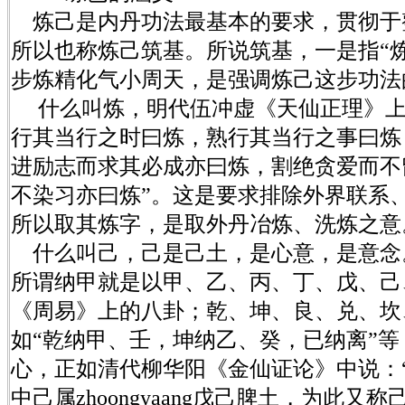
炼己是内丹功法最基本的要求，贯彻于
所以也称炼己筑基。所说筑基，一是指“
步炼精化气小周天，是强调炼己这步功法
什么叫炼，明代伍冲虚《天仙正理》上
行其当行之时曰炼，熟行其当行之事曰炼
进励志而求其必成亦曰炼，割绝贪爱而不
不染习亦曰炼”。这是要求排除外界联系
所以取其炼字，是取外丹冶炼、洗炼之意
什么叫己，己是己土，是心意，是意念。
所谓纳甲就是以甲、乙、丙、丁、戊、己
《周易》上的八卦；乾、坤、良、兑、坎
如“乾纳甲、壬，坤纳乙、癸，已纳离”等
心，正如清代柳华阳《金仙证论》中说：
中己属zhoongyaang戊己脾土，为此又称