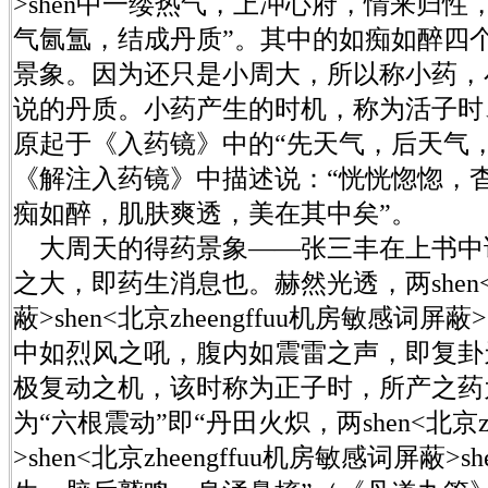
>shen中一缕热气，上冲心府，情来归
气氤氲，结成丹质”。其中的如痴如醉四
景象。因为还只是小周大，所以称小药，
说的丹质。小药产生的时机，称为活子时
原起于《入药镜》中的“先天气，后天气
《解注入药镜》中描述说：“恍恍惚惚，
痴如醉，肌肤爽透，美在其中矣”。
大周天的得药景象——张三丰在上书中
之大，即药生消息也。赫然光透，两shen<北
蔽>shen<北京zheengffuu机房敏感词
中如烈风之吼，腹内如震雷之声，即复卦
极复动之机，该时称为正子时，所产之药
为“六根震动”即“丹田火炽，两shen<北京zh
>shen<北京zheengffuu机房敏感词屏