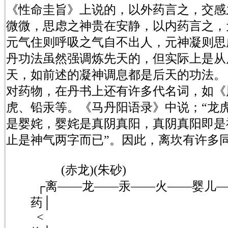
《性命圭旨》上说的，以外药言之，交感
微微，思虑之神贵在安静，以内药言之，
元气住则呼吸之气自不出人，元神凝则思
丹功法虽然强调炼先天的，但实际上是从
天，如前述的凝神调息都是后天的功法。
对药物，在丹书上还有许多代名词，如《
虎、铅汞等。《马丹阳语录》中说；“龙
是婴姹，婴姹是真阴真阳，真阴真阳即是
止是神气两字而已”。因此，离坎有许多
(赤龙)(朱砂)
┌离——龙——汞——火——婴儿—
药│
<