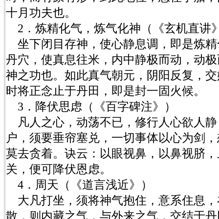
十月功夫也。
2．炼精化气，炼气化神（《玄机直讲
坐下闭目存神，使心静息调，即是炼精
丹穴，使真息往米，内中静极而动，动极
神之功也。如此真气朝元，阴阳反复，交
时将正念止于丹田，即是封一固火候。
3．降伏思虑（《百字碑注》）
凡人之心，动荡不已，修行人心欲人静
户，须要垂帘塞兑，一切事体以心为剑，
莫去贪着。诀云：以眼视鼻，以鼻视脐，
关，便可降伏恩虑。
4．周天（《道言浅近》）
大凡打坐，须将神气抱住，意系住息，
散，则内藏之气，与外来之气，交结于丹