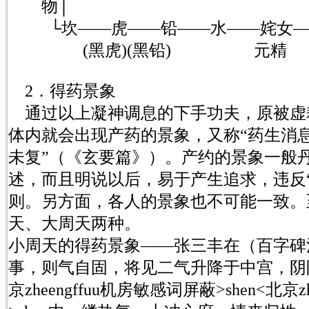
物│
└坎——虎——铅——水——姹女—
(黑虎)(黑铅) 元精
2．得药景象
通过以上凝神调息的下手功夫，原被虚
体内就会出现产药的景象，又称“药生消息
未复”（《玄要篇》）。产约的景象一般
述，而且明说以后，易于产生追求，违反
则。另方面，各人的景象也不可能一致。
天、大周天两种。
小周天的得药景象——张三丰在（百字碑
事，则气自固，将见二气升降于中宫，阴阳
京zheengffuu机房敏感词屏蔽>shen<北京