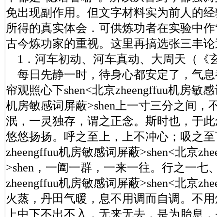
免出现副作用。但文字材料实为前人的经
所得的真实体会．可供炼功者在实验中作
古今炼功家的重视。这里再搞选张三丰论
1．河车初动、河车真动、大周天（《
每日先静一时，待身心都安定了，气息
帘观照心下shen<北京zheengffuu机房敏感词
机房敏感词屏蔽>shen上一寸三分之间
泯，一灵独存，谓之正念。斯时也，于此
悠悠扬扬。呼之至上，上不冲心；吸之至下
zheengffuu机房敏感词屏蔽>shen<北京zh
>shen，一阖一群，一来一往。行之一七、
zheengffuu机房敏感词屏蔽>shen<北京zh
火蒸，丹田气暖，息不用调而自调。不用
上中下不出不入，无来无去，是为胎息，