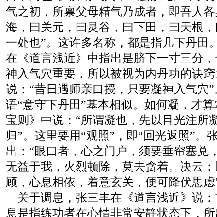
气之初，所禀父母精气乃成者，即吾人各
海，曰关元，曰灵谷，曰下田，曰天根，
一处也”。这许多名称，都是指几下丹田
在《道言浅近》中指出是脐下一寸三分，
神入气穴重要，所以被视为内丹功的诀窍
说：“昔日遇师亲口授，只要凝神入气穴
语“意守下丹田”基本相似。如何凝，才
宝则》中说：“所谓凝也，先以目光注所
归”。这里要用“观照”，即“回光返照”
出：“眼口者，心之门户，须要垂帘塞兑
无益于我，火烈顿除，莫去贪着。决云：
顾，心息相依，着意玄关，便可降伏思虑
关于调息，张三丰在《道言浅近》说：古
息是指练功者在心情非常安静状态下，所