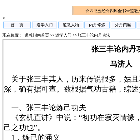
☆
四书五经
☆
四库全书
☆
道教
>
首 页
道学入门
道教人物
内丹修炼
外丹阐幽
现在位置：
道教指南首页
>>
道学入门
>> 张三丰论内丹功法
张三丰论内丹
马济人
关于张三丰其人，历来传说很多，姑且
深，确有据可查。兹根据气功古籍，综述
一、张三丰论炼己功夫
《玄机直讲》中说：“初功在寂灭情缘
己之功也”。
1．练已的涵义