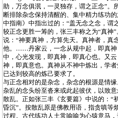
助，万念俱泯，一灵独存，谓之正念”。
断排除杂念保持清醒的、集中精力练功的
中指南》中指出过的：“盖无念之念，谓
较正念更胜一筹的，张三丰称之为“真神
说：“神要真神，方算先天。真神者，真
他。……丹家云，一念从规中起．即真神
中，心光发现，即真神，即真心也。又云
神，即真意也。真神从不神中炼出，学者
已达到较高的炼己要求了。
与正念相对的是杂念，杂念的根源是情缘
杂乱的念头纷至沓来或此起彼伏，以致意
散乱。正如张三丰《玄要篇》中说的：“
昏沉”。按散乱原是佛教用语，指贪嗔等
过程。古代练功人土常喻喻为心猿意马，