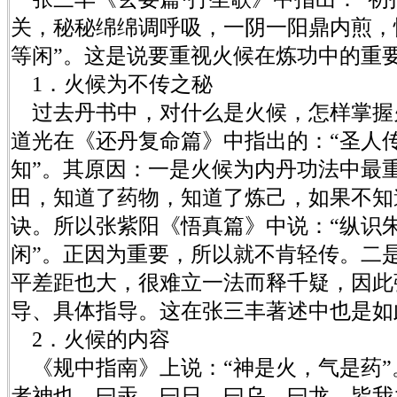
关，秘秘绵绵调呼吸，一阴一阳鼎内煎，
等闲”。这是说要重视火候在炼功中的重
1．火候为不传之秘
过去丹书中，对什么是火候，怎样掌握
道光在《还丹复命篇》中指出的：“圣人
知”。其原因：一是火候为内丹功法中最
田，知道了药物，知道了炼己，如果不知
诀。所以张紫阳《悟真篇》中说：“纵识
闲”。正因为重要，所以就不肯轻传。二
平差距也大，很难立一法而释千疑，因此
导、具体指导。这在张三丰著述中也是如
2．火候的内容
《规中指南》上说：“神是火，气是药”
者神也，曰汞，曰日，曰乌，曰龙，皆我