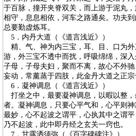
于百脉，撞开夹脊双关，而上游于泥丸，
相守，息息相依，河车之路通矣。功夫到
总要勤虚炼耳。
5．内丹大道（《道言浅近》）
精、气、神为内三宝，耳、目、口为外
游，外三宝不透中而扰，呼吸绵绵，深入
子母，子母夫妇，聚而不离，故心不外驰
妄动，常薰蒸于四肢，此金丹大道之正宗
6．凝神调息（《道言浅近》）
打坐之中，最要凝神调息，以暇以整，
者。凝神调息，只要心平气和，心平则神
最妙，心不起波之谓平，心执其中之谓平
乃不起波，此中即丹经之玄关一窍也。
7．甘露洒须弥（《百字碑碑注》）