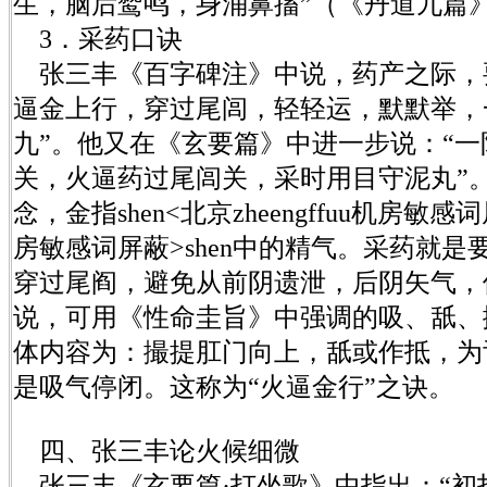
生，脑后鹫鸣，身涌鼻搐”（《丹道九篇
3．采药口诀
张三丰《百字碑注》中说，药产之际，
逼金上行，穿过尾闾，轻轻运，默默举，
九”。他又在《玄要篇》中进一步说：“
关，火逼药过尾闾关，采时用目守泥丸”
念，金指shen<北京zheengffuu机房敏感词屏
房敏感词屏蔽>shen中的精气。采药就
穿过尾阎，避免从前阴遗泄，后阴矢气，
说，可用《性命圭旨》中强调的吸、舐、
体内容为：撮提肛门向上，舐或作抵，为
是吸气停闭。这称为“火逼金行”之诀。
四、张三丰论火候细微
张三丰《玄要篇·打坐歌》中指出：“初