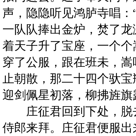
声，隐隐听见鸿胪寺唱：
一队队捧出金炉，焚了龙
着天子升了宝座，一个个
穿了公服，跟在班未，嵩
止朝散，那二十四个驮宝
迎剑佩星初落，柳拂旌旗
庄征君回到下处，脱去
侍郎来拜。庄征君便服出