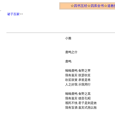
☆
四书五经
☆
四库全书
☆
道教
>
诸子百家
>>
小雅
鹿鸣之什
鹿鸣
呦呦鹿鸣 食野之苹
我有嘉宾 鼓瑟吹笙
吹笙鼓簧 承筐是将
人之好我 示我周行
呦呦鹿鸣 食野之蒿
我有嘉宾 德音孔昭
视民不恌 君子是则是效
我有旨酒 嘉宾式燕以敖