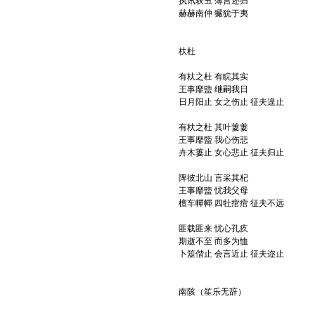
执讯获丑 薄言还归
赫赫南仲 玁狁于夷
杕杜
有杕之杜 有睆其实
王事靡盬 继嗣我日
日月阳止 女之伤止 征夫遑止
有杕之杜 其叶萋萋
王事靡盬 我心伤悲
卉木萋止 女心悲止 征夫归止
陴彼北山 言采其杞
王事靡盬 忧我父母
檀车幝幝 四牡痯痯 征夫不远
匪载匪来 忧心孔疚
期逝不至 而多为恤
卜筮偕止 会言近止 征夫迩止
南陔（笙乐无辞）