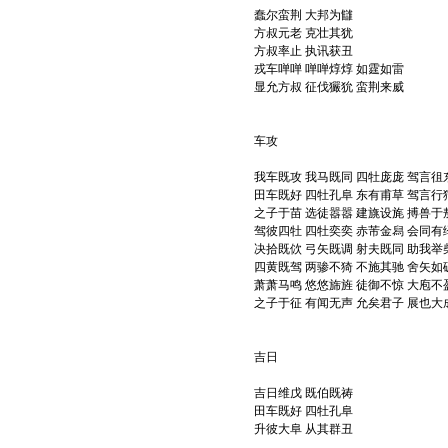
蠢尔蛮荆 大邦为讎
方叔元老 克壮其犹
方叔率止 执讯获丑
戎车啴啴 啴啴焞焞 如霆如雷
显允方叔 征伐玁狁 蛮荆来威
车攻
我车既攻 我马既同 四牡庞庞 驾言徂
田车既好 四牡孔阜 东有甫草 驾言行
之子于苗 选徒嚣嚣 建旐设旄 搏兽于
驾彼四牡 四牡奕奕 赤芾金舄 会同有
决拾既佽 弓矢既调 射夫既同 助我举
四黄既驾 两骖不猗 不施其驰 舍矢如
萧萧马鸣 悠悠旆旌 徒御不惊 大庖不
之子于征 有闻无声 允矣君子 展也大
吉日
吉日维戊 既伯既祷
田车既好 四牡孔阜
升彼大阜 从其群丑