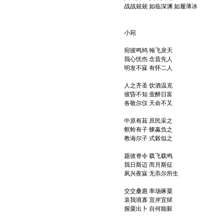
战战兢兢 如临深渊 如履薄冰
小宛
宛彼鸣鸠 翰飞戾天
我心忧伤 念昔先人
明发不寐 有怀二人
人之齐圣 饮酒温克
彼昏不知 壹醉日富
各敬尔仪 天命不又
中原有菽 庶民采之
螟蛉有子 蜾蠃负之
教诲尔子 式榖似之
题彼脊令 载飞载鸣
我日斯迈 而月斯征
夙兴夜寐 无忝尔所生
交交桑扈 率场啄粟
哀我填寡 宜岸宜狱
握粟出卜 自何能榖