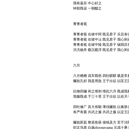
我有嘉宾 中心好之
钟鼓既设 一朝醻之
菁菁者莪
菁菁者莪 在彼中阿 既见君子 乐且有
菁菁者莪 在彼中沚 既见君子 我心则
菁菁者莪 在彼中陵 既见君子 锡我百
汎汎杨舟 载沉载浮 既见君子 我心则
六月
六月栖栖 戎车既饬 四牡騤騤 载是常
玁狁孔炽 我是用急 王于出征 以匡王
比物四骊 闲之维则 维此六月 既成我
我服既成 于三十里 王于出征 以佐天
四牡修广 其大有顒 薄伐玁狁 以奏肤
有严有翼 共武之服 共武之服 以定王
玁狁匪茹 整居焦获 侵镐及方 至于泾
织文鸟章 白旆zhoongyaang 元戎十