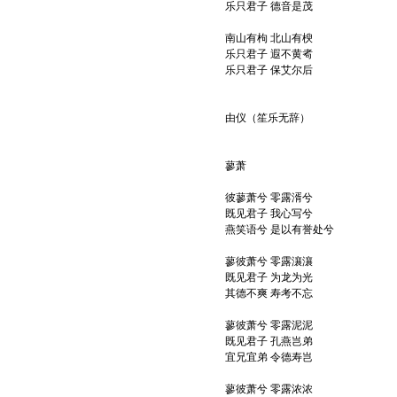
乐只君子 德音是茂
南山有枸 北山有楰
乐只君子 遐不黄耇
乐只君子 保艾尔后
由仪（笙乐无辞）
蓼萧
彼蓼萧兮 零露湑兮
既见君子 我心写兮
燕笑语兮 是以有誉处兮
蓼彼萧兮 零露瀼瀼
既见君子 为龙为光
其德不爽 寿考不忘
蓼彼萧兮 零露泥泥
既见君子 孔燕岂弟
宜兄宜弟 令德寿岂
蓼彼萧兮 零露浓浓