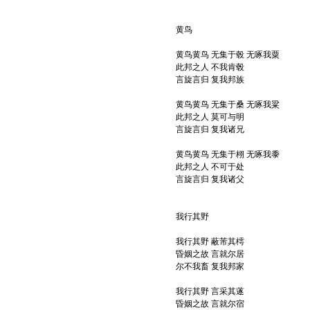
黄鸟
黄鸟黄鸟 无集于毂 无啄我粟
此邦之人 不我肯毂
言旋言归 复我邦族
黄鸟黄鸟 无集于桑 无啄我粱
此邦之人 莫可与明
言旋言归 复我诸兄
黄鸟黄鸟 无集于栩 无啄我黍
此邦之人 不可于处
言旋言归 复我诸父
我行其野
我行其野 蔽芾其樗
昏姻之故 言就尔居
尔不我畜 复我邦家
我行其野 言采其蓫
昏姻之故 言就尔宿