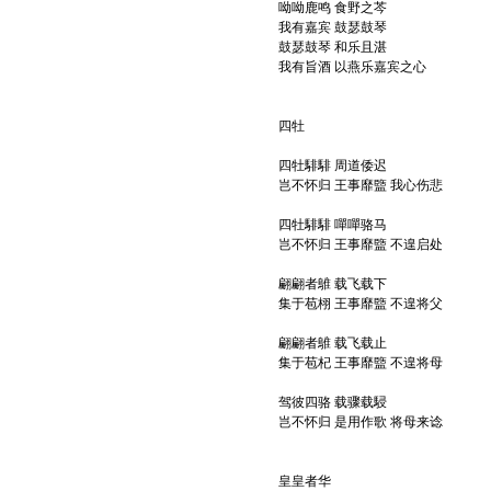
呦呦鹿鸣 食野之芩
我有嘉宾 鼓瑟鼓琴
鼓瑟鼓琴 和乐且湛
我有旨酒 以燕乐嘉宾之心
四牡
四牡騑騑 周道倭迟
岂不怀归 王事靡盬 我心伤悲
四牡騑騑 嘽嘽骆马
岂不怀归 王事靡盬 不遑启处
翩翩者鵻 载飞载下
集于苞栩 王事靡盬 不遑将父
翩翩者鵻 载飞载止
集于苞杞 王事靡盬 不遑将母
驾彼四骆 载骤载駸
岂不怀归 是用作歌 将母来谂
皇皇者华