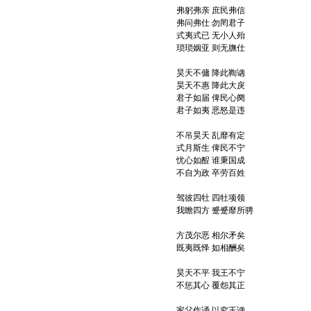
弗躬弗亲 庶民弗信
弗问弗仕 勿罔君子
式夷式已 无小人殆
琐琐姻亚 则无膴仕
昊天不傭 降此鞫讻
昊天不惠 降此大戾
君子如届 俾民心阕
君子如夷 恶怒是违
不吊昊天 乱靡有定
式月斯生 俾民不宁
忧心如酲 谁秉国成
不自为政 卒劳百姓
驾彼四牡 四牡项领
我瞻四方 蹙蹙靡所骋
方茂尔恶 相尔矛矣
既夷既怿 如相酬矣
昊天不平 我王不宁
不惩其心 覆怨其正
家父作诵 以究王讻