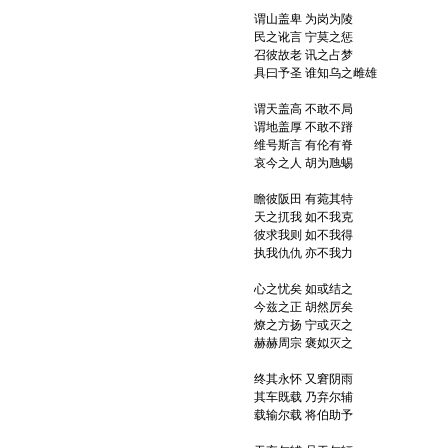
谓山盖卑 为岗为陵
民之讹言 宁莫之惩
召彼故老 讯之占梦
具曰予圣 谁知乌之雌雄
谓天盖高 不敢不局
谓地盖厚 不敢不蹐
维号斯言 有伦有脊
哀今之人 胡为虺蜴
瞻彼阪田 有菀其特
天之扤我 如不我克
彼求我则 如不我得
执我仇仇 亦不我力
心之忧矣 如或结之
今兹之正 胡然厉矣
燎之方扬 宁或灭之
赫赫周宗 褒姒灭之
终其永怀 又窘阴雨
其车既载 乃弃尔辅
载输尔载 将伯助予