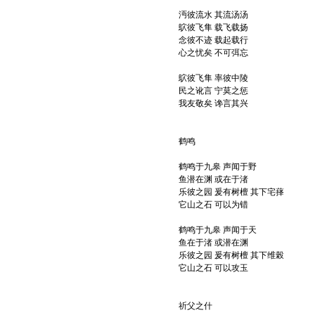
沔彼流水 其流汤汤
鴥彼飞隼 载飞载扬
念彼不迹 载起载行
心之忧矣 不可弭忘
鴥彼飞隼 率彼中陵
民之讹言 宁莫之惩
我友敬矣 谗言其兴
鹤鸣
鹤鸣于九皋 声闻于野
鱼潜在渊 或在于渚
乐彼之园 爰有树檀 其下宅萚
它山之石 可以为错
鹤鸣于九皋 声闻于天
鱼在于渚 或潜在渊
乐彼之园 爰有树檀 其下维榖
它山之石 可以攻玉
祈父之什