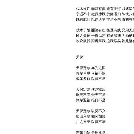
伐木许许 酾酒有藇 既有肥羜 以速诸
宁适不来 微我弗顾 於粲洒扫 陈馈八
既有肥牡 以速诸舅 宁适不来 微我有
伐木于阪 酾酒有衍 笾豆有践 兄弟无
民之失德 干糇以愆 有酒湑我 无酒酤
坎坎鼓我 蹲蹲舞我 迨我暇矣 饮此湑
天保
天保定尔 亦孔之固
俾尔单厚 何福不除
俾尔多益 以莫不庶
天保定尔 俾尔戬榖
罄无不宜 受天百禄
降尔遐福 维日不足
天保定尔 以莫不兴
如山入皋 如冈如陵
川之方至 以莫不增
吉蠲为饎 是用孝享