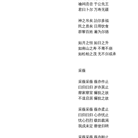
禴祠烝尝 于公先王
君曰卜尔 万寿无疆
神之吊矣 詒尔多福
民之质矣 日用饮食
群黎百姓 遍为尔德
如月之恒 如日之升
如南山之寿 不骞不崩
如松柏之茂 无不尔或承
采薇
采薇采薇 薇亦作止
曰归曰归 岁亦莫止
靡家靡室 玁狁之故
不遑启居 玁狁之故
采薇采薇 薇亦柔止
曰归曰归 心亦忧止
忧心烈烈 载饥载渴
我戍未定 靡使归聘
采薇采薇 薇亦刚止