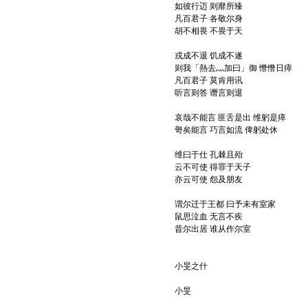
如彼行迈 则靡所臻
凡百君子 各敬尔身
胡不相畏 不畏于天
戎成不退 饥成不遂
则我「熱去灬加曰」御 憯憯日瘁
凡百君子 莫肯用讯
听言则答 谮言则退
哀哉不能言 匪舌是出 维躬是瘁
哿矣能言 巧言如流 俾躬处休
维曰于仕 孔棘且殆
云不可使 得罪于天子
亦云可使 怨及朋友
谓尔迁于王都 曰予未有室家
鼠思泣血 无言不疾
昔尔出居 谁从作尔室
小旻之什
小旻