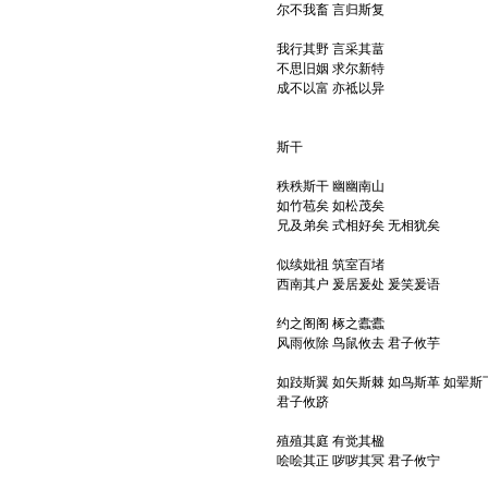
尔不我畜 言归斯复
我行其野 言采其葍
不思旧姻 求尔新特
成不以富 亦祗以异
斯干
秩秩斯干 幽幽南山
如竹苞矣 如松茂矣
兄及弟矣 式相好矣 无相犹矣
似续妣祖 筑室百堵
西南其户 爰居爰处 爰笑爰语
约之阁阁 椓之蠹蠹
风雨攸除 鸟鼠攸去 君子攸芋
如跂斯翼 如矢斯棘 如鸟斯革 如翚斯
君子攸跻
殖殖其庭 有觉其楹
哙哙其正 哕哕其冥 君子攸宁