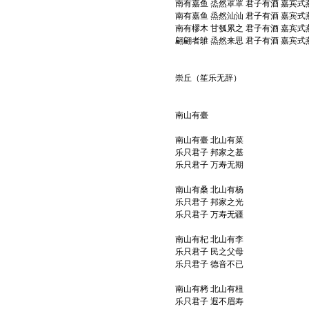
南有嘉鱼 烝然罩罩 君子有酒 嘉宾式
南有嘉鱼 烝然汕汕 君子有酒 嘉宾式
南有樛木 甘瓠累之 君子有酒 嘉宾式
翩翩者鵻 烝然来思 君子有酒 嘉宾式
崇丘（笙乐无辞）
南山有臺
南山有臺 北山有菜
乐只君子 邦家之基
乐只君子 万寿无期
南山有桑 北山有杨
乐只君子 邦家之光
乐只君子 万寿无疆
南山有杞 北山有李
乐只君子 民之父母
乐只君子 德音不已
南山有栲 北山有杻
乐只君子 遐不眉寿