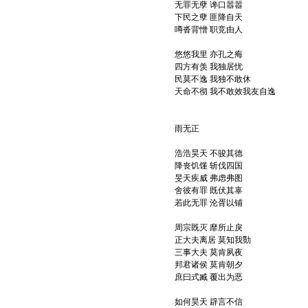
无罪无孽 谗口嚣嚣
下民之孽 匪降自天
噂沓背憎 职竞由人
悠悠我里 亦孔之痗
四方有羡 我独居忧
民莫不逸 我独不敢休
天命不彻 我不敢效我友自逸
雨无正
浩浩昊天 不骏其德
降丧饥馑 斩伐四国
旻天疾威 弗虑弗图
舍彼有罪 既伏其辜
若此无罪 沦胥以铺
周宗既灭 靡所止戾
正大夫离居 莫知我勚
三事大夫 莫肯夙夜
邦君诸侯 莫肯朝夕
庶曰式臧 覆出为恶
如何昊天 辟言不信