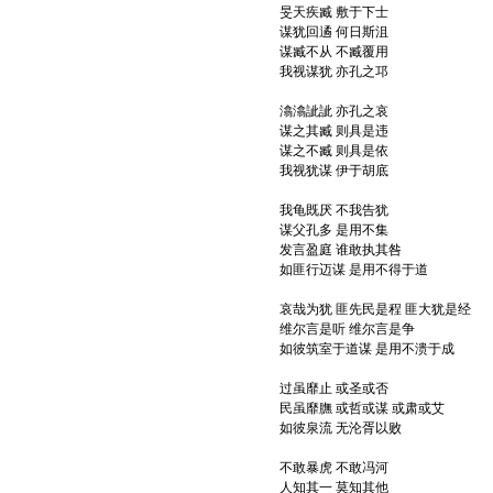
旻天疾臧 敷于下士
谋犹回遹 何日斯沮
谋臧不从 不臧覆用
我视谋犹 亦孔之邛
潝潝訿訿 亦孔之哀
谋之其臧 则具是违
谋之不臧 则具是依
我视犹谋 伊于胡底
我龟既厌 不我告犹
谋父孔多 是用不集
发言盈庭 谁敢执其咎
如匪行迈谋 是用不得于道
哀哉为犹 匪先民是程 匪大犹是经
维尔言是听 维尔言是争
如彼筑室于道谋 是用不溃于成
过虽靡止 或圣或否
民虽靡膴 或哲或谋 或肃或艾
如彼泉流 无沦胥以败
不敢暴虎 不敢冯河
人知其一 莫知其他