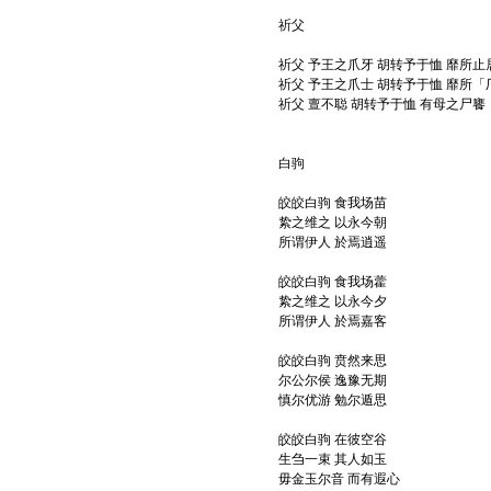
祈父
祈父 予王之爪牙 胡转予于恤 靡所止
祈父 予王之爪士 胡转予于恤 靡所「
祈父 亶不聪 胡转予于恤 有母之尸饔
白驹
皎皎白驹 食我场苗
絷之维之 以永今朝
所谓伊人 於焉逍遥
皎皎白驹 食我场藿
絷之维之 以永今夕
所谓伊人 於焉嘉客
皎皎白驹 贲然来思
尔公尔侯 逸豫无期
慎尔优游 勉尔遁思
皎皎白驹 在彼空谷
生刍一束 其人如玉
毋金玉尔音 而有遐心