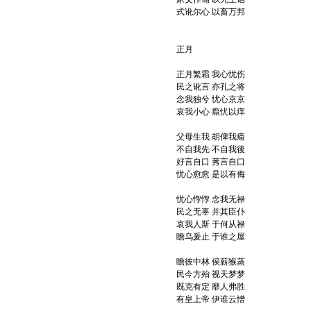
式讹尔心 以畜万邦
正月
正月繁霜 我心忧伤
民之讹言 亦孔之将
念我独兮 忧心京京
哀我小心 癙忧以痒
父母生我 胡俾我瘉
不自我先 不自我後
好言自口 莠言自口
忧心愈愈 是以有侮
忧心惸惸 念我无禄
民之无辜 并其臣仆
哀我人斯 于何从禄
瞻乌爰止 于谁之屋
瞻彼中林 侯薪猴蒸
民今方殆 视天梦梦
既克有定 靡人弗胜
有皇上帝 伊谁云憎