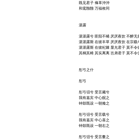
既见君子 鞗革沖沖
和鸾雝雝 万福攸同
湛露
湛湛露兮 匪阳不晞 厌厌夜饮 不醉无
湛湛露斯 在彼丰草 厌厌夜饮 在宗载
湛湛露斯 在彼杞棘 显允君子 莫不令
其桐其椅 其实离离 岂弟君子 莫不令
彤弓之什
彤弓
彤弓弨兮 受言藏兮
我有嘉宾 中心贶之
钟鼓既设 一朝飨之
彤弓弨兮 受言载兮
我有嘉宾 中心喜之
钟鼓既设 一朝右之
彤弓弨兮 受言櫜之