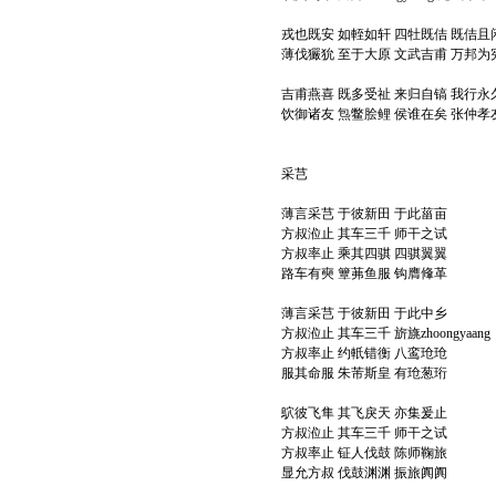
戎也既安 如輊如轩 四牡既佶 既佶且
薄伐玁狁 至于大原 文武吉甫 万邦为
吉甫燕喜 既多受祉 来归自镐 我行永
饮御诸友 炰鳖脍鲤 侯谁在矣 张仲孝
采芑
薄言采芑 于彼新田 于此菑亩
方叔涖止 其车三千 师干之试
方叔率止 乘其四骐 四骐翼翼
路车有奭 簟茀鱼服 钩膺鞗革
薄言采芑 于彼新田 于此中乡
方叔涖止 其车三千 旂旐zhoongyaang
方叔率止 约軝错衡 八鸾玱玱
服其命服 朱芾斯皇 有玱葱珩
鴥彼飞隼 其飞戾天 亦集爰止
方叔涖止 其车三千 师干之试
方叔率止 钲人伐鼓 陈师鞠旅
显允方叔 伐鼓渊渊 振旅阗阗