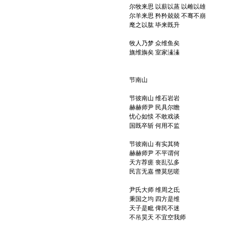
尔牧来思 以薪以蒸 以雌以雄
尔羊来思 矜矜兢兢 不骞不崩
麾之以肱 毕来既升
牧人乃梦 众维鱼矣
旐维旟矣 室家溱溱
节南山
节彼南山 维石岩岩
赫赫师尹 民具尔瞻
忧心如惔 不敢戏谈
国既卒斩 何用不监
节彼南山 有实其猗
赫赫师尹 不平谓何
天方荐瘥 丧乱弘多
民言无嘉 憯莫惩嗟
尹氏大师 维周之氐
秉国之均 四方是维
天子是毗 俾民不迷
不吊昊天 不宜空我师