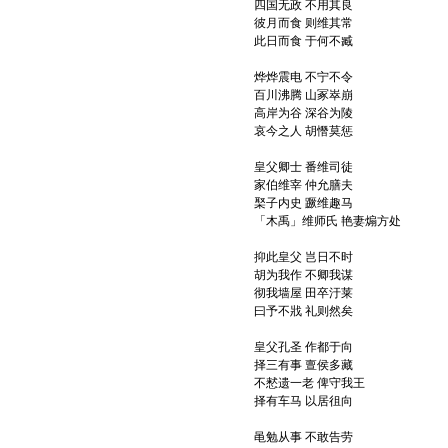
四国无政 不用其良
彼月而食 则维其常
此日而食 于何不臧
烨烨震电 不宁不令
百川沸腾 山冢崒崩
高岸为谷 深谷为陵
哀今之人 胡憯莫惩
皇父卿士 番维司徒
家伯维宰 仲允膳夫
棸子内史 蹶维趣马
「木禹」维师氏 艳妻煽方处
抑此皇父 岂日不时
胡为我作 不卿我谋
彻我墙屋 田卒汙莱
曰予不戕 礼则然矣
皇父孔圣 作都于向
择三有事 亶侯多藏
不慭遗一老 俾守我王
择有车马 以居徂向
黾勉从事 不敢告劳