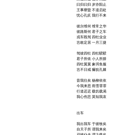
曰归曰归 岁亦阳止
王事靡盬 不遑启处
忧心孔疚 我行不来
彼尔维何 维常之华
彼路斯何 君子之车
戎车既驾 四牡业业
岂敢定居 一月三捷
驾彼四牡 四牡騤騤
君子所依 小人所腓
四牡翼翼 象弭鱼服
岂不日戒 玁狁孔棘
昔我往矣 杨柳依依
今我来思 雨雪霏霏
行道迟迟 载饥载渴
我心伤悲 莫知我哀
出车
我出我车 于彼牧矣
自天子所 谓我来矣
召彼仆夫 谓之载矣