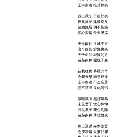
王事多难 维其棘矣
我出我车 于彼郊矣
设此旐矣 建彼旄矣
彼旟旐斯 胡不旆旆
忧心悄悄 仆夫況瘁
王命南仲 往城于方
出车彭彭 旂旐央央
天子命我 城彼朔方
赫赫南仲 玁狁于襄
昔我往矣 黍禝方华
今我来思 雨雪载涂
王事多难 不遑启居
岂不怀归 畏此简书
喓喓草虫 趯趯阜螽
未见君子 忧心忡忡
既见君子 我心则降
赫赫南仲 薄伐西戎
春日迟迟 卉木萋萋
仓庚喈喈 采蘩祁祁