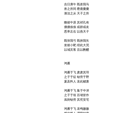
吉日庚午 既差我马
兽之所同 麀鹿麌麌
漆沮之从 天子之所
瞻彼中原 其祁孔有
儦儦俟俟 或群或友
悉率左右 以燕天子
既张我弓 既挟我矢
发彼小豝 殪此大兕
以域宾客 且以酌醴
鸿雁
鸿雁于飞 肃肃其羽
之子于征 劬劳于野
爰及矜人 哀此鳏寡
鸿雁于飞 集于中泽
之子于垣 百堵皆作
虽则劬劳 其究安宅
鸿雁于飞 哀鸣嗷嗷