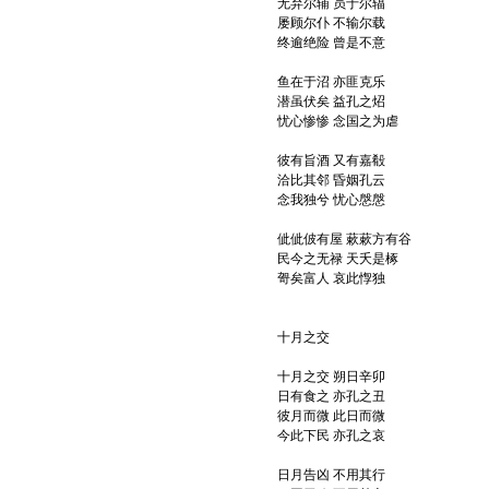
无弃尔辅 员于尔辐
屡顾尔仆 不输尔载
终逾绝险 曾是不意
鱼在于沼 亦匪克乐
潜虽伏矣 益孔之炤
忧心惨惨 念国之为虐
彼有旨酒 又有嘉殽
洽比其邻 昏姻孔云
念我独兮 忧心慇慇
佌佌佊有屋 蔌蔌方有谷
民今之无禄 天夭是椓
哿矣富人 哀此惸独
十月之交
十月之交 朔日辛卯
日有食之 亦孔之丑
彼月而微 此日而微
今此下民 亦孔之哀
日月告凶 不用其行