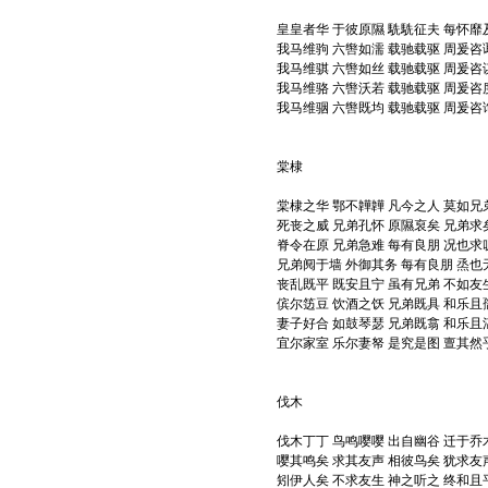
皇皇者华 于彼原隰 駪駪征夫 每怀靡
我马维驹 六辔如濡 载驰载驱 周爰咨
我马维骐 六辔如丝 载驰载驱 周爰咨
我马维骆 六辔沃若 载驰载驱 周爰咨
我马维骃 六辔既均 载驰载驱 周爰咨
棠棣
棠棣之华 鄂不韡韡 凡今之人 莫如兄
死丧之威 兄弟孔怀 原隰裒矣 兄弟求
脊令在原 兄弟急难 每有良朋 况也求
兄弟阋于墙 外御其务 每有良朋 烝也
丧乱既平 既安且宁 虽有兄弟 不如友
傧尔笾豆 饮酒之饫 兄弟既具 和乐且
妻子好合 如鼓琴瑟 兄弟既翕 和乐且
宜尔家室 乐尔妻帑 是究是图 亶其然
伐木
伐木丁丁 鸟鸣嘤嘤 出自幽谷 迁于乔
嘤其鸣矣 求其友声 相彼鸟矣 犹求友
矧伊人矣 不求友生 神之听之 终和且