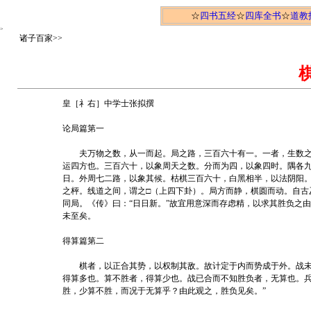
☆
四书五经
☆
四库全书
☆
道教
>
诸子百家>>
皇［礻右］中学士张拟撰
论局篇第一
夫万物之数，从一而起。局之路，三百六十有一。一者，生数之
运四方也。三百六十，以象周天之数。分而为四，以象四时。隅各
日。外周七二路，以象其候。枯棋三百六十，白黑相半，以法阴阳
之枰。线道之间，谓之□（上四下卦）。局方而静，棋圆而动。自古
同局。《传》曰：“日日新。”故宜用意深而存虑精，以求其胜负之
未至矣。
得算篇第二
棋者，以正合其势，以权制其敌。故计定于内而势成于外。战未
得算多也。算不胜者，得算少也。战已合而不知胜负者，无算也。兵
胜，少算不胜，而况于无算乎？由此观之，胜负见矣。”