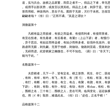
道，实与兵合。故棋之品甚繁，而弈之者不一。得品之下者，举无
。或用手以影其势，或发言以泄其机。得品之上者，则异于是。皆
形而用权。神游局内，意在子先。图胜于无朕，灭行于未然。岂假
翩翩者哉？《传》曰：“正而不谲。”其是之谓欤？
洞微篇第十
凡棋有益之而损者，有损之而益者。有侵而利者，有侵而害者。
有宜右投者。有先着者，有后着者。有紧□（上山下辟）者，有慢行
，弃子思后。有始近而终远者，有始少而终多者。欲强外先攻内，
路虚而无眼，则先觑。无害于他棋，则做劫。饶路则宜疏，受路则
，无碍而进。此皆棋家之幽微也，不可不知也。《易》曰：“非天下
能与于此。”
名数篇第十一
夫弈棋者，凡下一子，皆有定名。棋之形势、死生、存亡，因名
，有斡，有绰，有约，有飞，有关，有［答刂］，有粘，有顶，有
，有打，有断，有行，有捺，有立，有点，有聚，有跷，有夹，有拶
下辟），有刺，有勒，有扑，有征，有劫，有持，有shaa，有松，有
。围棋之名，三十有二，围棋之人，意在可周。临局变化，远近纵
也。用［亻幸］取胜，难逃此名。《传》曰：“必也，正名乎棋！”
品格篇第十二