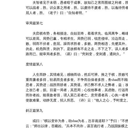
夫智者见于未萌，愚者暗于成事。故知己之害而图彼之利者，胜
可以战者，胜。识众寡之用者，胜。以虞待不虞者，胜。以逸待劳
屈人者，胜。《老子》曰：“自知者明。”
审局篇第七
夫弈棋布势，务相接连。自始至终，着着求先。临局离争，雌雄
可以差焉。局势已赢，专精求生。局势已弱，锐意侵绰。沿边而走
败。弱而不伏者，愈屈。躁而求胜者，多败。两势相违，先蹙其外
勿走。机危阵溃，则勿下。是故棋有不走之走，不下之下。误人者
路而已。能审局者多胜。《易》曰：“穷则变，变则通，通则久。”
度情篇第八
人生而静，其情难见；感物而动，然后可辨。推之于棋，胜败可
重而廉者多得，轻易而贪者多丧。不争而自保者多胜，务shaa而不
思者，其势进；战胜而骄者，其势退。求己弊不求人之弊者，益；
之攻己者，损。目凝一局者，其思周；心役他事者，其虑散。行远
而诈者凶。能畏敌者强，谓人莫己若者亡。意旁通者高，心执一者
使敌难量。动静无度，招人所恶。《诗》云：“他人之心，予时度之
斜正篇第九
或曰：“棋以变诈为务，劫shaa为名，岂非诡道耶？”予曰：“不然
云：“师出以律，否藏凶。”兵本不尚诈，谋言诡行者，乃战国纵横