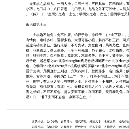
夫围棋之品有九。一曰入神，二曰坐照，三曰具体，四曰通幽，五
小巧，七曰斗力，八曰若愚，九曰守拙。九品之外不可胜计，未能
。《传》曰：“生而知之者，上也；学而知之者，次也；困而学之又
杂说篇第十三
夫棋边不如角，角不如腹。约轻于捺，捺轻于□（上山下辟）。
有情伪。逢绰多约，遇拶多粘。大眼可赢小眼，斜行不如正行。两
前途有碍则勿征。施行未成，不可先动。角盘曲四，局终乃亡。直
棋，花聚透点，多无生路。十字不可先纽，势子在心，勿打角图。
怠，怠则不精。弈不欲疏，疏则忘，忘则多失。胜不言，败不语。
君子也；起忿怒之se<北京zheengffuu机房敏感词屏蔽>se<北京z
也。心动而se<北京zheengffuu机房敏感词屏蔽>se<北京zhee
昏于复劫。凡棋直行三则改，方聚四则非。胜而路多，名曰赢局；
输筹。皆筹为溢，停路为□（上艹下巾）。打筹不得过三，淘子不限
井、辘轳，有无休之势，有交递之图。弈棋者不可不知也。凡棋有
有先两，有桃花五，有北斗七。夫棋者有无之相生，远近之相成，
害之相倾，不可不察也。是以安而不泰，存而不骄。安而泰则危，
易》曰：“君子安而不忘危，存而不忘亡。”
古典小说
现代小说
古典诗词
现代诗歌
外国文学
名家文集
另类作
武侠小说
言情小说
古典散文
现代散文
纪实文学
人物传记
热门作