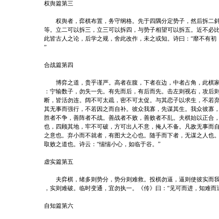
权舆篇第三
权舆者，弈棋布置，务守纲格。先于四隅分定势子，然后拆二斜
等。立二可以拆三，立三可以拆四，与势子相望可以拆五。近不必
此皆古人之论，后学之规，舍此改作，未之或知。诗曰：“靡不有初
”
合战篇第四
博弈之道，贵乎谨严。高者在腹，下者在边，中者占角，此棋家
：宁输数子，勿失一先。有先而后，有后而先。击左则视右，攻后
断，皆活勿连。阔不可太疏，密不可太促。与其恋子以求生，不若
其无事而强行，不若因之而自补。彼众我寡，先谋其生。我众彼寡
胜者不争，善阵者不战。善战者不败，善败者不乱。夫棋始以正合
也，四顾其地，牢不可破，方可出人不意，掩人不备。凡敌无事而
之意也。弃小而不就者，有图大之心也。随手而下者，无谋之人也
取败之道也。诗云：“惴惴小心，如临于谷。”
虚实篇第五
夫弈棋，绪多则势分，势分则难救。投棋勿逼，逼则使彼实而我
，实则难破。临时变通，宜勿执一。《传》曰：“见可而进，知难而
自知篇第六