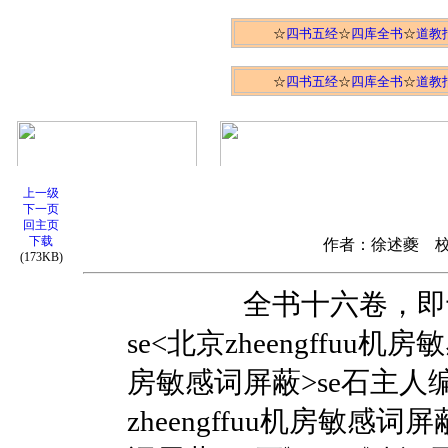
☆
四书五经
☆
四库全书
☆
道教
上一级
下一页
回主页
下载
作者：徐述夔 
(173KB)
全书十六卷，即十六
se<北京zheengffuu机房
房敏感词屏蔽>se石主人编
zheengffuu机房敏感词屏