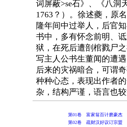
词屏蔽>se石》、《八洞
1763？）。徐述夔，
隆年间中过举人，后官知
书中，多有怀念前明、诋
狱，在死后遭剖棺戮尸之
写主人公书生董闻的遭遇
后来的灾祸暗合，可谓奇
种种心态，表现出作者的
杂，结构严谨，语言也较
第01卷 富家翁百计磨豪杰
第02卷 疏财汉好议订宗盟