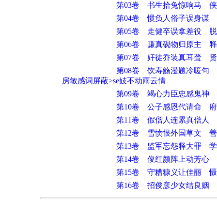
第03卷 书生拾兔惊响马 
第04卷 惯负人俗子误身谋
第05卷 走健卒误拿差役 
第06卷 赚真砚物归原主 
第07卷 奸徒乔装真耳聋 
第08卷 饮寿觞漫题冷暖句 救se<
房敏感词屏蔽>se妓不动雨云情
第09卷 竭心力臣忠感鬼神
第10卷 公子感恩代请命 
第11卷 假僧人连累真僧人
第12卷 雪愤恨外国草文 
第13卷 监军忘怨释大罪 
第14卷 俊红颜阵上动芳心
第15卷 守糟糠义让佳丽 
第16卷 招俊彦少女结良姻